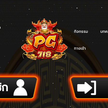
บ
กิจกรรม
บทค
ทางเข้า