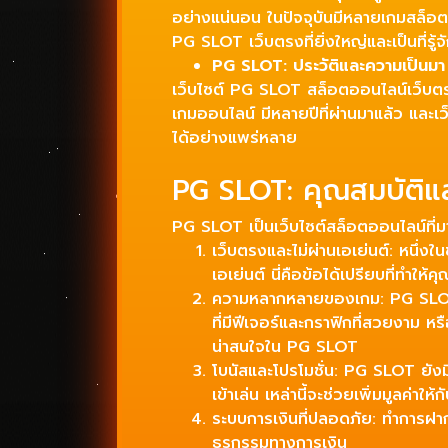
อย่างแน่นอน ในปัจจุบันมีหลายเกมสล็อตที่
PG SLOT เว็บตรงที่ยิ่งใหญ่และเป็นที่ร
PG SLOT: ประวัติและความเป็นมา
เว็บไซต์ PG SLOT สล็อตออนไลน์เว็บตรง
เกมออนไลน์ มีหลายปีที่ผ่านมาแล้ว และเว
ได้อย่างแพร่หลาย
PG SLOT: คุณสมบัติแล
PG SLOT เป็นเว็บไซต์สล็อตออนไลน์ที่มา
เว็บตรงและไม่ผ่านเอเย่นต์: หนึ่
เอเย่นต์ นี่คือข้อได้เปรียบที่ทำให
ความหลากหลายของเกม: PG SLOT 
ที่มีฟีเจอร์และกราฟิกที่สวยงาม หร
น่าสนใจใน PG SLOT
โบนัสและโปรโมชั่น: PG SLOT ยังมี
เข้าเล่น เหล่านี้จะช่วยเพิ่มมูลค่าใ
ระบบการเงินที่ปลอดภัย: ทำการฝาก
ธุรกรรมทางการเงิน