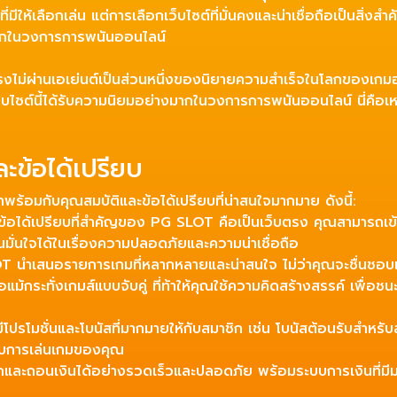
มีให้เลือกเล่น แต่การเลือกเว็บไซต์ที่มั่นคงและน่าเชื่อถือเป็นสิ่ง
ู้จักในวงการการพนันออนไลน์
ไม่ผ่านเอเย่นต์เป็นส่วนหนึ่งของนิยายความสำเร็จในโลกของเกมออน
็บไซต์นี้ได้รับความนิยมอย่างมากในวงการการพนันออนไลน์ นี่คือเหตุผ
ะข้อได้เปรียบ
พร้อมกับคุณสมบัติและข้อได้เปรียบที่น่าสนใจมากมาย ดังนี้:
งในข้อได้เปรียบที่สำคัญของ PG SLOT คือเป็นเว็บตรง คุณสามารถเข
้คุณมั่นใจได้ในเรื่องความปลอดภัยและความน่าเชื่อถือ
นำเสนอรายการเกมที่หลากหลายและน่าสนใจ ไม่ว่าคุณจะชื่นชอบ
ือแม้กระทั่งเกมส์แบบจับคู่ ที่ท้าให้คุณใช้ความคิดสร้างสรรค์ เพื่อ
โปรโมชั่นและโบนัสที่มากมายให้กับสมาชิก เช่น โบนัสต้อนรับสำหรับ
ห้กับการเล่นเกมของคุณ
และถอนเงินได้อย่างรวดเร็วและปลอดภัย พร้อมระบบการเงินที่มีมา