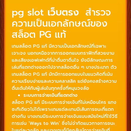
pg slot
เว็บตรง
สำรวจ
ความเป็นเอกลักษณ์ของ
สล็อต PG แท้
เกมสล็อต PG แท้ มีความเป็นเอกลักษณ์ที่เฉพาะ
เจาะจง นอกเหนือจากการออกแบบกราฟิกที่สวยงาม
และเสียงเอฟเฟกต์ที่น่าตื่นตาตื่นใจ ยังมีลักษณะการ
เล่นที่แตกต่างออกไปจากสล็อตอื่น ๆ บางประเภท ตัว
เกมสล็อต PG แท้ มักมีการออกแบบในแนวคิดที่เน้น
ความเรียบง่ายและความคลาสสิค แต่ยังคงสร้างความ
ตื่นเต้นให้กับผู้เล่นในทุกครั้งที่หมุนวงล้อ
ระบบการจ่ายเงินที่แตกต่าง
สล็อต PG แท้ มีระบบการจ่ายเงินที่ไม่เหมือนใคร แทง
ซะทีเดียวไม่ได้เพราะเกมแต่ละเกมมีเส้นการชนะที่แตก
ต่างกัน บางเกมมีระบบการจ่ายเงินแบบสมัยใหม่ที่ใช้วิธี
การเช่น ‘Ways to Win’ ซึ่งไม่จำกัดแนวทางการชนะ
ในแต่ละวงล้อ และบางเกมก็มีคอลัมน์การจ่ายเงินที่