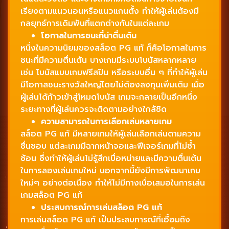
เรียงตามแนวนอนหรือแนวแกนตั้ง ทำให้ผู้เล่นต้องมี
กลยุทธ์การเดิมพันที่แตกต่างกันในแต่ละเกม
โอกาสในการชนะที่น่าตื่นเต้น
หนึ่งในความนิยมของสล็อต PG แท้ ก็คือโอกาสในการ
ชนะที่มีความตื่นเต้น บางเกมมีระบบโบนัสหลากหลาย
เช่น โบนัสแบบเกมฟรีสปิน หรือระบบอื่น ๆ ที่ทำให้ผู้เล่น
มีโอกาสชนะรางวัลใหญ่โดยไม่ต้องลงทุนเพิ่มเติม เมื่อ
ผู้เล่นได้ก้าวเข้าสู่โหมดโบนัส เกมจะกลายเป็นอีกหนึ่ง
ระยะทางที่ผู้เล่นควรจะติดตามอย่างใกล้ชิด
ความสามารถในการเลือกเล่นหลายเกม
สล็อต PG แท้ มีหลายเกมให้ผู้เล่นเลือกเล่นตามความ
ชื่นชอบ แต่ละเกมมีฉากหน้าจอและฟีเจอร์เกมที่ไม่ซ้ำ
ซ้อน ซึ่งทำให้ผู้เล่นไม่รู้สึกเบื่อหน่ายและมีความตื่นเต้น
ในการลองเล่นเกมใหม่ นอกจากนี้ยังมีการพัฒนาเกม
ใหม่ๆ อย่างต่อเนื่อง ทำให้ไม่มีทางเบื่อเสมอในการเล่น
เกมสล็อต PG แท้
ประสบการณ์การเล่นสล็อต PG แท้
การเล่นสล็อต PG แท้ เป็นประสบการณ์ที่เอื้อมถึง