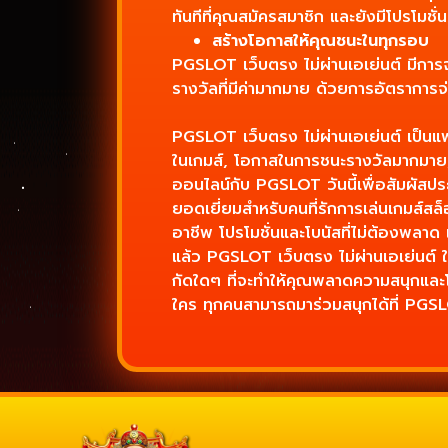
ทันทีที่คุณสมัครสมาชิก และยังมีโปรโมชั่นแ
สร้างโอกาสให้คุณชนะในทุกรอบ
PGSLOT เว็บตรง ไม่ผ่านเอเย่นต์ มีการจ่
รางวัลที่มีค่ามากมาย ด้วยการอัตราการจ่
PGSLOT เว็บตรง ไม่ผ่านเอเย่นต์ เป็
ในเกมส์, โอกาสในการชนะรางวัลมากมาย, ค
ออนไลน์กับ PGSLOT วันนี้เพื่อสัมผัสป
ยอดเยี่ยมสำหรับคนที่รักการเล่นเกมส์
อาชีพ โปรโมชั่นและโบนัสที่ไม่ต้องพลาด
แล้ว PGSLOT เว็บตรง ไม่ผ่านเอเย่นต์ ให
กัดใดๆ ที่จะทำให้คุณพลาดความสนุกและโอ
ใคร ทุกคนสามารถมาร่วมสนุกได้ที่ PGSLO