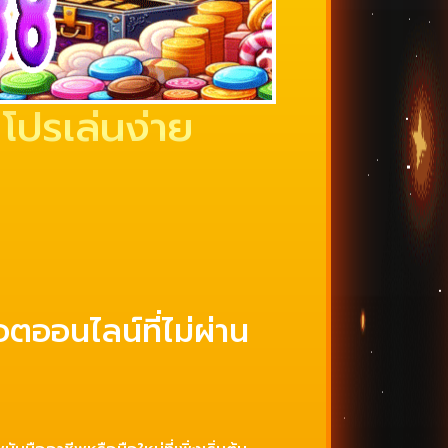
โปรเล่นง่าย
ออนไลน์ที่ไม่ผ่าน