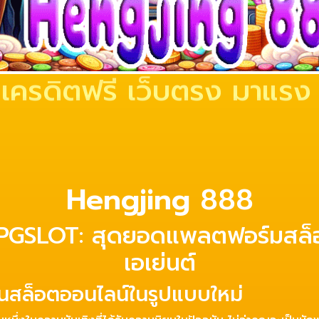
ครดิตฟรี เว็บตรง มาแรง 
Hengjing
888
PGSLOT: สุดยอดแพลตฟอร์มสล็อต
เอเย่นต์
นสล็อตออนไลน์ในรูปแบบใหม่