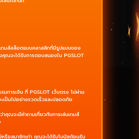
ล่นได้ทันที
อบเกมส์สล็อตแบบคลาสสิกที่มีรูปแบบของ
การของคุณจะได้รับการตอบสนองใน PGSLOT
รรมการเงิน ที่ PGSLOT เว็บตรง ไม่ผ่าน
นจะเป็นไปอย่างรวดเร็วและปลอดภัย
่าคุณจะมีคำถามเกี่ยวกับการเล่นเกมส์
จ
่หรือสมาชิกเก่า คุณจะได้รับโบนัสต้อนรับ