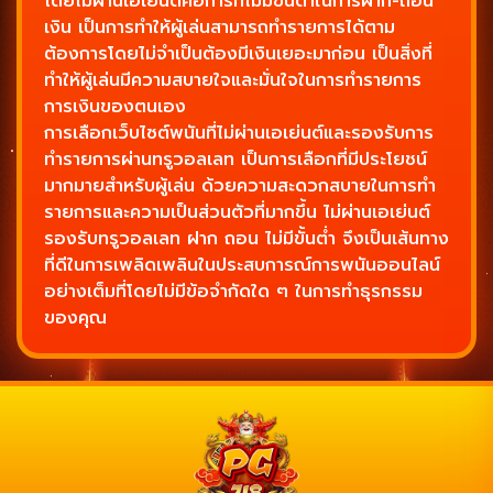
โดยไม่ผ่านเอเย่นต์คือการที่ไม่มีขั้นต่ำในการฝาก-ถอน
เงิน เป็นการทำให้ผู้เล่นสามารถทำรายการได้ตาม
ต้องการโดยไม่จำเป็นต้องมีเงินเยอะมาก่อน เป็นสิ่งที่
ทำให้ผู้เล่นมีความสบายใจและมั่นใจในการทำรายการ
การเงินของตนเอง
การเลือกเว็บไซต์พนันที่ไม่ผ่านเอเย่นต์และรองรับการ
ทำรายการผ่านทรูวอลเลท เป็นการเลือกที่มีประโยชน์
มากมายสำหรับผู้เล่น ด้วยความสะดวกสบายในการทำ
รายการและความเป็นส่วนตัวที่มากขึ้น ไม่ผ่านเอเย่นต์
รองรับทรูวอลเลท ฝาก ถอน ไม่มีขั้นต่ำ จึงเป็นเส้นทาง
ที่ดีในการเพลิดเพลินในประสบการณ์การพนันออนไลน์
อย่างเต็มที่โดยไม่มีข้อจำกัดใด ๆ ในการทำธุรกรรม
ของคุณ