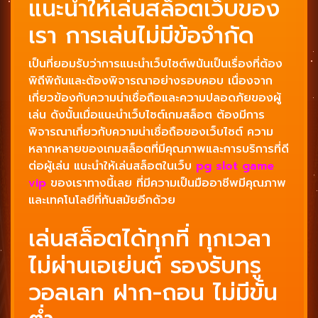
แนะนำให้เล่นสล็อตเว็บของ
เรา การเล่นไม่มีข้อจำกัด
เป็นที่ยอมรับว่าการแนะนำเว็บไซต์พนันเป็นเรื่องที่ต้อง
พิถีพิถันและต้องพิจารณาอย่างรอบคอบ เนื่องจาก
เกี่ยวข้องกับความน่าเชื่อถือและความปลอดภัยของผู้
เล่น ดังนั้นเมื่อแนะนำเว็บไซต์เกมสล็อต ต้องมีการ
พิจารณาเกี่ยวกับความน่าเชื่อถือของเว็บไซต์ ความ
หลากหลายของเกมสล็อตที่มีคุณภาพและการบริการที่ดี
ต่อผู้เล่น แนะนำให้เล่นสล็อตในเว็บ
pg slot game
vip
ของเราทางนี้เลย ที่มีความเป็นมืออาชีพมีคุณภาพ
และเทคโนโลยีที่ทันสมัยอีกด้วย
เล่นสล็อตได้ทุกที่ ทุกเวลา
ไม่ผ่านเอเย่นต์ รองรับทรู
วอลเลท ฝาก-ถอน ไม่มีขั้น