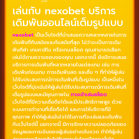
เล่นกับ nexobet บริการ
เดิมพันออนไลน์เต็มรูปแบบ
nexobet
เป็นเว็บไซต์ที่นำเสนอความหลากหลายในการ
เดิมพันที่ทันสมัยและทันสมัยที่สุด ไม่ว่าจะเป็นการเดิม
พันกีฬา เกมคาสิโน หรือเกมสล็อต คุณสามารถเลือก
เล่นได้ตามความชอบของคุณ นอกจากนี้ ยังมีการเสนอ
บริการการเดิมพันที่หลากหลายในแต่ละเกม เช่น การ
เดิมพันก่อนเกม การเดิมพันสด และอื่น ๆ ที่ทำให้ผู้เล่น
ได้รับประสบการณ์การเดิมพันที่เต็มรูปแบบ เป็นหนึ่งใน
เว็บไซต์ที่มุ่งเน้นให้ผู้เล่นได้รับประสบการณ์การเดิมพันที่
เต็มรูปแบบและมีคุณภาพใน
ทางเข้าเล่นสล็อต
เว็บไซต์ที่มีความเชื่อถือได้และมีประสิทธิภาพสูง ด้วย
ระบบการทำงานที่เชื่อถือได้ และการให้บริการที่มี
คุณภาพ ทำให้ผู้เล่นมั่นใจได้ในการที่จะเล่นและเดิมพัน
กับเว็บไซต์นี้ นอกจากนี้ มีการรักษาความปลอดภัยของ
ข้อมูลและการเงินของผู้เล่นอย่างเข้มงวด ทำให้ผู้เล่น