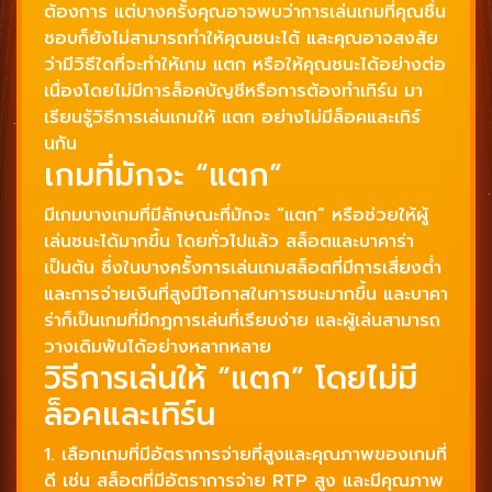
ต้องการ แต่บางครั้งคุณอาจพบว่าการเล่นเกมที่คุณชื่น
ชอบก็ยังไม่สามารถทำให้คุณชนะได้ และคุณอาจสงสัย
ว่ามีวิธีใดที่จะทำให้เกม แตก หรือให้คุณชนะได้อย่างต่อ
เนื่องโดยไม่มีการล็อคบัญชีหรือการต้องทำเทิร์น มา
เรียนรู้วิธีการเล่นเกมให้ แตก อย่างไม่มีล็อคและเทิร์
นกัน
เกมที่มักจะ “แตก”
มีเกมบางเกมที่มีลักษณะที่มักจะ “แตก” หรือช่วยให้ผู้
เล่นชนะได้มากขึ้น โดยทั่วไปแล้ว สล็อตและบาคาร่า
เป็นต้น ซึ่งในบางครั้งการเล่นเกมสล็อตที่มีการเสี่ยงต่ำ
และการจ่ายเงินที่สูงมีโอกาสในการชนะมากขึ้น และบาคา
ร่าก็เป็นเกมที่มีกฎการเล่นที่เรียบง่าย และผู้เล่นสามารถ
วางเดิมพันได้อย่างหลากหลาย
วิธีการเล่นให้ “แตก” โดยไม่มี
ล็อคและเทิร์น
1. เลือกเกมที่มีอัตราการจ่ายที่สูงและคุณภาพของเกมที่
ดี เช่น สล็อตที่มีอัตราการจ่าย RTP สูง และมีคุณภาพ