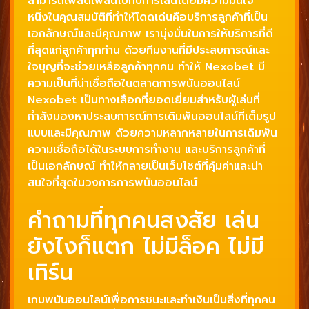
สามารถเพลิดเพลินไปกับการเล่นโดยมีความมั่นใจ
หนึ่งในคุณสมบัติที่ทำให้โดดเด่นคือบริการลูกค้าที่เป็น
เอกลักษณ์และมีคุณภาพ เรามุ่งมั่นในการให้บริการที่ดี
ที่สุดแก่ลูกค้าทุกท่าน ด้วยทีมงานที่มีประสบการณ์และ
ใจบุญที่จะช่วยเหลือลูกค้าทุกคน ทำให้ Nexobet มี
ความเป็นที่น่าเชื่อถือในตลาดการพนันออนไลน์
Nexobet เป็นทางเลือกที่ยอดเยี่ยมสำหรับผู้เล่นที่
กำลังมองหาประสบการณ์การเดิมพันออนไลน์ที่เต็มรูป
แบบและมีคุณภาพ ด้วยความหลากหลายในการเดิมพัน
ความเชื่อถือได้ในระบบการทำงาน และบริการลูกค้าที่
เป็นเอกลักษณ์ ทำให้กลายเป็นเว็บไซต์ที่คุ้มค่าและน่า
สนใจที่สุดในวงการการพนันออนไลน์
คำถามที่ทุกคนสงสัย เล่น
ยังไงก็แตก ไม่มีล็อค ไม่มี
เทิร์น
เกมพนันออนไลน์เพื่อการชนะและทำเงินเป็นสิ่งที่ทุกคน