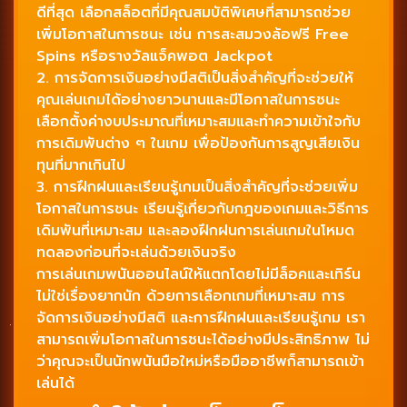
ดีที่สุด เลือกสล็อตที่มีคุณสมบัติพิเศษที่สามารถช่วย
เพิ่มโอกาสในการชนะ เช่น การสะสมวงล้อฟรี Free
Spins หรือรางวัลแจ็คพอต Jackpot
2. การจัดการเงินอย่างมีสติเป็นสิ่งสำคัญที่จะช่วยให้
คุณเล่นเกมได้อย่างยาวนานและมีโอกาสในการชนะ
เลือกตั้งค่างบประมาณที่เหมาะสมและทำความเข้าใจกับ
การเดิมพันต่าง ๆ ในเกม เพื่อป้องกันการสูญเสียเงิน
ทุนที่มากเกินไป
3. การฝึกฝนและเรียนรู้เกมเป็นสิ่งสำคัญที่จะช่วยเพิ่ม
โอกาสในการชนะ เรียนรู้เกี่ยวกับกฎของเกมและวิธีการ
เดิมพันที่เหมาะสม และลองฝึกฝนการเล่นเกมในโหมด
ทดลองก่อนที่จะเล่นด้วยเงินจริง
การเล่นเกมพนันออนไลน์ให้แตกโดยไม่มีล็อคและเทิร์น
ไม่ใช่เรื่องยากนัก ด้วยการเลือกเกมที่เหมาะสม การ
จัดการเงินอย่างมีสติ และการฝึกฝนและเรียนรู้เกม เรา
สามารถเพิ่มโอกาสในการชนะได้อย่างมีประสิทธิภาพ ไม่
ว่าคุณจะเป็นนักพนันมือใหม่หรือมืออาชีพก็สามารถเข้า
เล่นได้