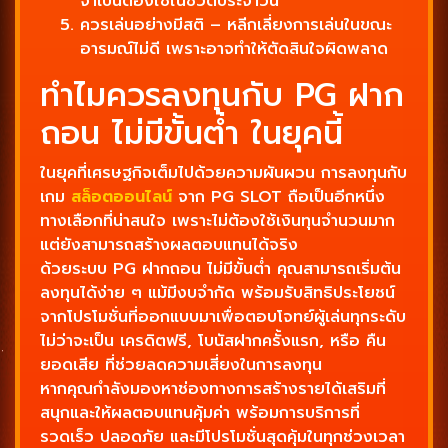
จำเป็นต้องใช้ในชีวิตประจำวัน
ควรเล่นอย่างมีสติ – หลีกเลี่ยงการเล่นในขณะ
อารมณ์ไม่ดี เพราะอาจทำให้ตัดสินใจผิดพลาด
ทำไมควรลงทุนกับ PG ฝาก
ถอน ไม่มีขั้นต่ำ ในยุคนี้
ในยุคที่เศรษฐกิจเต็มไปด้วยความผันผวน การลงทุนกับ
เกม
สล็อตออนไลน์
จาก PG SLOT ถือเป็นอีกหนึ่ง
ทางเลือกที่น่าสนใจ เพราะไม่ต้องใช้เงินทุนจำนวนมาก
แต่ยังสามารถสร้างผลตอบแทนได้จริง
ด้วยระบบ PG ฝากถอน ไม่มีขั้นต่ำ คุณสามารถเริ่มต้น
ลงทุนได้ง่าย ๆ แม้มีงบจำกัด พร้อมรับสิทธิประโยชน์
จากโปรโมชั่นที่ออกแบบมาเพื่อตอบโจทย์ผู้เล่นทุกระดับ
ไม่ว่าจะเป็น เครดิตฟรี, โบนัสฝากครั้งแรก, หรือ คืน
ยอดเสีย ที่ช่วยลดความเสี่ยงในการลงทุน
หากคุณกำลังมองหาช่องทางการสร้างรายได้เสริมที่
สนุกและให้ผลตอบแทนคุ้มค่า พร้อมการบริการที่
รวดเร็ว ปลอดภัย และมีโปรโมชั่นสุดคุ้มในทุกช่วงเวลา