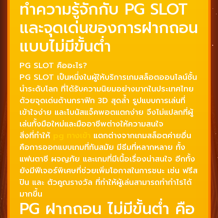
ทำความรู้จักกับ PG SLOT
และจุดเด่นของการฝากถอน
แบบไม่มีขั้นต่ำ
PG SLOT คืออะไร?
PG SLOT เป็นหนึ่งในผู้ให้บริการเกมสล็อตออนไลน์ชั้น
นำระดับโลก ที่ได้รับความนิยมอย่างมากในประเทศไทย
ด้วยจุดเด่นด้านกราฟิก 3D สุดล้ำ รูปแบบการเล่นที่
เข้าใจง่าย และโบนัสแจ็คพอตแตกง่าย จึงไม่แปลกที่ผู้
เล่นทั้งมือใหม่และมืออาชีพต่างให้ความสนใจ
สิ่งที่ทำให้
pg ทางเข้า
แตกต่างจากเกมสล็อตค่ายอื่น
คือการออกแบบเกมที่ทันสมัย มีธีมที่หลากหลาย ทั้ง
แฟนตาซี ผจญภัย และเกมที่มีเนื้อเรื่องน่าสนใจ อีกทั้ง
ยังมีฟีเจอร์พิเศษที่ช่วยเพิ่มโอกาสในการชนะ เช่น ฟรีส
ปิน และ ตัวคูณรางวัล ที่ทำให้ผู้เล่นสามารถทำกำไรได้
มากขึ้น
PG ฝากถอน ไม่มีขั้นต่ำ คือ