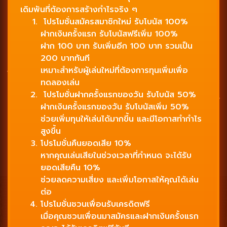
เดิมพันที่ต้องการสร้างกำไรจริง ๆ
โปรโมชั่นสมัครสมาชิกใหม่ รับโบนัส 100%
ฝากเงินครั้งแรก รับโบนัสฟรีเพิ่ม 100%
ฝาก 100 บาท รับเพิ่มอีก 100 บาท รวมเป็น
200 บาททันที
เหมาะสำหรับผู้เล่นใหม่ที่ต้องการทุนเพิ่มเพื่อ
ทดลองเล่น
โปรโมชั่นฝากครั้งแรกของวัน รับโบนัส 50%
ฝากเงินครั้งแรกของวัน รับโบนัสเพิ่ม 50%
ช่วยเพิ่มทุนให้เล่นได้มากขึ้น และมีโอกาสทำกำไร
สูงขึ้น
โปรโมชั่นคืนยอดเสีย 10%
หากคุณเล่นเสียในช่วงเวลาที่กำหนด จะได้รับ
ยอดเสียคืน 10%
ช่วยลดความเสี่ยง และเพิ่มโอกาสให้คุณได้เล่น
ต่อ
โปรโมชั่นชวนเพื่อนรับเครดิตฟรี
เมื่อคุณชวนเพื่อนมาสมัครและฝากเงินครั้งแรก