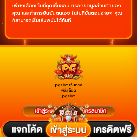
เพียงเลือกเว็บที่คุณชื่นชอบ กรอกข้อมูลส่วนตัวของ
คุณ และทำการยืนยันตนเอง ในไม่กี่ขั้นตอนง่ายๆ คุณ
ก็สามารถเริ่มเล่นพนันได้ทันที
pgslot เว็บตรง
พีจีสล็อต
pgslot
Copyright 2022 pGsloT เว็บตรง landing, All Rights Reserved.