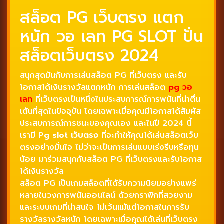
สล็อต PG เว็บตรง แตก
หนัก วอ เลท PG SLOT ปั่น
สล็อตเว็บตรง 2024
สนุกสุดมันกับการเล่นสล็อต PG ที่เว็บตรง และรับ
โอกาสได้เงินรางวัลแตกหนัก การเล่นสล็อต
pg วอ
เลท
ที่เว็บตรงเป็นหนึ่งในประสบการณ์การพนันที่น่าตื่น
เต้นที่สุดในปัจจุบัน โดยเฉพาะเมื่อคุณมีโอกาสได้สัมผัส
ประสบการณ์การชนะของคุณเอง และในปี 2024 นี้
เรามี
Pg slot เว็บตรง
ที่จะทำให้คุณได้เล่นสล็อตเว็บ
ตรงอย่างมั่นใจ ไม่ว่าจะเป็นการเล่นแบบเร่งรีบหรือทุน
น้อย มาร่วมสนุกกับสล็อต PG ที่เว็บตรงและรับโอกาส
ได้เงินรางวัล
สล็อต PG เป็นเกมสล็อตที่ได้รับความนิยมอย่างแพร่
หลายในวงการพนันออนไลน์ ด้วยกราฟิกที่สวยงาม
และระบบเกมที่น่าสนใจ ไม่เว้นแม้แต่โอกาสในการรับ
รางวัลรางวัลหนัก โดยเฉพาะเมื่อคุณได้เล่นที่เว็บตรง