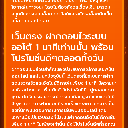
ที่ยอดเยี่ยมสำหรับนักพนันที่ต้องการความสนุกและ
โอกาสในการชนะ โดยไม่ต้องกังวลเรื่องเงิน มาร่วม
สนุกกับการเล่นสล็อตออนไลน์และสมัครสล็อตกับเว็บ
สล็อตวอเลทได้เลย
เว็บตรง ฝากถอนไวระบบ
ออโต้ 1 นาทีเท่านนั้น พร้อม
โปรโมชั่นดีๆตลอดทั้งวัน
ฝากถอนเป็นส่วนสำคัญของประสบการณ์การเล่นพนัน
ออนไลน์ และในยุคปัจจุบันนี้ เว็บตรงที่มีระบบการฝาก
ถอนรวดเร็วและอัตโนมัติภายในเพียง 1 นาที มีความน่า
สนใจอย่างมาก เพิ่มเติมกับโปรโมชั่นที่มีอยู่ตลอดเวลา
คุณจะได้รับประสบการณ์การเล่นที่สมบูรณ์แบบและไม่มี
ปัญหาใดๆ การฝากถอนที่รวดเร็วและสะดวกสบายเป็น
สิ่งที่นักพนันต้องการในการเล่นพนันออนไลน์ โดย
เฉพาะเมื่อเป็นเว็บตรงที่มีระบบฝากถอนอัตโนมัติภายใน
เพียง 1 นาที ไม่เพียงเท่านั้น ยังมีโปรโมชั่นดีๆที่รอคุณ