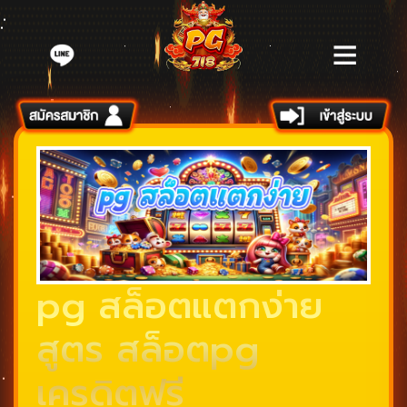
https://www.pgheng99.ai/
pg สล็อตแตกง่าย
สูตร สล็อตpg
เครดิตฟรี