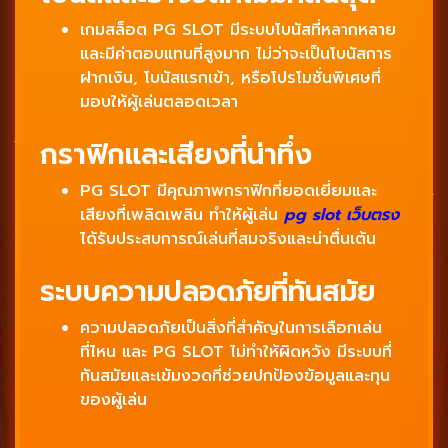
เกมสล็อต PG SLOT มีระบบโบนัสที่หลากหลาย
และมีค่าตอบแทนที่สูงมาก ไม่ว่าจะเป็นโบนัสการ
ฝากเงิน, โบนัสแรกเข้า, หรือโปรโมชั่นพิเศษที่
มอบให้ผู้เล่นตลอดเวลา
กราฟิกและเสียงที่น่าทึ่ง
PG SLOT มีคุณภาพกราฟิกที่ยอดเยี่ยมและ
เสียงที่เพลิดเพลิน ทำให้ผู้เล่น
pg slot เว็บตรง
ได้รับประสบการณ์เล่นที่สมจริงและน่าตื่นเต้น
ระบบความปลอดภัยที่ทันสมัย
ความปลอดภัยเป็นสิ่งที่สำคัญในการเลือกเล่น
ที่ไหน และ PG SLOT ไม่ทำให้ผิดหวัง มีระบบที่
ทันสมัยและเข้มงวดที่ช่วยปกป้องข้อมูลและทุน
ของผู้เล่น