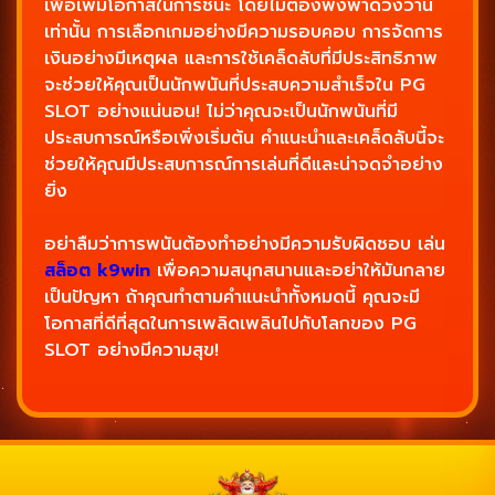
เพื่อเพิ่มโอกาสในการชนะ โดยไม่ต้องพึ่งพาดวงวาน
เท่านั้น การเลือกเกมอย่างมีความรอบคอบ การจัดการ
เงินอย่างมีเหตุผล และการใช้เคล็ดลับที่มีประสิทธิภาพ
จะช่วยให้คุณเป็นนักพนันที่ประสบความสำเร็จใน PG
SLOT อย่างแน่นอน! ไม่ว่าคุณจะเป็นนักพนันที่มี
ประสบการณ์หรือเพิ่งเริ่มต้น คำแนะนำและเคล็ดลับนี้จะ
ช่วยให้คุณมีประสบการณ์การเล่นที่ดีและน่าจดจำอย่าง
ยิ่ง
อย่าลืมว่าการพนันต้องทำอย่างมีความรับผิดชอบ เล่น
สล็อต k9win
เพื่อความสนุกสนานและอย่าให้มันกลาย
เป็นปัญหา ถ้าคุณทำตามคำแนะนำทั้งหมดนี้ คุณจะมี
โอกาสที่ดีที่สุดในการเพลิดเพลินไปกับโลกของ PG
SLOT อย่างมีความสุข!