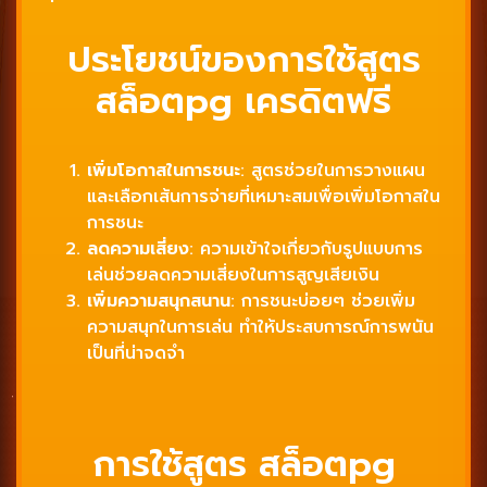
ประโยชน์ของการใช้สูตร
สล็อตpg เครดิตฟรี
เพิ่มโอกาสในการชนะ
: สูตรช่วยในการวางแผน
และเลือกเส้นการจ่ายที่เหมาะสมเพื่อเพิ่มโอกาสใน
การชนะ
ลดความเสี่ยง
: ความเข้าใจเกี่ยวกับรูปแบบการ
เล่นช่วยลดความเสี่ยงในการสูญเสียเงิน
เพิ่มความสนุกสนาน
: การชนะบ่อยๆ ช่วยเพิ่ม
ความสนุกในการเล่น ทำให้ประสบการณ์การพนัน
เป็นที่น่าจดจำ
การใช้สูตร สล็อตpg