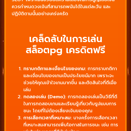
ควรกำหนดวงเงินที่สามารถพนันได้ในแต่ละวัน และ
ปฏิบัติตามนั้นอย่างเคร่งครัด
เคล็ดลับในการเล่น
สล็อตpg เครดิตฟรี
ทราบกติกาและเงื่อนไขของเกม:
การทราบกติกา
และเงื่อนไขของเกมเป็นประโยชน์มาก เพราะจะ
ช่วยให้คุณเข้าใจเกมมากขึ้น และตัดสินใจที่ดีเมื่อ
เล่น
ทดลองเล่น (Demo):
การทดลองเล่นเป็นวิธีที่ดี
ในการทดสอบเกมและเรียนรู้เกี่ยวกับรูปแบบการ
ชนะ โดยที่ไม่ต้องเสี่ยงเงินของคุณ
การเลือกเวลาที่เหมาะสม:
บางครั้งการเลือกเวลา
ที่เหมาะสมสามารถเพิ่มโอกาสในการชนะ เช่น การ