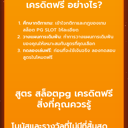
เครดิตฟรี
อย่างไร?
ศึกษากติกาเกม
: เข้าใจกติกาและกฎของเกม
สล็อต PG SLOT ให้ละเอียด
วางแผนการเดิมพัน
: ทำการวางแผนการเดิมพัน
ของคุณให้เหมาะสมกับสูตรที่คุณเลือก
ทดลองเล่นฟรี
: ก่อนที่จะใช้เงินจริง ลองทดสอบ
สูตรในโหมดฟรี
สูตร สล็อตpg เครดิตฟรี
สิ่งที่คุณควรรู้
โบนัสและรางวัลที่ไม่มีที่สิ้นสุด