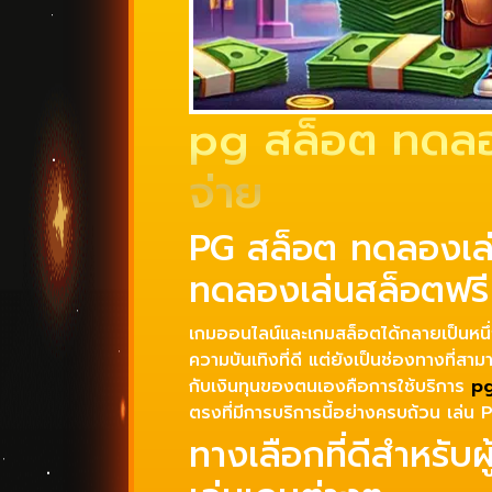
pg สล็อต ทดลอง
จ่าย
PG สล็อต ทดลองเล่น
ทดลองเล่นสล็อตฟรี
เกมออนไลน์และเกมสล็อตได้กลายเป็นหนึ่ง
ความบันเทิงที่ดี แต่ยังเป็นช่องทางที่สา
กับเงินทุนของตนเองคือการใช้บริการ
pg
ตรงที่มีการบริการนี้อย่างครบถ้วน เล่น
ทางเลือกที่ดีสำหรั