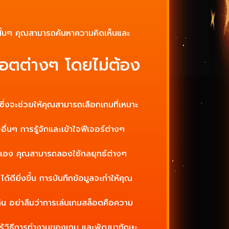
ต์นั้นๆ คุณสามารถค้นหาความคิดเห็นและ
ล็อตต่างๆ โดยไม่ต้อง
ึ่งจะช่วยให้คุณสามารถเลือกเกมที่เหมาะ
่นๆ การรู้จักและเข้าใจฟีเจอร์ต่างๆ
ุณเอง คุณสามารถลองใช้กลยุทธ์ต่างๆ
้ดียิ่งขึ้น การบันทึกข้อมูลจะทำให้คุณ
ิน อย่าลืมว่าการเล่นเกมสล็อตคือความ
รู้วิธีการทำงานของเกม และพัฒนาทักษะ