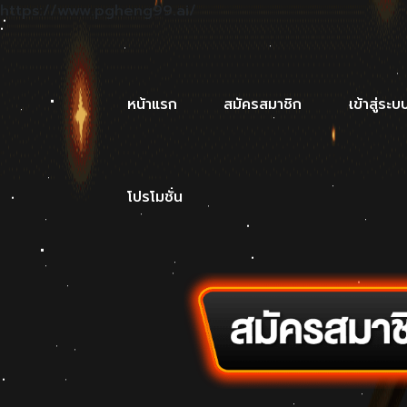
https://www.pgheng99.ai/
หน้าแรก
สมัครสมาชิก
เข้าสู่ระบ
โปรโมชั่น