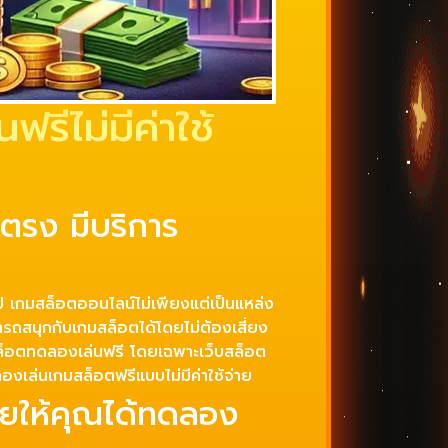
ีไม่มีค่าใช้
ตตรง มีบริการ
ไป เกมสล็อตออนไลน์ไม่เพียงแต่เป็นแหล่ง
ามารถสนุกกับเกมสล็อตได้โดยไม่ต้องเสี่ยง
กมสล็อตทดลองเล่นฟรี โดยเฉพาะเว็บสล็อต
ลองเล่นเกมสล็อตฟรีแบบไม่มีค่าใช้จ่าย
่วยให้คุณได้ทดลอง