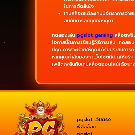
ในการตัดสินใจ
เกมสล็อตแต่ละเกมมีอัตราการจ่ายเง
สมกับการลงทุนของคุณ
ทดลองเล่น
pgslot gaming
สล็อตฟรีเป
โอกาสนี้ในการเรียนรู้วิธีการเล่น, ทดส
มีคุณภาพจะช่วยให้คุณได้รับประสบการณ์ท
หากคุณกำลังมองหาเว็บไซต์ที่เปิดให้บร
เพลิดเพลินกับเกมสล็อตออนไลน์ได้อย่างเต
pgslot เว็บตรง
พีจีสล็อต
pgslot