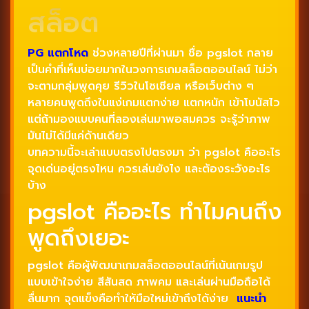
สล็อต
PG แตกโหด
ช่วงหลายปีที่ผ่านมา ชื่อ pgslot กลาย
เป็นคำที่เห็นบ่อยมากในวงการเกมสล็อตออนไลน์ ไม่ว่า
จะตามกลุ่มพูดคุย รีวิวในโซเชียล หรือเว็บต่าง ๆ
หลายคนพูดถึงในแง่เกมแตกง่าย แตกหนัก เข้าโบนัสไว
แต่ถ้ามองแบบคนที่ลองเล่นมาพอสมควร จะรู้ว่าภาพ
มันไม่ได้มีแค่ด้านเดียว
บทความนี้จะเล่าแบบตรงไปตรงมา ว่า pgslot คืออะไร
จุดเด่นอยู่ตรงไหน ควรเล่นยังไง และต้องระวังอะไร
บ้าง
pgslot คืออะไร ทำไมคนถึง
พูดถึงเยอะ
pgslot คือผู้พัฒนาเกมสล็อตออนไลน์ที่เน้นเกมรูป
แบบเข้าใจง่าย สีสันสด ภาพคม และเล่นผ่านมือถือได้
ลื่นมาก จุดแข็งคือทำให้มือใหม่เข้าถึงได้ง่าย
แนะนำ