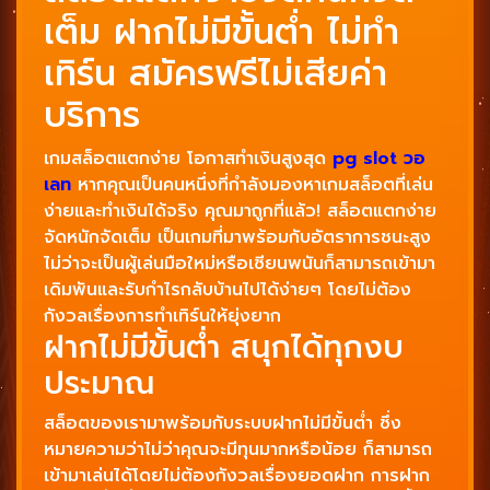
เต็ม ฝากไม่มีขั้นต่ำ ไม่ทำ
เทิร์น สมัครฟรีไม่เสียค่า
บริการ
เกมสล็อตแตกง่าย โอกาสทำเงินสูงสุด
pg slot วอ
เลท
หากคุณเป็นคนหนึ่งที่กำลังมองหาเกมสล็อตที่เล่น
ง่ายและทำเงินได้จริง คุณมาถูกที่แล้ว! สล็อตแตกง่าย
จัดหนักจัดเต็ม เป็นเกมที่มาพร้อมกับอัตราการชนะสูง
ไม่ว่าจะเป็นผู้เล่นมือใหม่หรือเซียนพนันก็สามารถเข้ามา
เดิมพันและรับกำไรกลับบ้านไปได้ง่ายๆ โดยไม่ต้อง
กังวลเรื่องการทำเทิร์นให้ยุ่งยาก
ฝากไม่มีขั้นต่ำ สนุกได้ทุกงบ
ประมาณ
สล็อตของเรามาพร้อมกับระบบฝากไม่มีขั้นต่ำ ซึ่ง
หมายความว่าไม่ว่าคุณจะมีทุนมากหรือน้อย ก็สามารถ
เข้ามาเล่นได้โดยไม่ต้องกังวลเรื่องยอดฝาก การฝาก