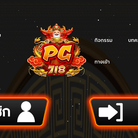
บ
กิจกรรม
บทค
ทางเข้า