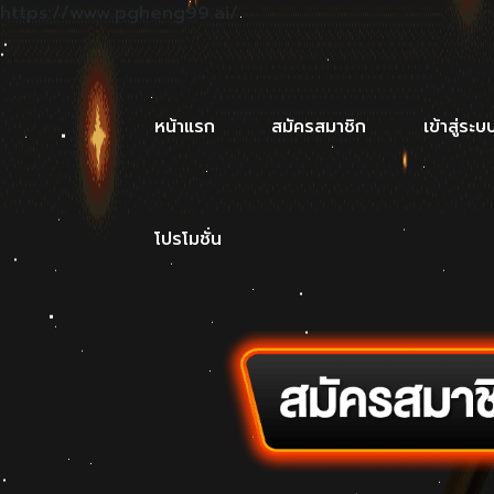
https://www.pgheng99.ai/
หน้าแรก
สมัครสมาชิก
เข้าสู่ระบ
โปรโมชั่น