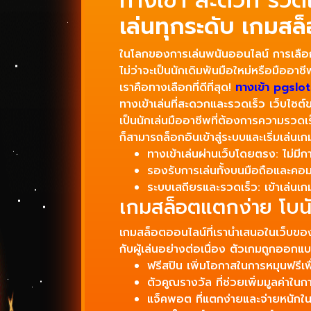
ทางเข้า สะดวก รวด
เล่นทุกระดับ เกมสล
ในโลกของการเล่นพนันออนไลน์ การเลือกเว็บ
ไม่ว่าจะเป็นนักเดิมพันมือใหม่หรือมืออา
เราคือทางเลือกที่ดีที่สุด!
ทางเข้า pgslot
ทางเข้าเล่นที่สะดวกและรวดเร็ว เว็บไซต
เป็นนักเล่นมืออาชีพที่ต้องการความรวดเร็
ก็สามารถล็อกอินเข้าสู่ระบบและเริ่มเล่นเก
ทางเข้าเล่นผ่านเว็บโดยตรง: ไม่มีก
รองรับการเล่นทั้งบนมือถือและคอมพิ
ระบบเสถียรและรวดเร็ว: เข้าเล่นเ
เกมสล็อตแตกง่าย โบน
เกมสล็อตออนไลน์ที่เรานำเสนอในเว็บของเ
กับผู้เล่นอย่างต่อเนื่อง ตัวเกมถูกออกแบบ
ฟรีสปิน เพิ่มโอกาสในการหมุนฟรีเพ
ตัวคูณรางวัล ที่ช่วยเพิ่มมูลค่าในก
แจ็คพอต ที่แตกง่ายและจ่ายหนักใ