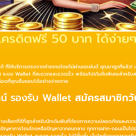
 เครดิตฟรี 50 บาท ได้ง่า
ด้ ที่ให้บริการตรงจากค่ายเกมโดยไม่ผ่านเอเย่นต์ คุณมาถูกที่แล้ว!
 ระบบ Wallet ที่สะดวกและรวดเร็ว พร้อมโปรโมชั่นพิเศษสำหรับสมา
ล็อตที่คุณชื่นชอบได้อย่างง่ายดาย
น์ รองรับ Wallet
สมัครสมาชิกวัน
างเลือกที่ดีที่สุดสำหรับนักเดิมพันที่ต้องการความปลอดภัยและความ
ดปัญหาการโดนโกงหรือปัญหาจากคนกลาง ทุกการฝาก-ถอนเป็นไปอย่า
้ง รองรับ Wallet สะดวก รวดเร็ว ไม่มีขั้นต่ำ เว็บไซต์ของเรารองร