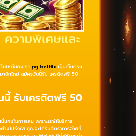
ยๆ ความพิเศษและ
 เว็บไซต์ของเรา
pg betflix
เป็นเว็บตรง
ชิกใหม่ สมัครวันนี้รับ เครดิตฟรี 50
นี้ รับเครดิตฟรี 50
มั่นคงในการเล่น เพราะเราให้บริการ
งโปร่งใส คุณจะได้รับอัตราการจ่ายที่
ับการฝาก-ถอนผ่าน Wallet ที่ทำให้การทำ