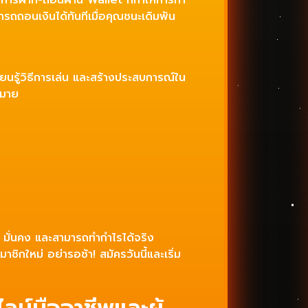
ารถถอนเงินได้ทันทีเมื่อคุณชนะเดิมพัน
ียนรู้วิธีการเล่น และสร้างประสบการณ์ใน
กมาย
ย มั่นคง และสามารถทำกำไรได้จริง
ใหม่ อย่ารอช้า! สมัครวันนี้และเริ่ม