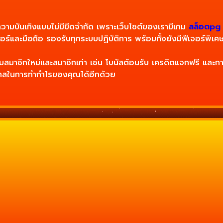
 ความบันเทิงแบบไม่มีขีดจำกัด เพราะเว็บไซต์ของเรามีเกม
สล็อตpg
ร์และมือถือ รองรับทุกระบบปฏิบัติการ พร้อมทั้งยังมีฟีเจอร์พิเศษแ
รับสมาชิกใหม่และสมาชิกเก่า เช่น โบนัสต้อนรับ เครดิตแจกฟรี และ
กาสในการทำกำไรของคุณได้อีกด้วย