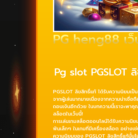
PG heng88 เว็บ
Pg slot PGSLOT ลิขส
PGSLOT ลิขสิทธิ์แท้ ได้รับความนิยมเ
จากผู้เล่นมากมายเนื่องจากความน่าเชื่อ
ถอนเงินอีกด้วย ในบทความนี้เราจะพาคุณ
สล็อตในเว็บนี้!
การเล่นเกมสล็อตออนไลน์ได้รับความนิยม
พันเล็กๆ ในเกมที่มีเครื่องสล็อต อย่างเช
ความนิยมของ PGSLOT ลิขสิทธิ์แท้นั้น