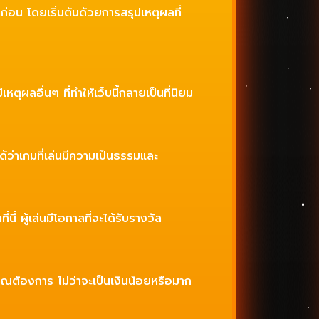
ก่อน โดยเริ่มต้นด้วยการสรุปเหตุผลที่
ุผลอื่นๆ ที่ทำให้เว็บนี้กลายเป็นที่นิยม
ด้ว่าเกมที่เล่นมีความเป็นธรรมและ
 ผู้เล่นมีโอกาสที่จะได้รับรางวัล
คุณต้องการ ไม่ว่าจะเป็นเงินน้อยหรือมาก