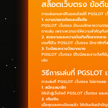
สล็อตเว็บตรง ข้อดี
การเล่นเกมคาสิโนออนไลน์ที่ PGSLOT เ
1. ความปลอดภัยและเชื่อถือ
PGSLOT เว็บตรง มีระบบรักษาความป
การเล่น เพราะพวกเขาให้ความสำคัญกับ
2. สวยงามและความบันเทิงที่หลากหลาย
เกมที่มีใน PGSLOT เว็บตรง มีกราฟิกที่ส
3. โบนัสและรางวัลมากมาย
PGSLOT เว็บตรง มีโบนัสและรางวัลที่มีมู
เล่น
วิธีการเล่นที่ PGSLOT 
การเล่นที่ PGSLOT เว็บตรง ไม่ยากเลย นี
1. สมัครสมาชิก
ให้เข้าสู่เว็บไซต์ PGSLOT เว็บตรง แล
2. เติมเงิน
เมื่อคุณลงทะเบียนแล้ว ให้เติมเงินเข้าบ