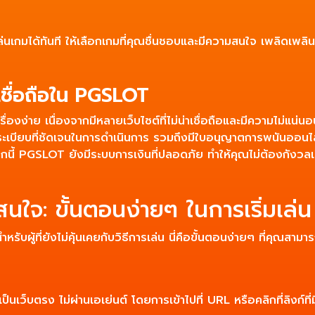
มเล่นเกมได้ทันที ให้เลือกเกมที่คุณชื่นชอบและมีความสนใจ เพลิดเพลิ
เชื่อถือใน PGSLOT
รื่องง่าย เนื่องจากมีหลายเว็บไซต์ที่ไม่น่าเชื่อถือและมีความไม่แน่
ฎระเบียบที่ชัดเจนในการดำเนินการ รวมถึงมีใบอนุญาตการพนันออนไล
ี้ PGSLOT ยังมีระบบการเงินที่ปลอดภัย ทำให้คุณไม่ต้องกังวลเรื่
นใจ: ขั้นตอนง่ายๆ ในการเริ่มเล
ับผู้ที่ยังไม่คุ้นเคยกับวิธีการเล่น นี่คือขั้นตอนง่ายๆ ที่คุณสามาร
เป็นเว็บตรง ไม่ผ่านเอเย่นต์ โดยการเข้าไปที่ URL หรือคลิกที่ลิงก์ที่