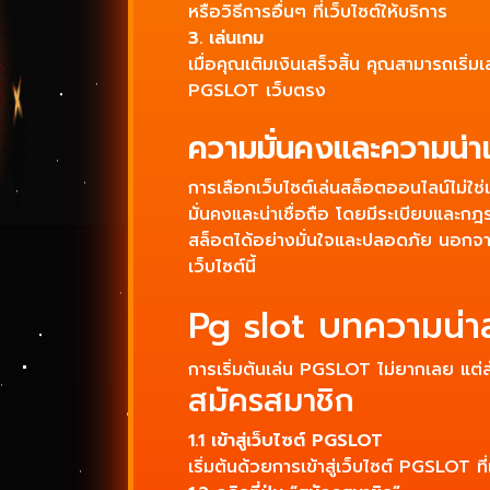
หรือวิธีการอื่นๆ ที่เว็บไซต์ให้บริการ
3. เล่นเกม
เมื่อคุณเติมเงินเสร็จสิ้น คุณสามารถเริ่
PGSLOT เว็บตรง
ความมั่นคงและความน่า
การเลือกเว็บไซต์เล่นสล็อตออนไลน์ไม่ใช่เ
มั่นคงและน่าเชื่อถือ โดยมีระเบียบและก
สล็อตได้อย่างมั่นใจและปลอดภัย นอกจากน
เว็บไซต์นี้
Pg slot บทความน่าส
การเริ่มต้นเล่น PGSLOT ไม่ยากเลย แต่สำหร
สมัครสมาชิก
1.1 เข้าสู่เว็บไซต์ PGSLOT
เริ่มต้นด้วยการเข้าสู่เว็บไซต์ PGSLOT ที่