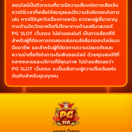
ออนไลน์เป็นกิจกรรมที่อาจมีความเสี่ยงต่อการเสียเงิน
ควรใช้เวลาที่เหลือให้สมดุลและมีความรับผิดชอบในการ
เล่น หากมีปัญหาในเรื่องการพนัน ควรพบผู้เชี่ยวชาญ
ทางด้านจิตวิทยาหรือที่ปรึกษาทางด้านเสรีมาสเตอร์
PG SLOT เว็บตรง ไม่ผ่านเอเย่นต์ เป็นทางเลือกที่ดี
สำหรับผู้ที่ต้องการทดลองเล่นเกมส์สล็อตออนไลน์แบบ
มืออาชีพ และสำหรับผู้ที่ต้องการความปลอดภัยและ
ความน่าเชื่อถือในการเดิมพันออนไลน์ ด้วยคุณสมบัติที่
หลากหลายและบริการที่มีคุณภาพ ไม่น่าสงสัยเลยว่า
PG SLOT เว็บตรง จะเป็นเส้นทางสู่ความตื่นเต้นแห่ง
บันเทิงสำหรับคุณทุกคน.
pgslot เว็บตรง