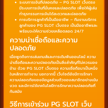
ระบบการเงินที่ปลอดภัย – PG SLOT เว็บตรง
มีระบบการเงินที่มั่นคงและปลอดภัย เพื่อให้ผู้เล่น
ทำธุรกรรมการเงินได้สะดวกและปลอดภัย
การบริการลูกค้าที่เป็นมืออาชีพ – ทีมงานบริการ
ลูกค้าของ PG SLOT เว็บตรง เป็นมืออาชีพและ
พร้อมจะให้ความช่วยเหลือตลอด 24/7
ความน่าเชื่อถือและความ
ปลอดภัย
เมื่อพูดถึงการเล่นเกมส์และการเดิมพันออนไลน์ ความ
น่าเชื่อถือและความปลอดภัยเป็นสิ่งสำคัญที่ไม่ควรมอง
ข้าม ด้วย PG SLOT เว็บตรง ความเชื่อถือมาเป็นหนึ่ง
ในหลักการทำงาน นอกจากนี้ เว็บไซต์ยังมีการรักษา
ความปลอดภัยของข้อมูลส่วนตัวของสมาชิกอย่างเข้ม
งวด และมีการใช้เทคโนโลยีการรักษาความปลอดภัยที่
ทันสมัย
วิธีการเข้าร่วม PG SLOT เว็บ