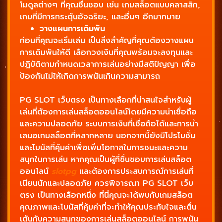
โมดูลต่างๆ ที่คุณชื่นชอบ เช่น เกมสล็อตแบบคลาสสิก,
เกมที่มีการกระตุ้นอัจฉริยะ, และอื่นๆ อีกมากมาย
วางแผนการเดิมพัน
ก่อนที่คุณจะเริ่มเล่น เป็นสิ่งสำคัญที่คุณต้องวางแผน
การเดิมพันให้ดี เลือกวงเงินที่คุณพร้อมจะลงทุนและ
ปฏิบัติตามกำหนดเวลาการเล่นอย่างมีสติปัญญา เพื่อ
ป้องกันไม่ให้เกิดการพนันเกินความสามารถ
PG SLOT เว็บตรง เป็นทางเลือกที่น่าสนใจสำหรับผู้
เล่นที่ต้องการเล่นสล็อตออนไลน์โดยมีความน่าเชื่อถือ
และความปลอดภัย ระบบการเงินที่เชื่อถือได้และการนำ
เสนอเกมสล็อตที่หลากหลาย นอกจากนี้ยังมีโปรโมชั่น
และโบนัสที่คุ้มค่าเพื่อเพิ่มโอกาสในการชนะและความ
สนุกในการเล่น หากคุณเป็นผู้ที่ชื่นชอบการเล่นสล็อต
ออนไลน์
slotpg
และต้องการประสบการณ์การเล่นที่
เนียนนักและปลอดภัย ควรพิจารณา PG SLOT เว็บ
ตรง เป็นทางเลือกหนึ่ง ที่นี่คุณจะได้พบกับเกมสล็อต
คุณภาพและโบนัสที่คุ้มค่าที่จะทำให้คุณประทับใจและตื่น
เต้นกับความสนุกของการเล่นสล็อตออนไลน์ การพนัน