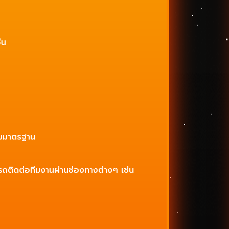
่น
ตามมาตรฐาน
รถติดต่อทีมงานผ่านช่องทางต่างๆ เช่น