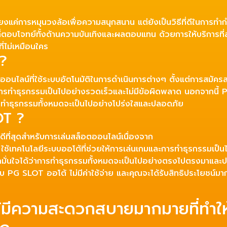
พียงแค่การหมุนวงล้อเพื่อความสนุกสนาน แต่ยังเป็นวิธีที่ดีในการ
อบโจทย์ทั้งด้านความบันเทิงและผลตอบแทน ด้วยการให้บริการที่ส
่ไม่เหมือนใคร
ร?
ไลน์ที่ใช้ระบบอัตโนมัติในการดำเนินการต่างๆ ตั้งแต่การสมัค
รทำธุรกรรมเป็นไปอย่างรวดเร็วและไม่มีข้อผิดพลาด นอกจากนี้ PG 
าการทำธุรกรรมทั้งหมดจะเป็นไปอย่างโปร่งใสและปลอดภัย
OT ?
ดีที่สุดสำหรับการเล่นสล็อตออนไลน์เนื่องจาก
 ใช้เทคโนโลยีระบบออโต้ที่ช่วยให้การเล่นเกมและการทำธุรกรรมเ
รถมั่นใจได้ว่าการทำธุรกรรมทั้งหมดจะเป็นไปอย่างตรงไปตรงมาและป
บ PG SLOT ออโต้ ไม่มีค่าใช้จ่าย และคุณจะได้รับสิทธิประโยชน์มา
้มีความสะดวกสบายมากมายที่ทำให้