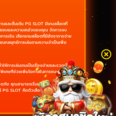
สนานและตื่นเต้น PG SLOT มีเกมสล็อตที่
ความชอบและความสนใจของคุณ จัดการงบ
ารเงิน เลือกเกมสล็อตที่มีอัตราการจ่าย
ี่ยนกลยุทธ์การเล่นตามความจำเป็นเพื่อ
ให้การเล่นเกมเป็นเรื่องง่ายและรวดเร็ว
ิเศษที่ช่วยเพิ่มโอกาสในการชนะรางวัล
อดภัย คุณสามารถเริ่มเล่นเกมสล็อตและ
์ PG SLOT คือตัวเลือกที่คุณไม่ควร