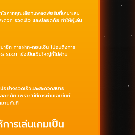
ทำกำไรหากคุณเลือกแพลตฟอร์มที่เหมาะสม
ะดวก รวดเร็ว และปลอดภัย ทำให้ผู้เล่น
รสมาชิก การฝาก-ถอนเงิน ไปจนถึงการ
SLOT ยังเป็นเว็บใหญ่ที่ไม่ผ่าน
ป็นไปอย่างรวดเร็วและสะดวกสบาย
ลอดภัย เพราะไม่มีการผ่านเอเย่นต์
กมายทันที
การเล่นเกมเป็น