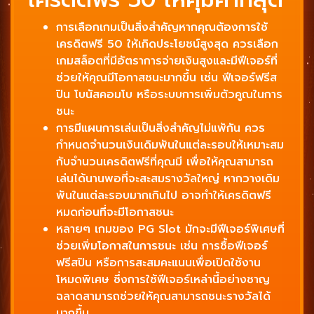
การเลือกเกมเป็นสิ่งสำคัญหากคุณต้องการใช้
เครดิตฟรี 50 ให้เกิดประโยชน์สูงสุด ควรเลือก
เกมสล็อตที่มีอัตราการจ่ายเงินสูงและมีฟีเจอร์ที่
ช่วยให้คุณมีโอกาสชนะมากขึ้น เช่น ฟีเจอร์ฟรีส
ปิน โบนัสคอมโบ หรือระบบการเพิ่มตัวคูณในการ
ชนะ
การมีแผนการเล่นเป็นสิ่งสำคัญไม่แพ้กัน ควร
กำหนดจำนวนเงินเดิมพันในแต่ละรอบให้เหมาะสม
กับจำนวนเครดิตฟรีที่คุณมี เพื่อให้คุณสามารถ
เล่นได้นานพอที่จะสะสมรางวัลใหญ่ หากวางเดิม
พันในแต่ละรอบมากเกินไป อาจทำให้เครดิตฟรี
หมดก่อนที่จะมีโอกาสชนะ
หลายๆ เกมของ PG Slot มักจะมีฟีเจอร์พิเศษที่
ช่วยเพิ่มโอกาสในการชนะ เช่น การซื้อฟีเจอร์
ฟรีสปิน หรือการสะสมคะแนนเพื่อเปิดใช้งาน
โหมดพิเศษ ซึ่งการใช้ฟีเจอร์เหล่านี้อย่างชาญ
ฉลาดสามารถช่วยให้คุณสามารถชนะรางวัลได้
มากขึ้น