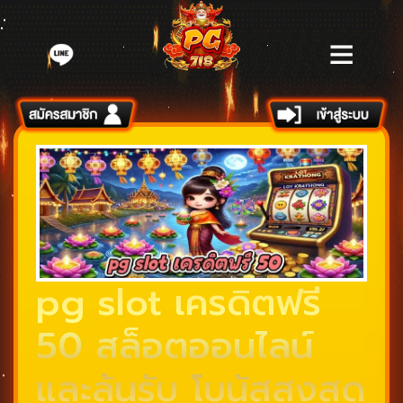
https://www.pgheng99.ai/
pg slot เครดิตฟรี
50 สล็อตออนไลน์
และลุ้นรับ โบนัสสูงสุด