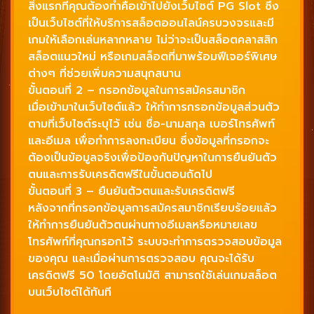
สิ่งแรกที่คุณต้องทำคือเข้าไปยังเว็บไซต์ PG Slot ซึ่ง
เป็นเว็บไซต์ที่ให้บริการสล็อตออนไลน์ครบวงจรและมี
เกมให้เลือกเล่นหลากหลาย ไม่ว่าจะเป็นสล็อตคลาสสิก
สล็อตแนวใหม่ หรือเกมสล็อตที่มาพร้อมฟีเจอร์พิเศษ
ต่างๆ ที่ช่วยเพิ่มความสนุกสนาน
ขั้นตอนที่ 2 – กรอกข้อมูลในการสมัครสมาชิก
เมื่อเข้ามาในเว็บไซต์แล้ว ให้ทำการกรอกข้อมูลส่วนตัว
ตามที่เว็บไซต์ระบุไว้ เช่น ชื่อ-นามสกุล เบอร์โทรศัพท์
และอีเมล เพื่อทำการลงทะเบียน ซึ่งข้อมูลที่กรอกจะ
ต้องเป็นข้อมูลจริงเพื่อป้องกันปัญหาในการยืนยันตัว
ตนและการรับเครดิตฟรีในขั้นตอนถัดไป
ขั้นตอนที่ 3 – ยืนยันตัวตนและรับเครดิตฟรี
หลังจากที่กรอกข้อมูลการสมัครสมาชิกเรียบร้อยแล้ว
ให้ทำการยืนยันตัวตนผ่านทางอีเมลหรือหมายเลข
โทรศัพท์ที่คุณกรอกไว้ ระบบจะทำการตรวจสอบข้อมูล
ของคุณ และเมื่อผ่านการตรวจสอบ คุณจะได้รับ
เครดิตฟรี 50 โดยอัตโนมัติ สามารถใช้เล่นเกมสล็อต
บนเว็บไซต์ได้ทันที