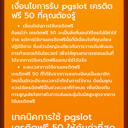
เงื่อนไขการรับ pgslot เครดิต
ฟรี 50 ที่คุณต้องรู้
เงื่อนไขในการใช้เครดิตฟรี
ถึงแม้ว่า เครดิตฟรี 50 จะเป็นสิ่งที่มอบให้โดยไม่มีค่าใช้
จ่าย แต่การใช้งานเครดิตฟรีนั้นก็มีเงื่อนไขที่คุณต้อง
ปฏิบัติตาม ซึ่งส่วนใหญ่จะเกี่ยวกับการวางเดิมพันและ
การทำยอดเทิร์นโอเวอร์ เพื่อให้คุณสามารถถอนเงินที่
ได้จากการใช้เครดิตฟรีออกมาใช้ได้จริง
ระยะเวลาการใช้งานเครดิตฟรี
เครดิตฟรี 50 ที่ได้รับจากการลงทะเบียนเป็นสมาชิก
ใหม่นั้นมักจะมีระยะเวลาจำกัดในการใช้งาน ดังนั้นคุณ
ควรใช้เครดิตฟรีนี้ในช่วงเวลาที่กำหนด เพื่อป้องกัน
การสูญเสียโอกาสในการเล่นและลุ้นโบนัสสูงสุดจากการ
ใช้เครดิตฟรี
เทคนิคการใช้ pgslot
เครดิตฟรี 50 ให้คุ้มค่าที่สุด