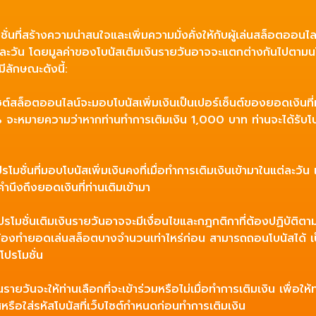
ชั่นที่สร้างความน่าสนใจและเพิ่มความมั่งคั่งให้กับผู้เล่นสล็อตออนไลน
ต่ละวัน โดยมูลค่าของโบนัสเติมเงินรายวันอาจจะแตกต่างกันไปตา
ีลักษณะดังนี้:
็บไซต์สล็อตออนไลน์จะมอบโบนัสเพิ่มเงินเป็นเปอร์เซ็นต์ของยอดเงินที
% จะหมายความว่าหากท่านทำการเติมเงิน 1,000 บาท ท่านจะได้รับโบ
ปรโมชั่นที่มอบโบนัสเพิ่มเงินคงที่เมื่อทำการเติมเงินเข้ามาในแต่ละวัน 
ำนึงถึงยอดเงินที่ท่านเติมเข้ามา
ปรโมชั่นเติมเงินรายวันอาจจะมีเงื่อนไขและกฎกติกาที่ต้องปฏิบัติตาม
ือต้องทำยอดเล่นสล็อตบางจำนวนเท่าไหร่ก่อน สามารถถอนโบนัสได้ เ
มโปรโมชั่น
รายวันจะให้ท่านเลือกที่จะเข้าร่วมหรือไม่เมื่อทำการเติมเงิน เพื่อใ
รือใส่รหัสโบนัสที่เว็บไซต์กำหนดก่อนทำการเติมเงิน