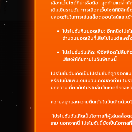
เลือกเว็บไซต์ที่น่าเชื่อถือ: สุดท้ายแต่
เติมเงินรายวัน การเลือกเว็บไซต์ที่มีสิ
ปลอดภัยในการเล่นสล็อตออนไลน์และเข้าร
โปรโมชั่นคืนยอดเสีย: อีกหนึ่งโปรโ
จำนวนยอดเงินที่เสียไปในแต่ละครั้
โปรโมชั่นวันเกิด: พีจีสล็อตไม่ลืม
เสียงให้กับท่านในวันพิเศษนี้
โปรโมชั่นวันเกิดเป็นโปรโมชั่นที่ถูกออ
หรือโบนัสเพิ่มเงินในวันเกิดของท่าน โปรโ
บทความเกี่ยวกับโปรโมชั่นวันเกิดที่อาจช่ว
ความสนุกและความตื่นเต้นในวันเกิดด้วยโ
โปรโมชั่นวันเกิดเป็นโอกาสที่ผู้เล่นสล
เกม นอกจากนี้ โปรโมชั่นนี้ยังเป็นโอกา