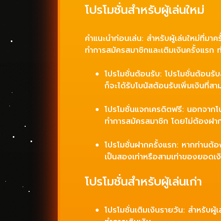
โปรโมชั่นสำหรับผู้เล่นใหม่
คำแนะนำก่อนเล่น: สำหรับผู้เล่นใหม่ที่มาคร
ทำการสมัครสมาชิกและเติมเงินครั้งแรก ท่า
โปรโมชั่นต้อนรับ: โปรโมชั่นต้อนรั
ก็จะได้รับโบนัสต้อนรับเพิ่มเงินที่
โปรโมชั่นแจกเครดิตฟรี: นอกจากโบน
ทำการสมัครสมาชิก โดยไม่ต้องฝากเ
โปรโมชั่นฝากครั้งแรก: หากท่านต้
เป็นสองเท่าหรือสามเท่าของยอดเงิ
โปรโมชั่นสำหรับผู้เล่นเก่า
โปรโมชั่นเติมเงินรายวัน: สำหรับผู้เ