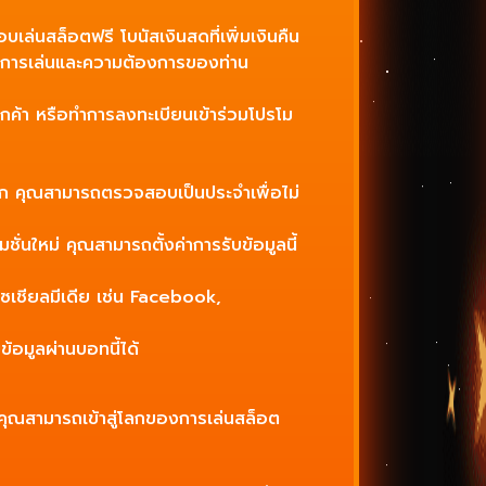
เล่นสล็อตฟรี โบนัสเงินสดที่เพิ่มเงินคืน
ิธีการเล่นและความต้องการของท่าน
ูกค้า หรือทำการลงทะเบียนเข้าร่วมโปรโม
หลัก คุณสามารถตรวจสอบเป็นประจำเพื่อไม่
ั่นใหม่ คุณสามารถตั้งค่าการรับข้อมูลนี้
โซเชียลมีเดีย เช่น Facebook,
้อมูลผ่านบอทนี้ได้
จ คุณสามารถเข้าสู่โลกของการเล่นสล็อต