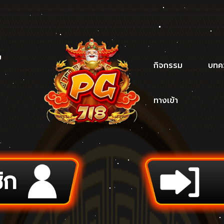
บ
กิจกรรม
บทค
ทางเข้า