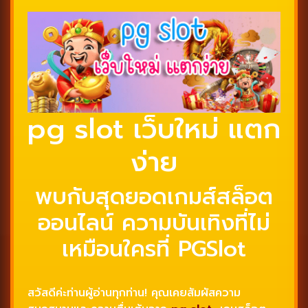
pg slot เว็บใหม่ แตก
ง่าย
พบกับสุดยอดเกมส์สล็อต
ออนไลน์ ความบันเทิงที่ไม่
เหมือนใครที่ PGSlot
สวัสดีค่ะท่านผู้อ่านทุกท่าน! คุณเคยสัมผัสความ