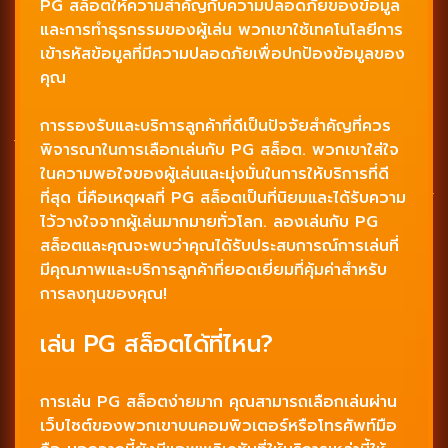
PG สล็อตให้ความสำคัญกับความปลอดภัยของข้อมูล
และการทำธุรกรรมของผู้เล่น พวกเขาใช้เทคโนโลยีการ
เข้ารหัสข้อมูลที่มีความปลอดภัยเพื่อปกป้องข้อมูลของ
คุณ
การรองรับและบริการลูกค้าที่ดีเป็นปัจจัยสำคัญที่ควร
พิจารณาในการเลือกเล่นกับ PG สล็อต. พวกเขาใส่ใจ
ในความพอใจของผู้เล่นและมุ่งมั่นในการให้บริการที่ดี
ที่สุด นี่คือเหตุผลที่ PG สล็อตเป็นที่นิยมและได้รับความ
ไว้วางใจจากผู้เล่นมากมายทั่วโลก. ลองเล่นกับ PG
สล็อตและคุณจะพบว่าคุณได้รับประสบการณ์การเล่นที่
มีคุณภาพและบริการลูกค้าที่ยอดเยี่ยมที่คุ้มค่าสำหรับ
การลงทุนของคุณ!
เล่น PG สล็อตได้ที่ไหน?
การเล่น PG สล็อตง่ายมาก คุณสามารถเลือกเล่นผ่าน
เว็บไซต์ของพวกเขาบนคอมพิวเตอร์หรือโทรศัพท์มือ