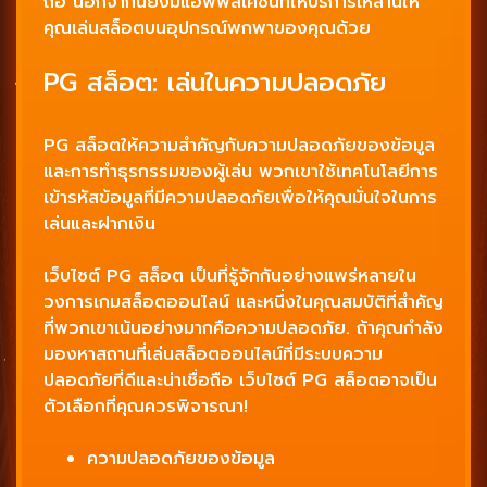
ถือ นอกจากนี้ยังมีแอพพลิเคชันที่ให้บริการเหล่านี้ให้
คุณเล่นสล็อตบนอุปกรณ์พกพาของคุณด้วย
PG สล็อต: เล่นในความปลอดภัย
PG สล็อตให้ความสำคัญกับความปลอดภัยของข้อมูล
และการทำธุรกรรมของผู้เล่น พวกเขาใช้เทคโนโลยีการ
เข้ารหัสข้อมูลที่มีความปลอดภัยเพื่อให้คุณมั่นใจในการ
เล่นและฝากเงิน
เว็บไซต์ PG สล็อต เป็นที่รู้จักกันอย่างแพร่หลายใน
วงการเกมสล็อตออนไลน์ และหนึ่งในคุณสมบัติที่สำคัญ
ที่พวกเขาเน้นอย่างมากคือความปลอดภัย. ถ้าคุณกำลัง
มองหาสถานที่เล่นสล็อตออนไลน์ที่มีระบบความ
ปลอดภัยที่ดีและน่าเชื่อถือ เว็บไซต์ PG สล็อตอาจเป็น
ตัวเลือกที่คุณควรพิจารณา!
ความปลอดภัยของข้อมูล