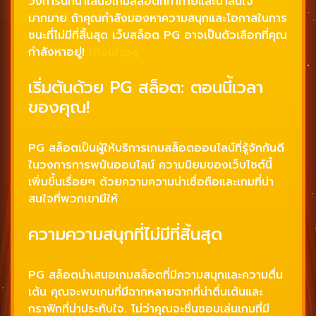
วงการนี้ที่นำเสนอเกมสล็อตที่ท้าทายและน่าสนใจ
มากมาย ถ้าคุณกำลังมองหาความสนุกและโอกาสในการ
ชนะที่ไม่มีที่สิ้นสุด เว็บสล็อต PG อาจเป็นตัวเลือกที่คุณ
กำลังหาอยู่!
ทางเข้าpg
เริ่มต้นด้วย PG สล็อต: ตอนนี้เวลา
ของคุณ!
PG สล็อตเป็นผู้ให้บริการเกมสล็อตออนไลน์ที่รู้จักกันดี
ในวงการการพนันออนไลน์ ความนิยมของเว็บไซต์นี้
เพิ่มขึ้นเรื่อยๆ ด้วยความความน่าเชื่อถือและเกมที่น่า
สนใจที่พวกเขามีให้
ความความสนุกที่ไม่มีที่สิ้นสุด
PG สล็อตนำเสนอเกมสล็อตที่มีความสนุกและความตื่น
เต้น คุณจะพบเกมที่มีฉากหลายฉากที่น่าตื่นเต้นและ
กราฟิกที่น่าประทับใจ. ไม่ว่าคุณจะชื่นชอบเล่นเกมที่มี