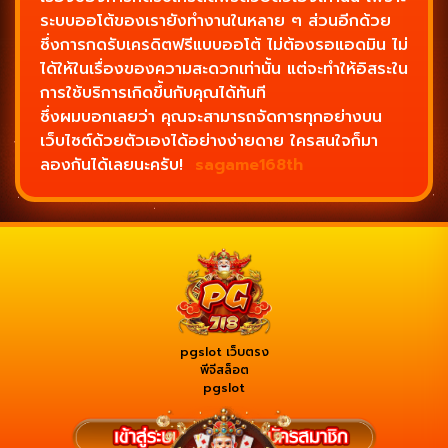
ระบบออโต้ของเรายังทำงานในหลาย ๆ ส่วนอีกด้วย
ซึ่งการกดรับเครดิตฟรีแบบออโต้ ไม่ต้องรอแอดมิน ไม่
ได้ให้ในเรื่องของความสะดวกเท่านั้น แต่จะทำให้อิสระใน
การใช้บริการเกิดขึ้นกับคุณได้ทันที
ซึ่งผมบอกเลยว่า คุณจะสามารถจัดการทุกอย่างบน
เว็บไซต์ด้วยตัวเองได้อย่างง่ายดาย ใครสนใจก็มา
ลองกันได้เลยนะครับ!
sagame168th
pgslot เว็บตรง
พีจีสล็อต
pgslot