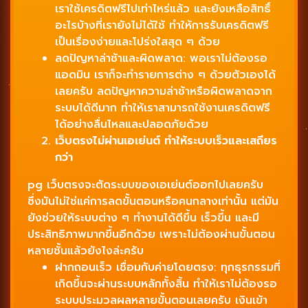
เราใช้เครดิตฟรีไปเท่าไหร่แล้ว และยังเหลือสิทธิ์
อะไรบ้างที่เรายังไม่ได้ใช้ ทำให้การรับเครดิตฟรี
เป็นเรื่องง่ายและโปร่งใสสุด ๆ ด้วย
ลดปัญหาล่าช้าและผิดพลาด: พอเราไม่ต้องรอ
แอดมิน เราก็จะทำรายการต่าง ๆ ด้วยตัวเองได้
เลยครับ ลดปัญหาความล่าช้าหรือผิดพลาดจาก
ระบบได้ดีมาก ทำให้เราสามารถใช้งานเครดิตฟรี
ได้อย่างลื่นไหลและปลอดภัยด้วย
เว็บตรงไม่ผ่านเอเย่นต์ ทำให้ระบบเร็วและเสถียร
กว่า
pg เว็บตรงจะตัดระบบของเอเย่นต์ออกไปเลยครับ
ซึ่งมันไม่ใช่แค่การลดขั้นตอนหรือคนกลางเท่านั้น แต่มัน
ยังช่วยให้ระบบต่าง ๆ ทำงานได้ดีขึ้น เร็วขึ้น และมี
ประสิทธิภาพมากขึ้นอีกด้วย เพราะไม่ต้องผ่านขั้นตอน
หลายชั้นแล้วยังไงล่ะครับ
ฝากถอนเร็ว เชื่อมกับค่ายโดยตรง: ทุกธุรกรรมที่
เกิดขึ้นจะผ่านระบบหลักทั้งสิ้น ทำให้เราไม่ต้องรอ
ระบบประมวลผลหลายขั้นตอนเลยครับ เงินเข้า