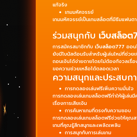
แท้จริง
เกมมหัศจรรย์
เกมมหัศจรรย์เป็นเกมสล็อตที่มีธีมแฟนตาซ
ร่วมสนุกกับ
เว็บสล็อต
การสมัครสมาชิกกับ
เว็บสล็อต777
ออนไล
ยังมีโบนัสต้อนรับสำหรับผู้เล่นใหม่ที่
ถอนเงินได้ง่ายดายโดยไม่ต้องกังวลเรื่
ขอความช่วยเหลือได้ตลอดเวลา
ความสนุกและประสบการณ
การทดลองเล่นฟรีเพิ่มความมั่นใจ
การทดลองเล่นเกมสล็อตฟรีทำให้ผู้เล่น
เรื่องการเสียเงิน
การค้นหาเกมที่ตรงกับความชอบ
การทดลองเล่นเกมสล็อตฟรีช่วยให้คุณส
เกมที่คุณรู้สึกสนุกและเพลิดเพลิน
การสนุกกับการเล่นเกม