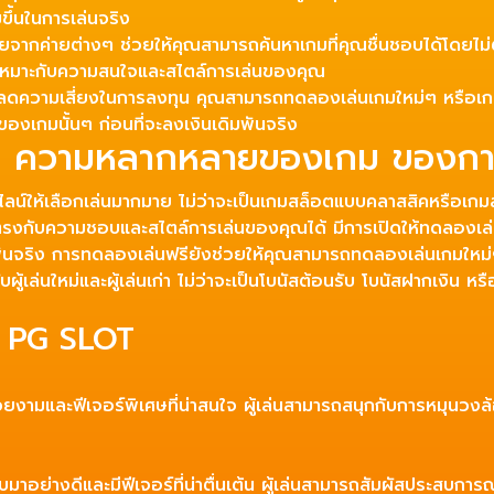
ขึ้นในการเล่นจริง
มายจากค่ายต่างๆ ช่วยให้คุณสามารถค้นหาเกมที่คุณชื่นชอบได้โดยไม
่เหมาะกับความสนใจและสไตล์การเล่นของคุณ
ารลดความเสี่ยงในการลงทุน คุณสามารถทดลองเล่นเกมใหม่ๆ หรือเกมท
นของเกมนั้นๆ ก่อนที่จะลงเงินเดิมพันจริง
่สุด ความหลากหลายของเกม ของก
ลน์ให้เลือกเล่นมากมาย ไม่ว่าจะเป็นเกมสล็อตแบบคลาสสิคหรือเก
่ตรงกับความชอบและสไตล์การเล่นของคุณได้ มีการเปิดให้ทดลองเล่น
พันจริง การทดลองเล่นฟรียังช่วยให้คุณสามารถทดลองเล่นเกมใหม่
ู้เล่นใหม่และผู้เล่นเก่า ไม่ว่าจะเป็นโบนัสต้อนรับ โบนัสฝากเงิน หรื
 PG SLOT
สวยงามและฟีเจอร์พิเศษที่น่าสนใจ ผู้เล่นสามารถสนุกกับการหมุนวงล
อย่างดีและมีฟีเจอร์ที่น่าตื่นเต้น ผู้เล่นสามารถสัมผัสประสบการณ์