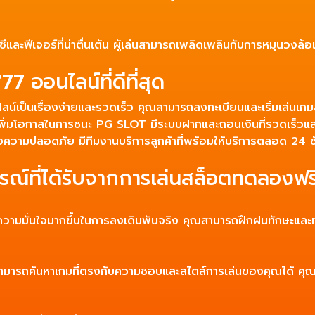
ีและฟีเจอร์ที่น่าตื่นเต้น ผู้เล่นสามารถเพลิดเพลินกับการหมุนวงล
777
ออนไลน์ที่ดีที่สุด
น์เป็นเรื่องง่ายและรวดเร็ว คุณสามารถลงทะเบียนและเริ่มเล่นเกมส
ช่วยเพิ่มโอกาสในการชนะ PG SLOT มีระบบฝากและถอนเงินที่รวดเร็ว
องความปลอดภัย มีทีมงานบริการลูกค้าที่พร้อมให้บริการตลอด 24 ช
์ที่ได้รับจากการเล่นสล็อตทดลองฟร
มีความมั่นใจมากขึ้นในการลงเดิมพันจริง คุณสามารถฝึกฝนทักษะแล
ามารถค้นหาเกมที่ตรงกับความชอบและสไตล์การเล่นของคุณได้ คุ