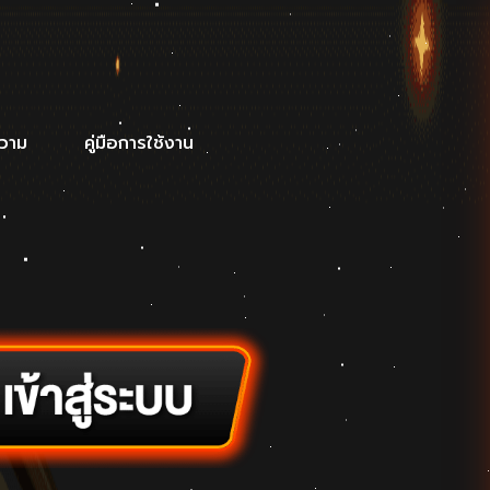
วาม
คู่มือการใช้งาน