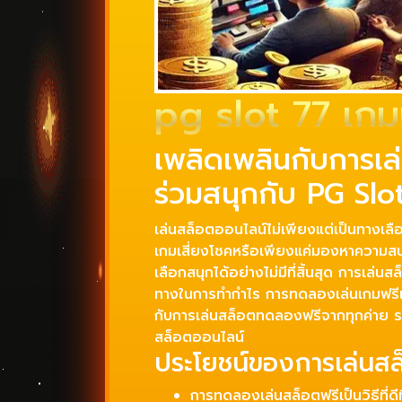
pg slot 77 เกมห
เพลิดเพลินกับการเล
ร่วมสนุกกับ PG Slot 
เล่นสล็อตออนไลน์ไม่เพียงแต่เป็นทางเลื
เกมเสี่ยงโชคหรือเพียงแค่มองหาความสน
เลือกสนุกได้อย่างไม่มีที่สิ้นสุด การเล่
ทางในการทำกำไร การทดลองเล่นเกมฟรีเป็
กับการเล่นสล็อตทดลองฟรีจากทุกค่าย 
สล็อตออนไลน์
ประโยชน์ของการเล่นส
การทดลองเล่นสล็อตฟรีเป็นวิธีที่ดี