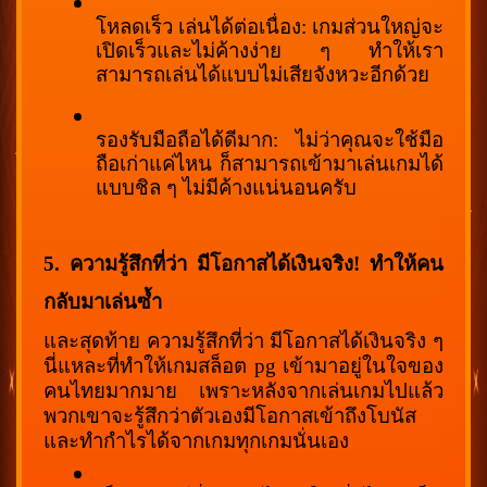
โหลดเร็ว เล่นได้ต่อเนื่อง: เกมส่วนใหญ่จะ
เปิดเร็วและไม่ค้างง่าย ๆ ทำให้เรา
สามารถเล่นได้แบบไม่เสียจังหวะอีกด้วย
รองรับมือถือได้ดีมาก: ไม่ว่าคุณจะใช้มือ
ถือเก่าแค่ไหน ก็สามารถเข้ามาเล่นเกมได้
แบบชิล ๆ ไม่มีค้างแน่นอนครับ
5. ความรู้สึกที่ว่า มีโอกาสได้เงินจริง! ทำให้คน
กลับมาเล่นซ้ำ
และสุดท้าย ความรู้สึกที่ว่า มีโอกาสได้เงินจริง ๆ 
นี่แหละที่ทำให้เกมสล็อต pg เข้ามาอยู่ในใจของ
คนไทยมากมาย เพราะหลังจากเล่นเกมไปแล้ว 
พวกเขาจะรู้สึกว่าตัวเองมีโอกาสเข้าถึงโบนัส
และทำกำไรได้จากเกมทุกเกมนั่นเอง