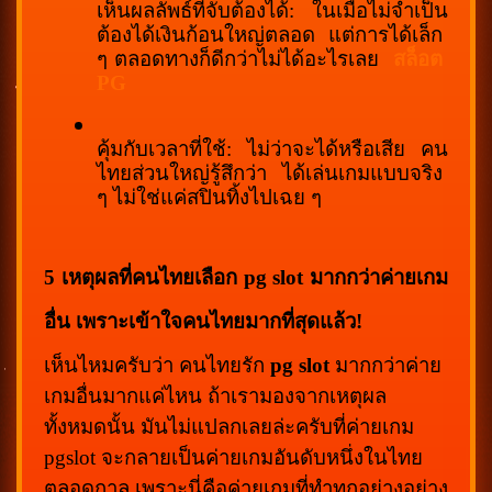
เห็นผลลัพธ์ที่จับต้องได้: ในเมื่อไม่จำเป็น
ต้องได้เงินก้อนใหญ่ตลอด แต่การได้เล็ก 
ๆ ตลอดทางก็ดีกว่าไม่ได้อะไรเลย 
สล็อต 
PG
คุ้มกับเวลาที่ใช้: ไม่ว่าจะได้หรือเสีย คน
ไทยส่วนใหญ่รู้สึกว่า ได้เล่นเกมแบบจริง 
ๆ ไม่ใช่แค่สปินทิ้งไปเฉย ๆ
5 เหตุผลที่คนไทยเลือก pg slot มากกว่าค่ายเกม
อื่น เพราะเข้าใจคนไทยมากที่สุดแล้ว!
เห็นไหมครับว่า คนไทยรัก 
pg slot 
มากกว่าค่าย
เกมอื่นมากแค่ไหน ถ้าเรามองจากเหตุผล
ทั้งหมดนั้น มันไม่แปลกเลยล่ะครับที่ค่ายเกม 
pgslot จะกลายเป็นค่ายเกมอันดับหนึ่งในไทย
ตลอดกาล เพราะนี่คือค่ายเกมที่ทำทุกอย่างอย่าง