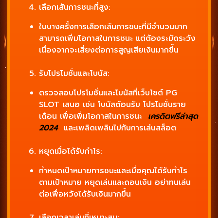
เลือกเส้นการชนะที่สูง:
ในบางครั้งการเลือกเส้นการชนะที่มีจำนวนมาก
สามารถเพิ่มโอกาสในการชนะ แต่ต้องระมัดระวัง
เนื่องจากจะเสี่ยงต่อการสูญเสียเงินมากขึ้น
รับโปรโมชั่นและโบนัส:
ตรวจสอบโปรโมชั่นและโบนัสที่เว็บไซต์ PG
SLOT เสนอ เช่น โบนัสต้อนรับ โปรโมชั่นราย
เดือน เพื่อเพิ่มโอกาสในการชนะ
เครดิตฟรีล่าสุด
2024
และเพลิดเพลินไปกับการเล่นสล็อต
หยุดเมื่อได้รับกำไร:
กำหนดเป้าหมายการชนะและเมื่อคุณได้รับกำไร
ตามเป้าหมาย หยุดเล่นและถอนเงิน อย่าทนเล่น
ต่อเพื่อหวังได้รับเงินมากขึ้น
เลือกเวลาเล่นที่เหมาะสม: