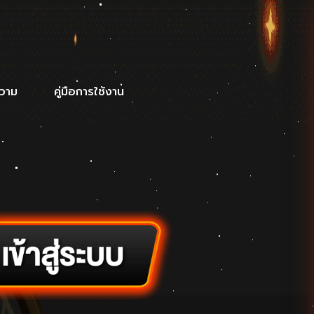
วาม
คู่มือการใช้งาน