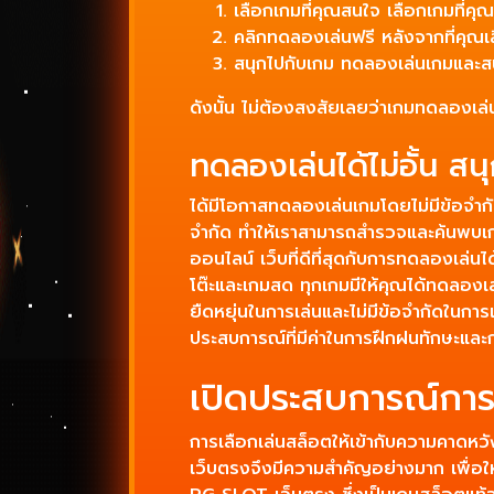
เลือกเกมที่คุณสนใจ เลือกเกมที่ค
คลิกทดลองเล่นฟรี หลังจากที่คุณเล
สนุกไปกับเกม ทดลองเล่นเกมและสนุ
ดังนั้น ไม่ต้องสงสัยเลยว่าเกมทดลองเล่นฟ
ทดลองเล่นได้ไม่อั้น สน
ได้มีโอกาสทดลองเล่นเกมโดยไม่มีข้อจำกัดเ
จำกัด ทำให้เราสามารถสำรวจและค้นพบเกมที
ออนไลน์ เว็บที่ดีที่สุดกับการทดลองเล่น
โต๊ะและเกมสด ทุกเกมมีให้คุณได้ทดลองเ
ยืดหยุ่นในการเล่นและไม่มีข้อจำกัดในการเ
ประสบการณ์ที่มีค่าในการฝึกฝนทักษะและก
เปิดประสบการณ์การเ
การเลือกเล่นสล็อตให้เข้ากับความคาดหวังข
เว็บตรงจึงมีความสำคัญอย่างมาก เพื่อให