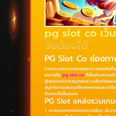
pg slot co เว็
จับต้องได้
PG Slot Co ช่องทาง
จากความสะดวกสบายและความบันเทิงที่มาพร้อ
พลาดคือ
pg slot co
ที่เป็นช่องทางเข้
สู่โลกของความสนุกและความตื่นเต้นของเก
สนุกกับการเล่นเกมที่หลากหลายและน่าตื่นเ
รับเกมเว็บนี้แน่นอน
PG Slot แหล่งรวมเกม
1. ความหลากหลายของเกมสล็อต นับว่าเป็น