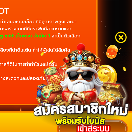
LOT
ี่นำเสนอเกมสล็อตที่มีคุณภาพสูงและมา
การสร้างเกมที่มีกราฟิกที่สวยงามและ
g slot เว็บตรง อันดับ 1
จะเป็นตัวเลือก
น่าตื่นเต้น ทำให้ผู้เล่นได้สัมผัส
สที่ดีในการทำกำไรและได้รับ
ได้อย่างสะดวกและปลอดภัยตลอดเวลา