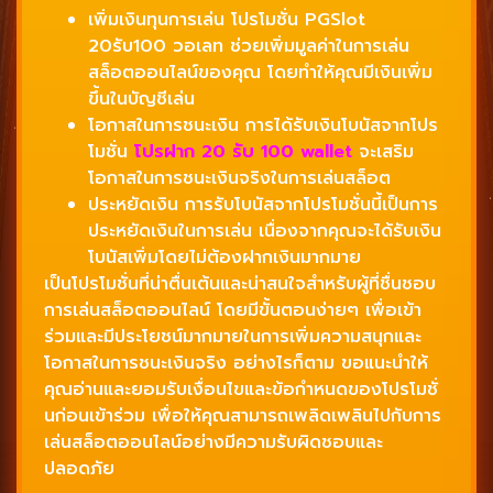
เพิ่มเงินทุนการเล่น โปรโมชั่น PGSlot
20รับ100 วอเลท ช่วยเพิ่มมูลค่าในการเล่น
สล็อตออนไลน์ของคุณ โดยทำให้คุณมีเงินเพิ่ม
ขึ้นในบัญชีเล่น
โอกาสในการชนะเงิน การได้รับเงินโบนัสจากโปร
โมชั่น
โปรฝาก 20 รับ 100 wallet
จะเสริม
โอกาสในการชนะเงินจริงในการเล่นสล็อต
ประหยัดเงิน การรับโบนัสจากโปรโมชั่นนี้เป็นการ
ประหยัดเงินในการเล่น เนื่องจากคุณจะได้รับเงิน
โบนัสเพิ่มโดยไม่ต้องฝากเงินมากมาย
เป็นโปรโมชั่นที่น่าตื่นเต้นและน่าสนใจสำหรับผู้ที่ชื่นชอบ
การเล่นสล็อตออนไลน์ โดยมีขั้นตอนง่ายๆ เพื่อเข้า
ร่วมและมีประโยชน์มากมายในการเพิ่มความสนุกและ
โอกาสในการชนะเงินจริง อย่างไรก็ตาม ขอแนะนำให้
คุณอ่านและยอมรับเงื่อนไขและข้อกำหนดของโปรโมชั่
นก่อนเข้าร่วม เพื่อให้คุณสามารถเพลิดเพลินไปกับการ
เล่นสล็อตออนไลน์อย่างมีความรับผิดชอบและ
ปลอดภัย