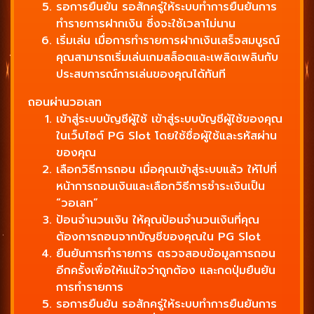
รอการยืนยัน รอสักครู่ให้ระบบทำการยืนยันการ
ทำรายการฝากเงิน ซึ่งจะใช้เวลาไม่นาน
เริ่มเล่น เมื่อการทำรายการฝากเงินเสร็จสมบูรณ์
คุณสามารถเริ่มเล่นเกมสล็อตและเพลิดเพลินกับ
ประสบการณ์การเล่นของคุณได้ทันที
ถอนผ่านวอเลท
เข้าสู่ระบบบัญชีผู้ใช้ เข้าสู่ระบบบัญชีผู้ใช้ของคุณ
ในเว็บไซต์ PG Slot โดยใช้ชื่อผู้ใช้และรหัสผ่าน
ของคุณ
เลือกวิธีการถอน เมื่อคุณเข้าสู่ระบบแล้ว ให้ไปที่
หน้าการถอนเงินและเลือกวิธีการชำระเงินเป็น
“วอเลท”
ป้อนจำนวนเงิน ให้คุณป้อนจำนวนเงินที่คุณ
ต้องการถอนจากบัญชีของคุณใน PG Slot
ยืนยันการทำรายการ ตรวจสอบข้อมูลการถอน
อีกครั้งเพื่อให้แน่ใจว่าถูกต้อง และกดปุ่มยืนยัน
การทำรายการ
รอการยืนยัน รอสักครู่ให้ระบบทำการยืนยันการ