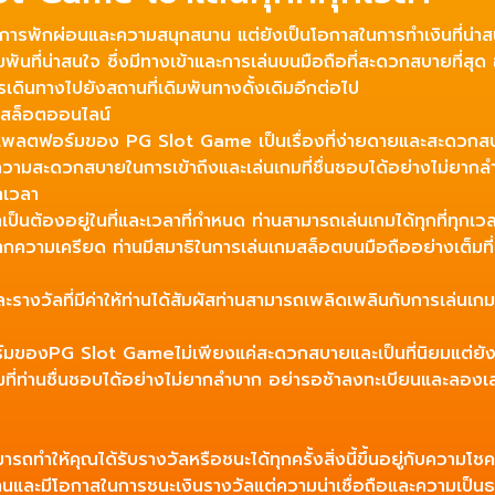
การพักผ่อนและความสนุกสนาน แต่ยังเป็นโอกาสในการทำเงินที่น่าสนใ
นที่น่าสนใจ ซึ่งมีทางเข้าและการเล่นบนมือถือที่สะดวกสบายที่สุด อ
เดินทางไปยังสถานที่เดิมพันทางดั้งเดิมอีกต่อไป
มสล็อตออนไลน์
แพลตฟอร์มของ PG Slot Game เป็นเรื่องที่ง่ายดายและสะดวกสบาย
้ความสะดวกสบายในการเข้าถึงและเล่นเกมที่ชื่นชอบได้อย่างไม่ยาก
กเวลา
ป็นต้องอยู่ในที่และเวลาที่กำหนด ท่านสามารถเล่นเกมได้ทุกที่ทุกเว
ความเครียด ท่านมีสมาธิในการเล่นเกมสล็อตบนมือถืออย่างเต็มที่
างวัลที่มีค่าให้ท่านได้สัมผัสท่านสามารถเพลิดเพลินกับการเล่นเกมแ
ของPG Slot Gameไม่เพียงแค่สะดวกสบายและเป็นที่นิยมแต่ยังเป
ที่ท่านชื่นชอบได้อย่างไม่ยากลำบาก อย่ารอช้าลงทะเบียนและลองเ
รถทำให้คุณได้รับรางวัลหรือชนะได้ทุกครั้งสิ่งนี้ขึ้นอยู่กับคว
นและมีโอกาสในการชนะเงินรางวัลแต่ความน่าเชื่อถือและความเป็