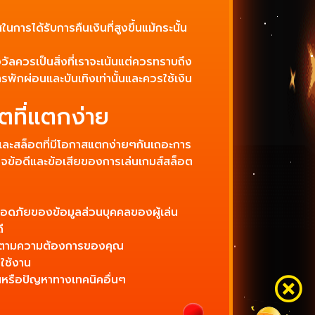
การได้รับการคืนเงินที่สูงขึ้นแม้กระนั้น
ควรเป็นสิ่งที่เราจะเน้นแต่ควรทราบถึง
พักผ่อนและบันเทิงเท่านั้นและควรใช้เงิน
ตที่แตกง่าย
ดีและสล็อตที่มีโอกาสแตกง่ายๆกันเถอะการ
วจข้อดีและข้อเสียของการเล่นเกมส์สล็อต
อดภัยของข้อมูลส่วนบุคคลของผู้เล่น
ี
นไปตามความต้องการของคุณ
ใช้งาน
ินหรือปัญหาทางเทคนิคอื่นๆ