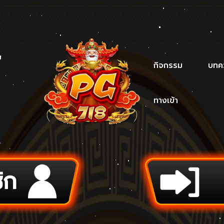
บ
กิจกรรม
บทค
ทางเข้า