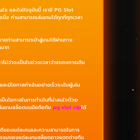
จ และในปัจจุบันนี้ เรามี PG Slot
นึ่ง ท่านสามารถเล่นเกมได้ทุกที่ทุกเวลา
ท่านสามารถเข้าสู่เกมได้ผ่านทาง
ลำบาก
ลาไม่ว่าจะเป็นในช่วงเวลาว่างของการเดิน
ละมีโอกาสทำเงินอย่างเร็วระดับผู้เล่น
็นโอกาสในการทำเงินที่น่าสนใจด้วย
ล่นเกมสล็อตบนมือถือกับ
pg slot vip
ได้
ามโชคดีของแต่ละคนและความสามารถในการ
นธรรมของแต่ละเกมสล็อตอาจแตกต่างกัน