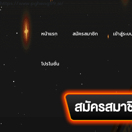
https://www.pgheng99.ai/
หน้าแรก
สมัครสมาชิก
เข้าสู่ระบ
โปรโมชั่น