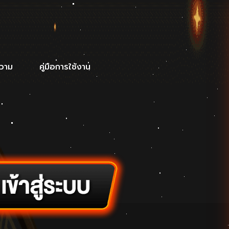
วาม
คู่มือการใช้งาน