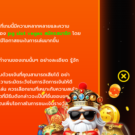
ันที่เกมนี้มีความหลากหลายและความ
ต้อง
pg slot vegas สมัครสมาชิก
โดย
มีโอกาสชนะในการเล่นมากขึ้น
งานของเกมนั้นๆ อย่างละเอียด รู้จัก
้วยเงินที่คุณสามารถเสียได้ อย่า
วามระมัดระวังในการจัดการเงินให้ดี
ล่น ควรเลือกเกมที่เหมาะกับความสนใจ
มีธีมดังกล่าวจะเป็นที่ชื่นชอบของคุณ
คุณเพิ่มโอกาสในการชนะเงินรางวัล ควร