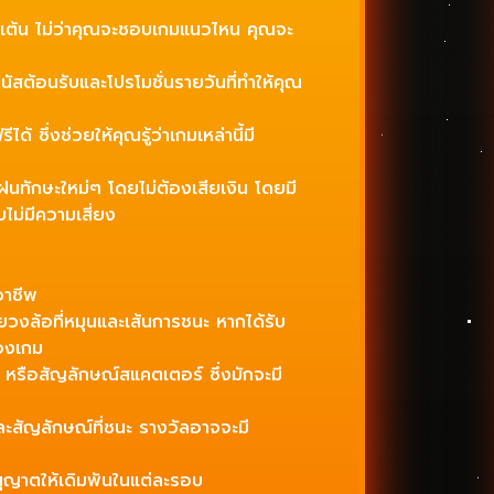
นเต้น ไม่ว่าคุณจะชอบเกมแนวไหน คุณจะ
โบนัสต้อนรับและโปรโมชั่นรายวันที่ทำให้คุณ
ึ่งช่วยให้คุณรู้ว่าเกมเหล่านี้มี
ฝนทักษะใหม่ๆ โดยไม่ต้องเสียเงิน โดยมี
บไม่มีความเสี่ยง
อาชีพ
ยวงล้อที่หมุนและเส้นการชนะ หากได้รับ
ของเกม
หรือสัญลักษณ์สแคตเตอร์ ซึ่งมักจะมี
ละสัญลักษณ์ที่ชนะ รางวัลอาจจะมี
่อนุญาตให้เดิมพันในแต่ละรอบ