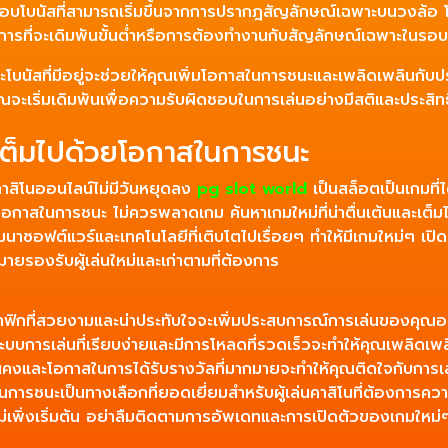
โบนัสที่สามารถเริ่มขึ้นจากการปรากฎสัญลักษณ์เฉพาะบนวงล้อ โบน
งการที่จะเดิมพันขั้นต่ำหรือการต้องทำงานกับสัญลักษณ์เฉพาะในรอบ
ัสที่มีอยู่จะช่วยให้คุณเพิ่มโอกาสในการชนะและเพลิดเพลินกับประ
ณจะเริ่มเดิมพันเพื่อความรับผิดชอบในการเล่นอย่างมีสติและประสิ
ละเต็มไปด้วยโอกาสในการชนะ
าสิโนออนไลน์ไม่มีวันหยุดลง
pg slot world
เป็นสล็อตเป็นเกมที
โอกาสในการชนะ ไม่ควรพลาดเกม ค้นหาเกมใหม่ที่น่าตื่นเต้นและเต็มไป
าซอฟต์แวร์และเทคโนโลยีที่เติบโตไปเรื่อยๆ ทำให้มีเกมใหม่ๆ เปิด
มายรองรับผู้เล่นใหม่และเก่าตามที่ต้องการ
ีกราฟิกที่สวยงามและน่าประทับใจจะเพิ่มประสบการณ์การเล่นของคุณ
ระบบการเล่นที่เรียบง่ายและมีการโหลดที่รวดเร็วจะทำให้คุณเพลิดเ
มั่นคงและโอกาสในการได้รับรางวัลที่มากมายจะทำให้คุณติดใจกับการเล
สในการชนะเป็นทางเลือกที่ยอดเยี่ยมสำหรับผู้เล่นคาสิโนที่ต้องการ
ใหม่เพิ่งเริ่มต้น อย่าลืมติดตามการอัพเดทและการเปิดตัวของเกมใหม