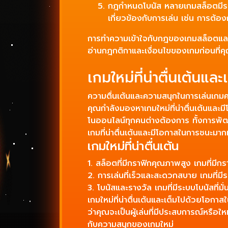
กฎกำหนดโบนัส หลายเกมสล็อตมีรอบ
เกี่ยวข้องกับการเล่น เช่น การต้อ
การทำความเข้าใจกับกฎของเกมสล็อตและโบน
อ่านกฎกติกาและเงื่อนไขของเกมก่อนที่คุ
เกมใหม่ที่น่าตื่นเต้นแ
ความตื่นเต้นและความสนุกในการเล่นเกมค
คุณกำลังมองหาเกมใหม่ที่น่าตื่นเต้นและมี
โนออนไลน์ทุกคนต่างต้องการ ทั้งการพัฒน
เกมที่น่าตื่นเต้นและมีโอกาสในการชนะมาก
เกมใหม่ที่น่าตื่นเต้น
1. สล็อตที่มีกราฟิกคุณภาพสูง เกมที่ม
2. การเล่นที่เร็วและสะดวกสบาย เกมที่มี
3. โบนัสและรางวัล เกมที่มีระบบโบนัสที่
เกมใหม่ที่น่าตื่นเต้นและเต็มไปด้วยโอกา
ว่าคุณจะเป็นผู้เล่นที่มีประสบการณ์หรือ
กับความสนุกของเกมใหม่