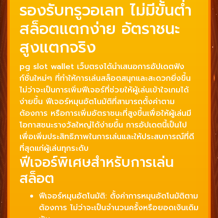
รองรับทรูวอเลท ไม่มีขั้นต่ำ
สล็อตแตกง่าย อัตราชนะ
สูงแตกจริง
pg slot wallet เว็บตรงได้นำเสนอการอัปเดตฟัง
ก์ชั่นใหม่ๆ ที่ทำให้การเล่นสล็อตสนุกและสะดวกยิ่งขึ้น
ไม่ว่าจะเป็นการเพิ่มฟีเจอร์ที่ช่วยให้ผู้เล่นเข้าใจเกมได้
ง่ายขึ้น ฟีเจอร์หมุนอัตโนมัติที่สามารถตั้งค่าตาม
ต้องการ หรือการเพิ่มอัตราชนะที่สูงขึ้นเพื่อให้ผู้เล่นมี
โอกาสชนะรางวัลใหญ่ได้ง่ายขึ้น การอัปเดตนี้เป็นไป
เพื่อเพิ่มประสิทธิภาพในการเล่นและให้ประสบการณ์ที่ดี
ที่สุดแก่ผู้เล่นทุกระดับ
ฟีเจอร์พิเศษสำหรับการเล่น
สล็อต
ฟีเจอร์หมุนอัตโนมัติ: ตั้งค่าการหมุนอัตโนมัติตาม
ต้องการ ไม่ว่าจะเป็นจำนวนครั้งหรือยอดเงินเดิม