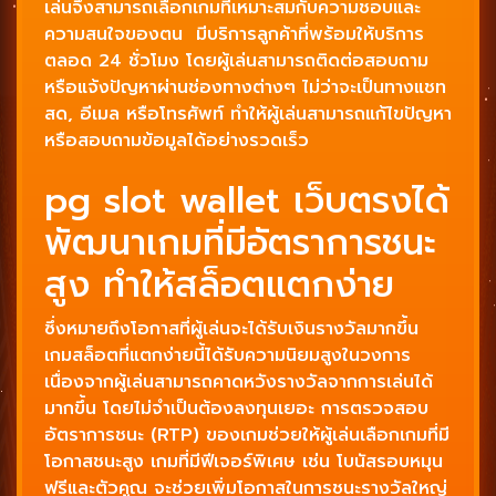
เล่นจึงสามารถเลือกเกมที่เหมาะสมกับความชอบและ
ความสนใจของตน มีบริการลูกค้าที่พร้อมให้บริการ
ตลอด 24 ชั่วโมง โดยผู้เล่นสามารถติดต่อสอบถาม
หรือแจ้งปัญหาผ่านช่องทางต่างๆ ไม่ว่าจะเป็นทางแชท
สด, อีเมล หรือโทรศัพท์ ทำให้ผู้เล่นสามารถแก้ไขปัญหา
หรือสอบถามข้อมูลได้อย่างรวดเร็ว
pg slot wallet เว็บตรงได้
พัฒนาเกมที่มีอัตราการชนะ
สูง ทำให้สล็อตแตกง่าย
ซึ่งหมายถึงโอกาสที่ผู้เล่นจะได้รับเงินรางวัลมากขึ้น
เกมสล็อตที่แตกง่ายนี้ได้รับความนิยมสูงในวงการ
เนื่องจากผู้เล่นสามารถคาดหวังรางวัลจากการเล่นได้
มากขึ้น โดยไม่จำเป็นต้องลงทุนเยอะ การตรวจสอบ
อัตราการชนะ (RTP) ของเกมช่วยให้ผู้เล่นเลือกเกมที่มี
โอกาสชนะสูง เกมที่มีฟีเจอร์พิเศษ เช่น โบนัสรอบหมุน
ฟรีและตัวคูณ จะช่วยเพิ่มโอกาสในการชนะรางวัลใหญ่