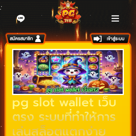
https://www.pgheng99.ai/
pg slot wallet เว็บ
ตรง ระบบที่ทำให้การ
เล่นสล็อตแตกง่าย