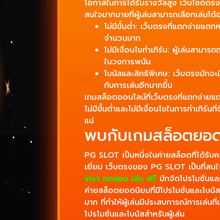
โอกาสในการได้รับรางวัลสูง เว็บไซต์ตรงไ
สนใจมากมายที่ผู้เล่นสามารถเลือกเล่นได้
ไม่มีขั้นต่ำ: เว็บตรงที่แตกง่ายแตก
จำนวนมาก
ไม่มีเงื่อนไขทำเทิร์น: ผู้เล่นสามา
ในวงการพนัน
โบนัสและสิทธิพิเศษ: เว็บตรงมักจะม
กับการเล่นอีกมากขึ้น
เกมสล็อตออนไลน์ที่เว็บตรงที่แตกง่ายแ
ไม่มีขั้นต่ำและไม่มีเงื่อนไขในการทำเทิร์
แน่
พบกับเกมสล็อตยอด
PG SLOT เป็นหนึ่งในค่ายสล็อตที่ได้ร
เยี่ยม เว็บตรงของ PG SLOT เป็นที่สนใจ
slot ทดลอง เล่น ฟรี
มักจัดโปรโมชั่นและโ
ค่ายสล็อตยอดนิยมที่มีโปรโมชั่นและโบน
มาก ที่ทำให้ผู้เล่นมีประสบการณ์การเล่นที่
โปรโมชั่นและโบนัสสำหรับผู้เล่น