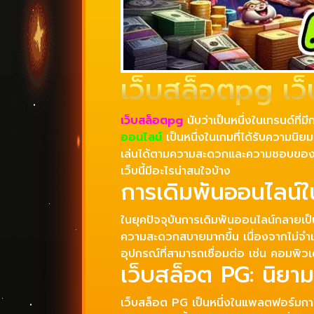
เว็บสล็อตpg เว็บ
เว็บสล็อตpg
นับว่าเป็นหนึ่งในเทรนด์ที
ออนไลน์
เป็นหนึ่งในเกมที่ได้รับความนิ
เล่นได้ตามความสะดวกและความชอบของตนเอ
เว็บนี้มีอะไรน่าสนใจบ้าง
การเดิมพันออนไลน์ในยุ
ในยุคปัจจุบันการเดิมพันออนไลน์กลายเป็นส
ความสะดวกสบายมากขึ้น เนื่องจากไม่จำเป็
อุปกรณ์ที่สามารถเชื่อมต่อ เช่น คอมพิวเ
เว็บสล็อต PG: นิยา
เว็บสล็อต PG เป็นหนึ่งในแพลตฟอร์มการ