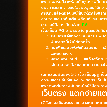
แพลตฟอร์มนี้มาพร้อมกับคุณภาพที่ยอดเ
ต้องการและความสนใจของผู้เล่นที่มีค
ค่ายเกมสล็อตออนไลน์ที่เปิดตัวครั้งแร
สวยงามและน่าตื่นเต้น พร้อมกับระบบการ
คุณสมบัติของเว็บสล็อต
PG
เว็บสล็อต PG มาพร้อมกับคุณสมบัติที่น่
ระบบการเล่นที่คงที่และเสถียร – เ
พันอย่างมั่นใจได้ทุกครั้ง
กราฟิกและเอฟเฟคที่สวยงาม – เว็
และสนุกสนาน
หลากหลายเกมส์ – บนเว็บสล็อต P
เล่นสามารถเลือกเล่นตามความสนใ
ในการเดิมพันออนไลน์ เว็บสล็อตpg เป็น
ถึงระบบการเล่นที่มั่นคงและเสถียร เว็บนี้ม
แพลตฟอร์มการพนันออนไลน์ที่มีคุณภาพแล
เว็บตรง แตกง่ายแตกหน
เข้าใจเกมสล็อตตรงและความหลากหลายเก