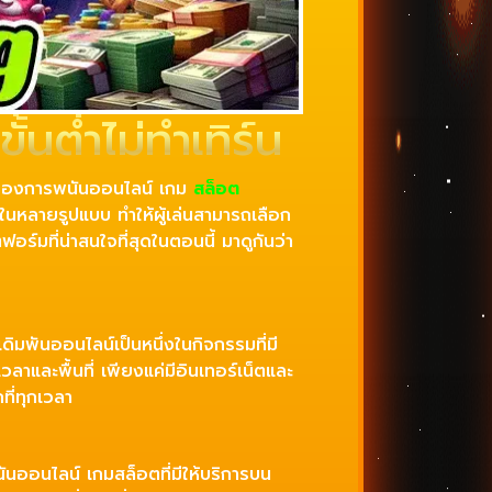
้นต่ำไม่ทำเทิร์น
ื่องของการพนันออนไลน์ เกม
สล็อต
ตในหลายรูปแบบ ทำให้ผู้เล่นสามารถเลือก
มที่น่าสนใจที่สุดในตอนนี้ มาดูกันว่า
เดิมพันออนไลน์เป็นหนึ่งในกิจกรรมที่มี
ลาและพื้นที่ เพียงแค่มีอินเทอร์เน็ตและ
ที่ทุกเวลา
นออนไลน์ เกมสล็อตที่มีให้บริการบน