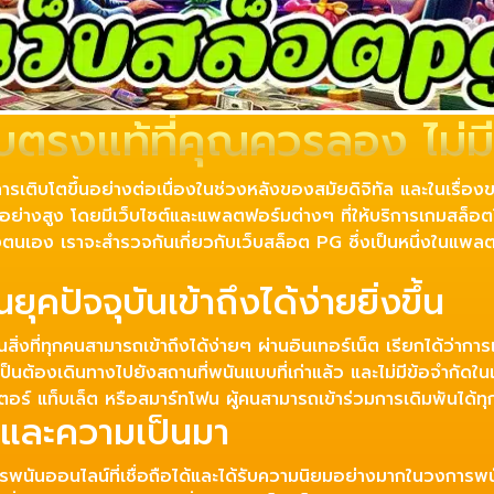
ตรงแท้ที่คุณควรลอง ไม่มีขั
่มีการเติบโตขึ้นอย่างต่อเนื่องในช่วงหลังของสมัยดิจิทัล และในเร
ยมอย่างสูง โดยมีเว็บไซต์และแพลตฟอร์มต่างๆ ที่ให้บริการเกมสล็อ
ง เราจะสำรวจกันเกี่ยวกับเว็บสล็อต PG ซึ่งเป็นหนึ่งในแพลตฟอร์
คปัจจุบันเข้าถึงได้ง่ายยิ่งขึ้น
ิ่งที่ทุกคนสามารถเข้าถึงได้ง่ายๆ ผ่านอินเทอร์เน็ต เรียกได้ว่าการ
นต้องเดินทางไปยังสถานที่พนันแบบที่เก่าแล้ว และไม่มีข้อจำกัดในเว
ตอร์ แท็บเล็ต หรือสมาร์ทโฟน ผู้คนสามารถเข้าร่วมการเดิมพันได้ทุก
มและความเป็นมา
พนันออนไลน์ที่เชื่อถือได้และได้รับความนิยมอย่างมากในวงการพนั