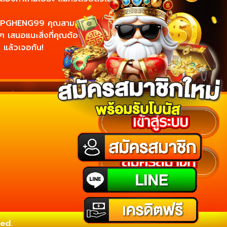
PGHENG99
คุณสามารถกดติดตาม
 เสนอแนะสิ่งที่คุณต้องการ หรือเรื่อง
บ แล้วเจอกัน
!
ed.