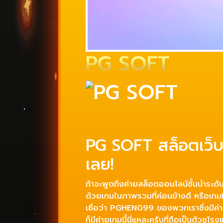
PG SOFT
PG SOFT
สล็อตเว็บ
เลย!
ถ้าจะพูดถึงค่ายสล็อตออนไลน์ชั้นนำระด
ด้วยเกมในภาพรวมที่ค่อนข้างดี หรือเกมท
เชื่อว่า
PGHENG99
ของพวกเราซึ่งมีค่
ก็มีค่ายเกมนี้นี่แหละครับที่ถือเป็นตัว