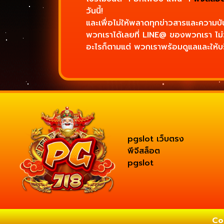
วันนี้!
และ
เพื่อไม่ให้พลาดทุกข่าวสารและควา
พวกเราได้เลยที่
LINE@
ของพวกเรา ไม่ว
อะไรก็ตามแต่ พวกเราพร้อมดูแลและให
pgslot เว็บตรง
พีจีสล็อต
pgslot
Co