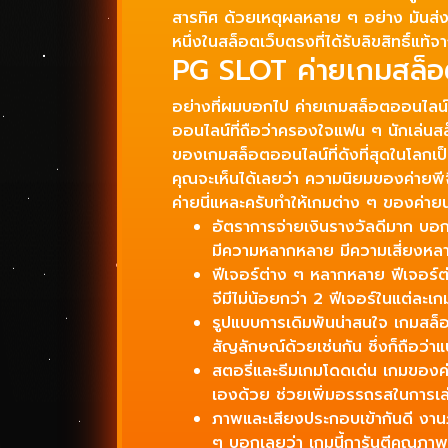
สารทิศ ด้วยเหตุผลหลาย ๆ อย่าง มันส่งผ
หนึ่งในสล็อตเว็บตรงที่ได้รับลิขสิทธิ์แท้
PG SLOT ค่ายเกมสล็อตอ
อย่างที่ผมบอกไป ค่ายเกมสล็อตออนไลน์
ออนไลน์ที่ถือว่าครองใจแฟน ๆ นักเล่นสล
ของเกมสล็อตออนไลน์ที่ดังที่สุดในโลกเป
คุณจะเห็นได้เลยว่า ความนิยมของค่ายพีจ
ค่ายนี่แหละครับทำให้เกมต่าง ๆ ของค่าย
อัตราการจ่ายเงินรางวัลดีมาก
บอกเ
มีความหลากหลาย มีความเสี่ยงหลา
ฟีเจอร์ต่าง ๆ หลากหลาย
ฟีเจอร์ต
จีมีไม่น้อยกว่า 2 ฟีเจอร์ในแต่ละ
รูปแบบการเดิมพันน่าสนใจ
เกมสล็อต
สัญลักษณ์ด้วยเช่นกัน ซึ่งก็ถือว่
สตอรี่และธีมเกมโดดเด่น
เกมของค่า
เองด้วย ช่วยเพิ่มอรรถรสในการเล่
ภาพและเสียงประกอบเข้ากันดี
งานภ
ๆ บอกเลยว่า เกมนี้การันตีคุณภา