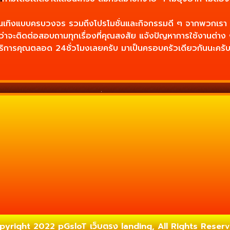
มบันเทิงแบบครบวงจร รวมถึงโปรโมชั่นและกิจกรรมดี ๆ จากพวกเรา
่าจะติดต่อสอบถามทุกเรื่องที่คุณสงสัย
แจ้งปัญหาการใช้งานต่าง ๆ
้บริการคุณตลอด
24
ชั่วโมงเลยครับ มาเป็นครอบครัวเดียวกันนะครั
pyright 2022 pGsloT เว็บตรง landing, All Rights Reserv