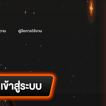
วาม
คู่มือการใช้งาน