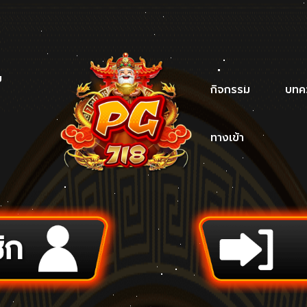
บ
กิจกรรม
บทค
ทางเข้า