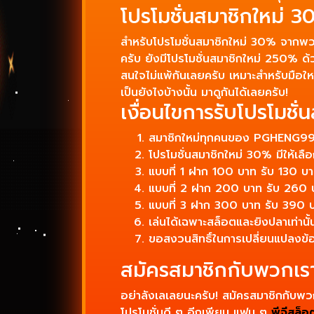
โปรโมชั่นสมาชิกใหม่ 3
สำหรับโปรโมชั่นสมาชิกใหม่ 30% จากพว
ครับ ยังมีโปรโมชั่นสมาชิกใหม่ 250% ด้
สนใจไม่แพ้กันเลยครับ เหมาะสำหรับมือใ
เป็นยังไงบ้างนั้น มาดูกันได้เลยครับ!
เงื่อนไขการรับโปรโมช
สมาชิกใหม่ทุกคนของ
PGHENG9
โปรโมชั่นสมาชิกใหม่ 30% มีให้เลื
แบบที่ 1 ฝาก 100 บาท รับ 130 บา
แบบที่ 2 ฝาก 200 บาท รับ 260 บ
แบบที่ 3 ฝาก 300 บาท รับ 390 บา
เล่นได้เฉพาะสล็อตและยิงปลาเท่านั้
ขอสงวนสิทธิ์ในการเปลี่ยนแปลงข้อ
สมัครสมาชิกกับพวกเราพ
อย่าลังเลเลยนะครับ! สมัครสมาชิกกับพวก
โปรโมชั่นดี ๆ อีกเพียบ แฟน ๆ
พีจีสล็อ