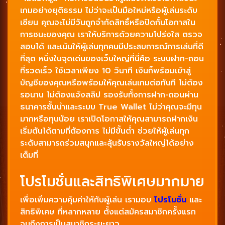
เกมอย่างยุติธรรม ไม่ว่าจะเป็นมือใหม่หรือผู้เล่นระดับ
เซียน คุณจะไม่มีวันถูกจำกัดสิทธิ์หรือปิดกั้นโอกาสใน
การชนะของคุณ เราให้บริการด้วยความโปร่งใส ตรวจ
สอบได้ และเน้นให้ผู้เล่นทุกคนมีประสบการณ์การเล่นที่ดี
ที่สุด หนึ่งในจุดเด่นของเว็บใหญ่ที่นี่คือ ระบบฝาก-ถอน
ที่รวดเร็ว ใช้เวลาเพียง 10 วินาที เงินก็พร้อมเข้าสู่
บัญชีของคุณหรือพร้อมให้คุณเล่นเกมต่อทันที ไม่ต้อง
รอนาน ไม่ต้องแจ้งสลิป รองรับทั้งการฝาก-ถอนผ่าน
ธนาคารชั้นนำและระบบ True Wallet ไม่ว่าคุณจะมีทุน
มากหรือทุนน้อย เราเปิดโอกาสให้คุณสามารถฝากเงิน
เริ่มต้นได้ตามที่ต้องการ ไม่มีขั้นต่ำ ช่วยให้ผู้เล่นทุก
ระดับสามารถร่วมสนุกและลุ้นรับรางวัลใหญ่ได้อย่าง
เต็มที่
โปรโมชั่นและสิทธิพิเศษมากมาย
เพื่อเพิ่มความคุ้มค่าให้กับผู้เล่น เรามอบ
โปรโมชั่น
และ
สิทธิพิเศษ ที่หลากหลาย ตั้งแต่สมัครสมาชิกครั้งแรก
จนถึงการเป็นสมาชิกระยะยาว