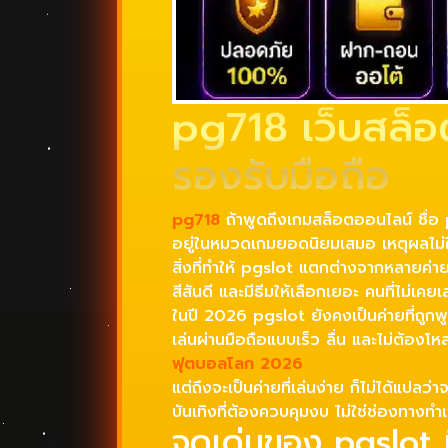
pg718 เว็บสล็
รองรับมือถือ
pg718
ถ้าพูดถึงเกมสล็อตออนไลน์ ชื่อ pg
อยู่ในหมวดเกมยอดนิยมเสมอ เหตุผลไม่ใช
สิ่งที่ทำให้ pgslot แตกต่างจากหลายค่ายค
สีสันดี และมีธีมให้เลือกเยอะ คนที่ไม่เคย
ในปี 2026 pgslot ยังคงเป็นค่ายที่ถู
เล่นผ่านมือถือแบบเร็ว ลื่น และไม่ต้อ
ฟุตบอลโลก 2026
แต่ถึงจะเป็นค่ายที่เล่นง่าย ก็ไม่ได้แปลว
บันเทิงที่ต้องควบคุมงบ ไม่ใช่ช่องทางทำเ
จุดเด่นของ pgslot ที