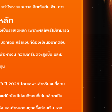
ายกำไรหายและอาจเสียเงินต้นเพิ่ม การ
หลัก
องเป็นรายได้หลัก เพราะผลลัพธ์ไม่สามารถ
เก็บฉุกเฉิน หรือเงินที่ต้องใช้ในอนาคตอัน
ื่อหาเงิน ความเครียดจะสูงขึ้น และมี
ทุน
นในปี 2026 โดยเฉพาะสำหรับคนที่ชอบ
แต่มือใหม่ไปจนถึงคนที่เล่นสล็อตเป็น
ริง และกำหนดงบทุกครั้งก่อนเริ่ม หาก