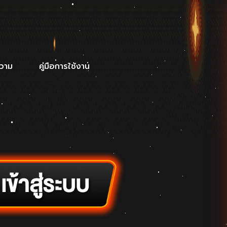
วาม
คู่มือการใช้งาน