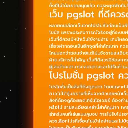
ทั้งที่ไม่ได้อยากสนุกแล้ว ควรหยุดพักทันท
เว็บ pgslot ที่ดีควร
หลายคนเลือกเว็บจากโปรโมชั่นก่อนเป็นอัน
โบนัส เพราะประสบการณ์จริงอยู่ที่ระบ
เว็บที่ดีควรมีหน้าเว็บใช้งานง่าย เกมโหล
เรื่องฝากถอนเป็นอีกจุดที่สำคัญมาก ควรเ
ไหนบอกว่าถอนง่ายแต่ไม่แจ้งรายละเอียด
ฝ่ายบริการก็สำคัญ เว็บที่ดีควรมีช่องทาง
ผู้เล่นต้องสามารถสอบถามและได้รับคำตอ
โปรโมชั่น pgslot ค
โปรโมชั่นเป็นสิ่งที่ดึงดูดมาก โดยเฉพา
อาจไม่ได้คุ้มอย่างที่เห็นจากตัวเลขหน้าเว็
สิ่งที่ต้องดูคือยอดเทิร์นโอเวอร์ ต้องทำ
หรือไม่ รายละเอียดเหล่านี้สำคัญมาก เ
สำหรับคนที่เล่นแบบคุมงบ การไม่รับโปรอ
ควรเลือกโปรที่เงื่อนไขเข้าใจง่ายและไม่บั
โปรควรเป็นตัวช่วยเพิ่มความคุ้มค่า ไม่ใช่