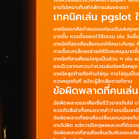
อาจไม่เหมาะกับสไตล์การเล่นของเรา
เทคนิคเล่น pgslot ให
เทคนิคแรกคือกำหนดงบก่อนเริ่มเล่นทุกครั้
มากขึ้น ควรตั้งยอดไว้ชัดเจน เช่น วันนี้เล่
เทคนิคที่สองคือเลือกเบทให้เหมาะกับทุน 
การตั้งเบทเล็กลงช่วยให้มีรอบหมุนมากข
เทคนิคที่สามคือแบ่งทุนเป็นส่วน ๆ เช่น แบ่ง
และมีเวลาทบทวนว่าควรเล่นต่อหรือหยุด
เทคนิคสุดท้ายคือห้ามไล่ทุน การไล่ทุนเป็
ควรหยุดทันที แม้จะรู้สึกเสียดายก็ตาม
ข้อผิดพลาดที่คนเล่น
ข้อผิดพลาดแรกคือเชื่อรีวิวมากเกินไป บา
ควรตัดสินใจทั้งหมดจากคำว่าเกมนี้แตกดีห
ข้อผิดพลาดที่สองคือเปลี่ยนเกมบ่อยเกินไ
เกมไม่ผิด แต่ควรมีเหตุผลและงบที่ชัดเจน 
ข้อผิดพลาดที่สามคือเพิ่มเดิมพันตอนเสียต