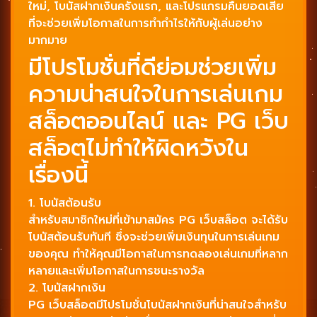
ใหม่, โบนัสฝากเงินครั้งแรก, และโปรแกรมคืนยอดเสีย
ที่จะช่วยเพิ่มโอกาสในการทำกำไรให้กับผู้เล่นอย่าง
มากมาย
มีโปรโมชั่นที่ดีย่อมช่วยเพิ่ม
ความน่าสนใจในการเล่นเกม
สล็อตออนไลน์ และ PG เว็บ
สล็อตไม่ทำให้ผิดหวังใน
เรื่องนี้
1. โบนัสต้อนรับ
สำหรับสมาชิกใหม่ที่เข้ามาสมัคร PG เว็บสล็อต จะได้รับ
โบนัสต้อนรับทันที ซึ่งจะช่วยเพิ่มเงินทุนในการเล่นเกม
ของคุณ ทำให้คุณมีโอกาสในการทดลองเล่นเกมที่หลาก
หลายและเพิ่มโอกาสในการชนะรางวัล
2. โบนัสฝากเงิน
PG เว็บสล็อตมีโปรโมชั่นโบนัสฝากเงินที่น่าสนใจสำหรับ