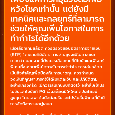
หวังโชคเท่านั้น แต่ยังมี
เทคนิคและกลยุทธ์ที่สามารถ
ช่วยให้คุณเพิ่มโอกาสในการ
ทำกำไรได้อีกด้วย
เมื่อเลือกเกมสล็อต ควรตรวจสอบอัตราการจ่ายเงิน
(RTP) โดยเกมที่มีอัตราการจ่ายสูงจะมีโอกาสชนะ
มากกว่า นอกจากนี้ยังควรเลือกเกมที่มีโบนัสและฟีเจอร์
พิเศษที่จะช่วยเพิ่มโอกาสในการทำกำไร การเล่นสล็อต
เป็นสิ่งสำคัญเพื่อป้องกันการขาดทุน ควรกำหนด
วงเงินที่คุณสามารถใช้ได้ในแต่ละวัน และปฏิบัติตาม
อย่างเคร่งครัด ไม่ควรเล่นเกินงบที่ตั้งไว้ อย่าลืมใช้โปร
โมชั่นและโบนัสที่ PG เว็บสล็อตมีให้ให้เกิดประโยชน์
สูงสุด โดยเฉพาะโบนัสต้อนรับและโปรโมชั่นพิเศษที่มักมี
การจัดกิจกรรมอยู่เสมอ