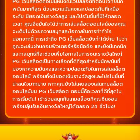
PG เว็บสล็อตถือเป็นหนึ่งในเว็บสล็อตที่ตอบโจทย์นัก
พนันมากที่สุด ด้วยความมั่นคงและปลอดภัยที่เหนือ
ระดับ มียอดเงินรางวัลสูง และโปรโมชั่นที่มีให้ตลอด
เวลา คุณจึงมั่นใจได้ว่าการเล่นสล็อตออนไลน์ของคุณ
จะเต็มไปด้วยความสนุกและโอกาสในการทำกำไร
นอกจากนี้ การเข้าถึง PG เว็บสล็อตยังทำได้ง่าย ไม่ว่า
คุณจะเล่นผ่านคอมพิวเตอร์หรือมือถือ และยังมีเทคนิค
และกลยุทธ์ที่จะช่วยเพิ่มโอกาสในการชนะรางวัลใหญ่
PG เว็บสล็อตเป็นทางเลือกที่ดีที่สุดสำหรับนักพนันที่
มองหาความมั่นคงและความปลอดภัยในการเล่นสล็อต
ออนไลน์ พร้อมทั้งมียอดเงินรางวัลสูงและโปรโมชั่นที่
น่าสนใจมากมาย หากคุณยังไม่เคยลองเล่นเกมสล็อต
ออนไลน์บน PG เว็บสล็อต ตอนนี้คือเวลาที่ดีที่สุดใน
การเริ่มต้น! เข้าร่วมสนุกกับเกมสล็อตที่คุณชื่นชอบ
พร้อมลุ้นรับเงินรางวัลใหญ่ได้ตลอด 24 ชั่วโมง!