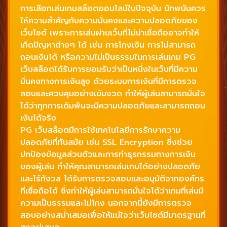
การเลือกเล่นเกมสล็อตออนไลน์ในปัจจุบัน นักพนันควร
ให้ความสำคัญกับความมั่นคงและความปลอดภัยของ
เว็บไซต์ เพราะการเล่นผ่านเว็บที่ไม่น่าเชื่อถืออาจทำให้
เกิดปัญหาต่างๆ ได้ เช่น การโกงเงิน การไม่สามารถ
ถอนเงินได้ หรือความไม่เป็นธรรมในการเล่นเกม PG
เว็บสล็อตได้รับการยอมรับว่าเป็นหนึ่งในเว็บที่มีความ
มั่นคงทางการเงินสูง ด้วยระบบการเงินที่มีการตรวจ
สอบและควบคุมอย่างเข้มงวด ทำให้ผู้เล่นสามารถมั่นใจ
ได้ว่าทุกการเดิมพันจะมีความปลอดภัยและสามารถถอน
เงินได้จริง
PG เว็บสล็อตมีการใช้เทคโนโลยีการรักษาความ
ปลอดภัยที่ทันสมัย เช่น SSL Encryption ซึ่งช่วย
ปกป้องข้อมูลส่วนตัวและการทำธุรกรรมทางการเงิน
ของผู้เล่น ทำให้คุณสามารถเล่นเกมได้อย่างปลอดภัย
และไร้กังวล ได้รับการตรวจสอบและอนุมัติจากองค์กร
ที่เชื่อถือได้ ซึ่งทำให้ผู้เล่นสามารถมั่นใจได้ว่าเกมที่เล่นมี
ความเป็นธรรมและไม่โกง นอกจากนี้ยังมีการตรวจ
สอบอย่างสม่ำเสมอเพื่อให้แน่ใจว่าเว็บไซต์มีมาตรฐานที่