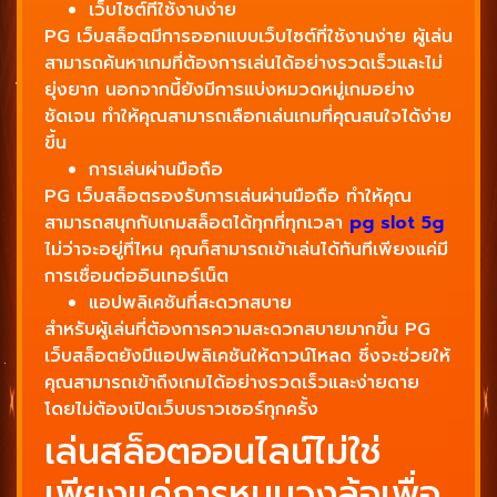
เว็บไซต์ที่ใช้งานง่าย
PG เว็บสล็อตมีการออกแบบเว็บไซต์ที่ใช้งานง่าย ผู้เล่น
สามารถค้นหาเกมที่ต้องการเล่นได้อย่างรวดเร็วและไม่
ยุ่งยาก นอกจากนี้ยังมีการแบ่งหมวดหมู่เกมอย่าง
ชัดเจน ทำให้คุณสามารถเลือกเล่นเกมที่คุณสนใจได้ง่าย
ขึ้น
การเล่นผ่านมือถือ
PG เว็บสล็อตรองรับการเล่นผ่านมือถือ ทำให้คุณ
สามารถสนุกกับเกมสล็อตได้ทุกที่ทุกเวลา
pg slot 5g
ไม่ว่าจะอยู่ที่ไหน คุณก็สามารถเข้าเล่นได้ทันทีเพียงแค่มี
การเชื่อมต่ออินเทอร์เน็ต
แอปพลิเคชันที่สะดวกสบาย
สำหรับผู้เล่นที่ต้องการความสะดวกสบายมากขึ้น PG
เว็บสล็อตยังมีแอปพลิเคชันให้ดาวน์โหลด ซึ่งจะช่วยให้
คุณสามารถเข้าถึงเกมได้อย่างรวดเร็วและง่ายดาย
โดยไม่ต้องเปิดเว็บบราวเซอร์ทุกครั้ง
เล่นสล็อตออนไลน์ไม่ใช่
เพียงแค่การหมุนวงล้อเพื่อ