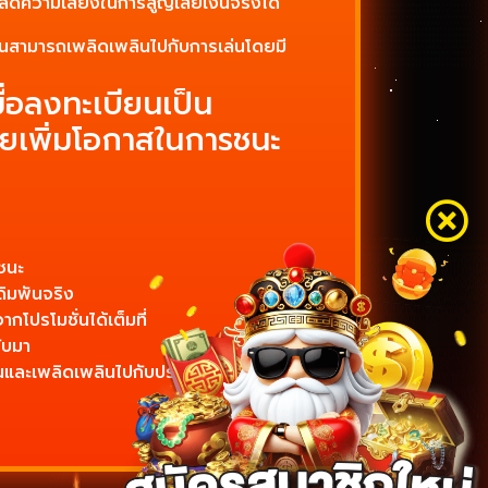
่อลดความเสี่ยงในการสูญเสียเงินจริงได้
้เล่นสามารถเพลิดเพลินไปกับการเล่นโดยมี
ื่อลงทะเบียนเป็น
่วยเพิ่มโอกาสในการชนะ
รชนะ
ดิมพันจริง
กโปรโมชั่นได้เต็มที่
รับมา
ขึ้นและเพลิดเพลินไปกับประสบการณ์การ