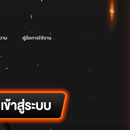
วาม
คู่มือการใช้งาน