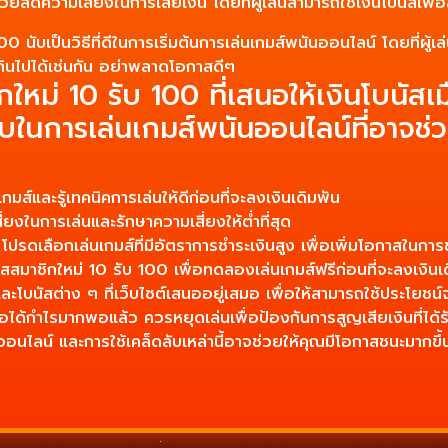
วยลดความเสี่ยงในการเสียเงิน โดยที่ผู้เล่นสามารถใช้เงินโบนัสเพื
00 นับเป็นวิธีที่ดีในการเริ่มต้นการเล่นเกมส์พนันออนไลน์ โดยที่ผู
เกินไปได้เช่นกัน อย่าพลาดโอกาสดีๆ
หม่ 10 รับ 100 ที่เสนอให้เงินโบนัสเม
ลับในการเล่นเกมส์พนันออนไลน์ที่อาจช
ส์และรู้เทคนิคการเล่นให้ดีก่อนที่จะลงเงินเดิมพัน
่ยงในการเล่นและรักษาความเสี่ยงให้ต่ำที่สุด
ง โปรดเลือกเล่นเกมส์ที่มีอัตราการชำระเงินสูง เพื่อเพิ่มโอกาสในกา
นัสสมาชิกใหม่ 10 รับ 100 เพื่อทดลองเล่นเกมส์ฟรีก่อนที่จะลงเงินเ
ะโบนัสต่าง ๆ ที่เว็บไซต์เสนออยู่เสมอ เพื่อให้สามารถใช้ประโยชน์จา
หรือได้กำไรมากพอแล้ว ควรหยุดเล่นเพื่อป้องกันการสูญเสียเงินที่ได้
ันออนไลน์ และการใช้เคล็ดลับเหล่านี้อาจช่วยให้คุณมีโอกาสชนะมาก