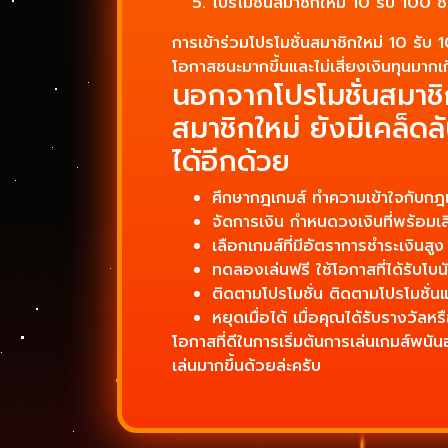
โปรโมชั่นสมาชิกใหม่ 10 รับ 100 ช่
การเข้าร่วมโปรโมชั่นสมาชิกใหม่ 10 รับ 1
โอกาสชนะมากขึ้นและไม่เสี่ยงเงินทุนมาก
นอกจากโปรโมชั่นสมาชิกใ
สมาชิกใหม่ ยังมีเคล็ด
ได้อีกด้วย
ศึกษากฎเกมส์ ทำความเข้าใจกับกฎเกม
จัดการเงิน กำหนดวงเงินที่พร้อมเสี
เลือกเกมส์ที่มีอัตราการชำระเงินสู
ทดลองเล่นฟรี ใช้โอกาสที่ได้รับโบ
ติดตามโปรโมชั่น ติดตามโปรโมชั่นแล
หยุดเมื่อได้ เมื่อคุณได้รับรางวัล
โอกาสที่ดีในการเริ่มต้นการเล่นเกมส์พน
เล่นมากขึ้นด้วยล่ะครับ