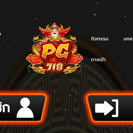
บ
กิจกรรม
บทค
ทางเข้า