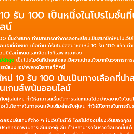
0 รับ 100 เป็นหนึ่งในโปรโมชั่นที่น่
ลน์
100 นั้นง่ายมาก ท่านสามารถทำการลงทะเบียนเป็นสมาชิกใหม่ในเว็บไซ
งื่อนไขที่กำหนด เมื่อท่านได้รับโบนัสสมาชิกใหม่ 10 รับ 100 แล้ว ท่
โดยมีข้อกำหนดและเงื่อนไขที่เฉพาะเจาะจง
่ล่าสุด
เป็นโปรโมชั่นที่น่าสนใจและมีความน่าสนใจมากในวงการการพ
ูรณ์แบบ อย่าพลาดโอกาสที่ดีๆนี้
กใหม่ 10 รับ 100 นับเป็นทางเลือกที่น่
เล่นเกมส์พนันออนไลน์
้นให้กับผู้เล่นใหม่ ทำให้สามารถเริ่มต้นการเล่นเกมส์ได้อย่างสบายใจโ
อเป็นโอกาสในการชนะเพิ่มเติมสำหรับผู้เล่น ทำให้มีโอกาสในการรับ
ถทดลองเล่นเกมส์ต่าง ๆ ในเว็บไซต์ได้ โดยไม่ต้องเสี่ยงเงินของคุณ
่มประสิทธิภาพในการเล่นของผู้เล่น ทำให้สามารถรับรางวัลมากขึ้นได้