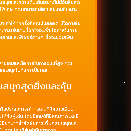
นุกและความตื่นเต้นอย่างไม่มีวันสิ้นสุด
พิเศษ คุณสามารถเลือกเล่นเกมที่เหมาะ
ทำให้ทุกครั้งที่คุณปั่นสล็อต มีโอกาสใน
าะการเล่นเกมที่ถูกใจจะเพิ่มโอกาสในการ
เกมและฟีเจอร์ต่างๆ ซึ่งจะช่วยเพิ่ม
กหลายเกมและโอกาสในการชนะที่สูง คุณ
์และสนุกไปกับการปั่นเลย
นุกสุดยิ่งและคุ้ม
ผัสประสบการณ์การเล่นที่มีความเรียบ
ห้กับผู้เล่น โดยมีเกมส์ที่มีคุณภาพและมี
ไลน์มีบทบาทสำคัญในการเพิ่มความสนุกและ
ันออนไลน์ที่คุ้มค่ากับภาพสูง