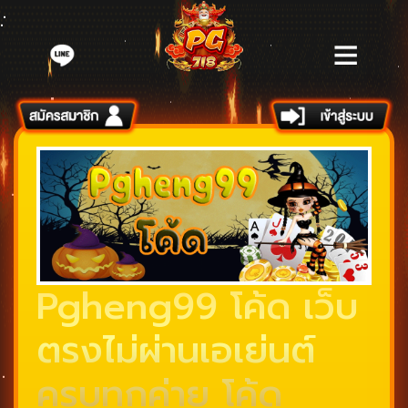
https://www.pgheng99.ai/
Pgheng99 โค้ด เว็บ
ตรงไม่ผ่านเอเย่นต์
ครบทุกค่าย โค้ด