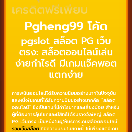
เครดิตฟรีเพียบ
Pgheng99 โค้ด
pgslot สล็อต PG เว็บ
ตรง: สล็อตออนไลน์เล่น
ง่ายกำไรดี มีเกมแจ๊คพอต
แตกง่าย
การพนันออนไลน์ได้รับความนิยมอย่างมากในปัจจุบัน
และหนึ่งในเกมที่ได้รับความนิยมอย่างมากคือ “สล็อต
ออนไลน์” ซึ่งเป็นเกมที่มีกำไรมากและเสี่ยงน้อย สำหรับ
ผู้ที่ต้องการลุ้นโชคและมีสิทธิ์ได้รับรางวัลใหญ่ สล็อต
PG เว็บตรง เป็นหนึ่งในผู้ให้บริการเกมสล็อตออนไลน์
รวมเว็บสล็อต
ที่มีความนิยมในขณะนี้ ไม่เพียงแต่มีเกม