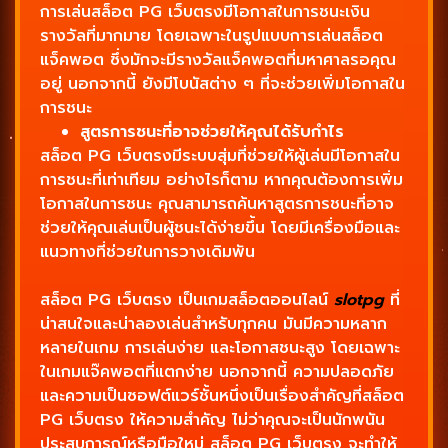
การเล่นสล็อต PG เว็บตรงมีโอกาสในการชนะเงิน
รางวัลที่มากมาย โดยเฉพาะในรูปแบบการเล่นสล็อต
แจ็คพอต ซึ่งมักจะมีรางวัลแจ็คพอตที่มหาศาลรอคุณ
อยู่ นอกจากนี้ ยังมีโบนัสต่าง ๆ ที่จะช่วยเพิ่มโอกาสใน
การชนะ
สูตรการชนะที่อาจช่วยให้คุณได้รับกำไร
สล็อต PG เว็บตรงมีระบบสุ่มที่ช่วยให้ผู้เล่นมีโอกาสใน
การชนะที่เท่าเทียม อย่างไรก็ตาม หากคุณต้องการเพิ่ม
โอกาสในการชนะ คุณสามารถค้นหาสูตรการชนะที่อาจ
ช่วยให้คุณเล่นเป็นผู้ชนะได้ง่ายขึ้น โดยมีเครื่องมือและ
แนวทางที่ช่วยในการวางเดิมพัน
สล็อต PG เว็บตรง เป็นเกมสล็อตออนไลน์
slotpg
ที่
น่าสนใจและน่าลองเล่นสำหรับทุกคน มันมีความหลาก
หลายในเกม การเล่นง่าย และโอกาสชนะสูง โดยเฉพาะ
ในเกมแจ๊คพอตที่แตกง่าย นอกจากนี้ ความปลอดภัย
และความเป็นซอฟต์แวร์ชั้นหนึ่งเป็นเรื่องสำคัญที่สล็อต
PG เว็บตรง ให้ความสำคัญ ไม่ว่าคุณจะเป็นนักพนัน
ประสบการณ์หรือมือใหม่ สล็อต PG เว็บตรง จะทำให้