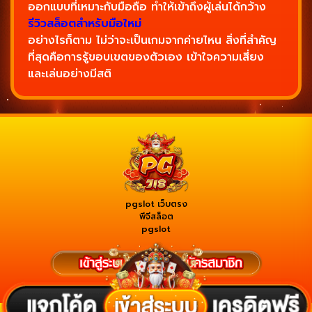
ออกแบบที่เหมาะกับมือถือ ทำให้เข้าถึงผู้เล่นได้กว้าง
รีวิวสล็อตสำหรับมือใหม่
อย่างไรก็ตาม ไม่ว่าจะเป็นเกมจากค่ายไหน สิ่งที่สำคัญ
ที่สุดคือการรู้ขอบเขตของตัวเอง เข้าใจความเสี่ยง
และเล่นอย่างมีสติ
pgslot เว็บตรง
พีจีสล็อต
pgslot