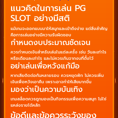
แนวคิดในการเล่น PG
SLOT อย่างมีสติ
แม้เกมจะออกแบบมาให้สนุกและเข้าถึงง่าย แต่สิ่งสำคัญ
คือการเล่นอย่างมีความรับผิดชอบ
กำหนดงบประมาณชัดเจน
ควรกำหนดเงินสำหรับเล่นในแต่ละครั้ง เช่น วันละเท่าไร
หรือเดือนละเท่าไร และไม่ควรเกินจากงบที่ตั้งไว้
อย่าเล่นเพื่อหวังแก้มือ
หากเสียติดต่อกันหลายรอบ ควรหยุดพัก ไม่ควรเพิ่ม
เงินเพื่อหวังเอาคืน เพราะอาจทำให้เสียมากขึ้น
มองว่าเป็นความบันเทิง
เกมสล็อตควรถูกมองเป็นกิจกรรมเพื่อความสนุก ไม่ใช่
แหล่งรายได้หลัก
ข้อดีและข้อควรระวังของ