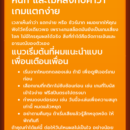
หนัก และไม่หลงกับคำว่า
เกมแตกง่าย
เวลาเห็นคำว่า แตกง่าย หรือ ชัวร์มาก ผมอยากให้คุณ
ฟังไว้ครึ่งเดียวพอ เพราะเกมสล็อตมันยังเป็นเกมเสี่ยง
โชค ไม่มีใครคุมผลได้จริง สิ่งที่ทำได้คือจัดการเงินและ
อารมณ์ของตัวเอง
แนวเริ่มต้นที่ผมแนะนำแบบ
เพื่อนเตือนเพื่อน
เริ่มจากโหมดทดลองเล่น ถ้ามี เพื่อดูฟีเจอร์เกม
ก่อน
เลือกเกมที่กติกาไม่ซับซ้อนก่อน เช่น เกมที่โบนัส
เข้าใจง่าย ฟรีสปินตรงไปตรงมา
กำหนดงบต่อรอบ เช่น วันนี้จะเล่นเพื่อความสนุก
เท่านี้ หมดแล้วหยุด
อย่าตามคืนทุน ถ้าเริ่มเสียแล้วรู้สึกหงุดหงิด ให้
พักทันที
ถ้าคุณทำได้แค่นี้ ต่อให้วันไหนผลไม่เป็นใจ อย่างน้อย