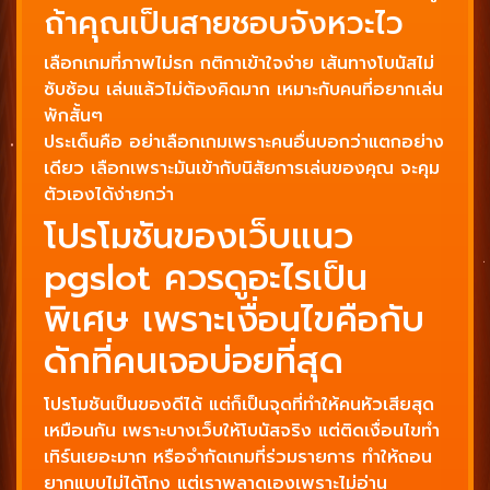
ถ้าคุณเป็นสายชอบจังหวะไว
เลือกเกมที่ภาพไม่รก กติกาเข้าใจง่าย เส้นทางโบนัสไม่
ซับซ้อน เล่นแล้วไม่ต้องคิดมาก เหมาะกับคนที่อยากเล่น
พักสั้นๆ
ประเด็นคือ อย่าเลือกเกมเพราะคนอื่นบอกว่าแตกอย่าง
เดียว เลือกเพราะมันเข้ากับนิสัยการเล่นของคุณ จะคุม
ตัวเองได้ง่ายกว่า
โปรโมชันของเว็บแนว
pgslot ควรดูอะไรเป็น
พิเศษ เพราะเงื่อนไขคือกับ
ดักที่คนเจอบ่อยที่สุด
โปรโมชันเป็นของดีได้ แต่ก็เป็นจุดที่ทำให้คนหัวเสียสุด
เหมือนกัน เพราะบางเว็บให้โบนัสจริง แต่ติดเงื่อนไขทำ
เทิร์นเยอะมาก หรือจำกัดเกมที่ร่วมรายการ ทำให้ถอน
ยากแบบไม่ได้โกง แต่เราพลาดเองเพราะไม่อ่าน