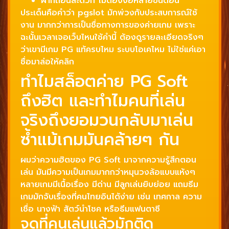
ฝากถอนสะดวก ไม่ต้องง้อหลายขั้นตอน
ประเด็นคือคำว่า pgslot มักพ่วงกับประสบการณ์ใช้
งาน มากกว่าการเป็นชื่อทางการของค่ายเกม เพราะ
ฉะนั้นเวลาเจอเว็บไหนใช้คำนี้ ต้องดูรายละเอียดจริงๆ
ว่าเขามีเกม PG แท้ครบไหม ระบบโอเคไหม ไม่ใช่แค่เอา
ชื่อมาล่อให้คลิก
ทำไมสล็อตค่าย PG Soft
ถึงฮิต และทำไมคนที่เล่น
จริงถึงยอมวนกลับมาเล่น
ซ้ำแม้เกมมันคล้ายๆ กัน
ผมว่าความฮิตของ PG Soft มาจากความรู้สึกตอน
เล่น มันมีความเป็นเกมมากกว่าหมุนวงล้อแบบแห้งๆ
หลายเกมมีเนื้อเรื่อง มีด่าน มีลูกเล่นยิบย่อย แถมธีม
เกมมักจับเรื่องที่คนไทยอินได้ง่าย เช่น เทศกาล ความ
เชื่อ นางฟ้า สัตว์นำโชค หรือธีมแฟนตาซี
จุดที่คนเล่นแล้วมักติด