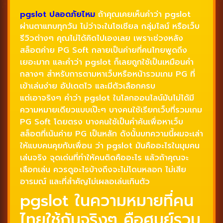
pgslot ปลอดภัยไหม
ถ้าคุณเคยเห็นคำว่า pgslot
ผ่านตาแทบทุกวัน ไม่ว่าจะในโซเชียล กลุ่มไลน์ หรือเว็บ
รีวิวต่างๆ คุณไม่ได้คิดไปเองเลย เพราะช่วงหลัง
สล็อตค่าย PG Soft กลายเป็นค่ายที่คนไทยพูดถึง
เยอะมาก และคำว่า pgslot ก็เลยถูกใช้เป็นเหมือนคำ
กลางๆ สำหรับการตามหาเว็บหรือหน้ารวมเกม PG ที่
เข้าเล่นง่าย อัปเดตไว และมีตัวเลือกครบ
แต่เอาจริงๆ คำว่า pgslot ในโลกออนไลน์มันไม่ได้มี
ความหมายเดียวแบบเป๊ะๆ บางคนใช้เรียกเว็บที่รวมเกม
PG Soft โดยตรง บางคนใช้เป็นคำค้นเพื่อหาเว็บ
สล็อตที่เน้นค่าย PG เป็นหลัก ดังนั้นบทความนี้ผมจะเล่า
ให้แบบคนคุยกับเพื่อน ว่า pgslot มันคืออะไรในมุมคน
เล่นจริง จุดเด่นที่ทำให้คนติดคืออะไร แล้วถ้าคุณจะ
เลือกเล่น ควรดูอะไรบ้างถึงจะไม่โดนหลอก ไม่เสีย
อารมณ์ และที่สำคัญไม่เผลอเล่นเกินตัว
pgslot ในความหมายที่คน
ไทยใช้กันจริงๆ คือศูนย์รวม