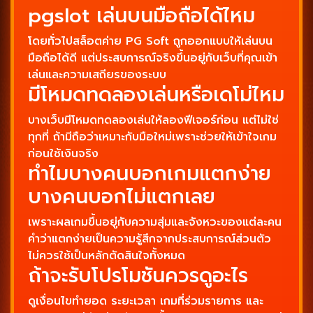
pgslot เล่นบนมือถือได้ไหม
โดยทั่วไปสล็อตค่าย PG Soft ถูกออกแบบให้เล่นบน
มือถือได้ดี แต่ประสบการณ์จริงขึ้นอยู่กับเว็บที่คุณเข้า
เล่นและความเสถียรของระบบ
มีโหมดทดลองเล่นหรือเดโม่ไหม
บางเว็บมีโหมดทดลองเล่นให้ลองฟีเจอร์ก่อน แต่ไม่ใช่
ทุกที่ ถ้ามีถือว่าเหมาะกับมือใหม่เพราะช่วยให้เข้าใจเกม
ก่อนใช้เงินจริง
ทำไมบางคนบอกเกมแตกง่าย
บางคนบอกไม่แตกเลย
เพราะผลเกมขึ้นอยู่กับความสุ่มและจังหวะของแต่ละคน
คำว่าแตกง่ายเป็นความรู้สึกจากประสบการณ์ส่วนตัว
ไม่ควรใช้เป็นหลักตัดสินใจทั้งหมด
ถ้าจะรับโปรโมชันควรดูอะไร
ดูเงื่อนไขทำยอด ระยะเวลา เกมที่ร่วมรายการ และ