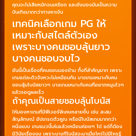
คุณจะไม่เสียหนักจนเครียด และยังมองมันเป็นความ
บันเทิงมากกว่าทางหาเงิน
เทคนิคเลือกเกม PG ให้
เหมาะกับสไตล์ตัวเอง
เพราะบางคนชอบลุ้นยาว
บางคนชอบจบไว
อันนี้เป็นเรื่องที่คนชอบมองข้าม ทั้งที่สำคัญมาก เพราะ
เกมแต่ละตัวจังหวะไม่เหมือนกัน บางเกมเหมาะกับคน
ชอบลุ้นโบนัสยาวๆ บางเกมเหมาะกับคนที่อยากหมุนไวๆ
แล้วรอดูผลเร็ว
ถ้าคุณเป็นสายชอบลุ้นโบนัส
ให้มองหาเกมที่มีฟีเจอร์พิเศษหลายชั้น เช่น สะสม
สัญลักษณ์ อัปเกรดตัวคูณ หรือมีโบนัสเกมมากกว่า
หนึ่งแบบ เกมแนวนี้เล่นแล้วเหมือนค่อยๆ ไต่ แต่ก็ต้อง
มีวินัยเรื่องงบ เพราะบางทีโบนัสจะมาเมื่อไหร่ไม่มีใครรู้