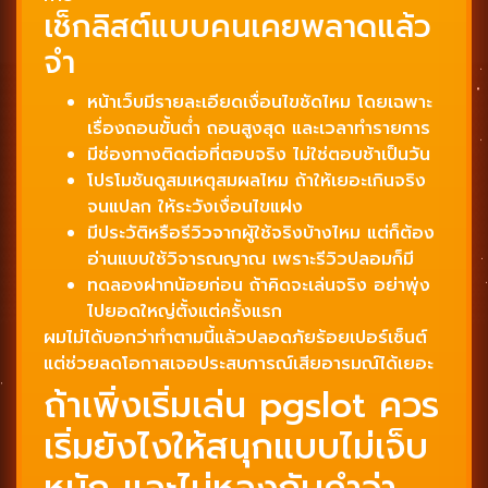
เช็กลิสต์แบบคนเคยพลาดแล้ว
จำ
หน้าเว็บมีรายละเอียดเงื่อนไขชัดไหม โดยเฉพาะ
เรื่องถอนขั้นต่ำ ถอนสูงสุด และเวลาทำรายการ
มีช่องทางติดต่อที่ตอบจริง ไม่ใช่ตอบช้าเป็นวัน
โปรโมชันดูสมเหตุสมผลไหม ถ้าให้เยอะเกินจริง
จนแปลก ให้ระวังเงื่อนไขแฝง
มีประวัติหรือรีวิวจากผู้ใช้จริงบ้างไหม แต่ก็ต้อง
อ่านแบบใช้วิจารณญาณ เพราะรีวิวปลอมก็มี
ทดลองฝากน้อยก่อน ถ้าคิดจะเล่นจริง อย่าพุ่ง
ไปยอดใหญ่ตั้งแต่ครั้งแรก
ผมไม่ได้บอกว่าทำตามนี้แล้วปลอดภัยร้อยเปอร์เซ็นต์
แต่ช่วยลดโอกาสเจอประสบการณ์เสียอารมณ์ได้เยอะ
ถ้าเพิ่งเริ่มเล่น pgslot ควร
เริ่มยังไงให้สนุกแบบไม่เจ็บ