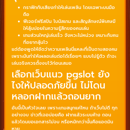
กราฟิกกับเสียงทำให้เล่นเพลิน โดยเฉพาะบนมือ
ถือ
ฟีเจอร์ฟรีสปิน โบนัสเกม และสัญลักษณ์พิเศษมี
ให้ลุ้นบ่อยในความรู้สึกของคนเล่น
เกมส่วนใหญ่เล่นเร็ว จังหวะไม่หน่วง เหมาะกับคน
ที่อยากลุ้นไว
แต่ต้องพูดให้ชัดว่าความเพลินนี่แหละที่เป็นดาบสองคม
เพราะมันทำให้เผลอเล่นต่อได้เรื่อยๆ แบบไม่รู้ตัว ถ้าจะ
เล่นจริงควรตั้งงบไว้ก่อนเสมอ
เลือกเว็บแนว pgslot ยัง
ไงให้ปลอดภัยขึ้น ไม่โดน
หลอกฝากแล้วถอนยาก
อันนี้เป็นหัวใจเลย เพราะเกมสนุกแค่ไหน ถ้าเว็บไม่ดี ทุก
อย่างจบ ข่าวที่เจอบ่อยคือ ฝากแล้วระบบค้าง ถอน
แล้วโดนขอเอกสารไม่จบ หรือหนักกว่านั้นคือแอดมิน
หาย