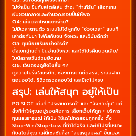
ไม่จำเป็น ขึ้นกับสไตล์เล่น ถ้าจะ “ทำเทิร์น” เลือกเกม
ผันผวนกลางและคำนวณรอบปั่นให้พอ
Q4: เล่นเวลาไหนแตกง่าย?
ไม่มีเวลาตายตัว ระบบไม่ได้ผูกกับ “ช่วงเวลา” แบบที่
เล่าต่อกันมา โฟกัสกับงบ จังหวะ และวินัยดีกว่า
Q5: ทุนน้อยเริ่มอย่างไรดี?
ตั้งเบทฐานต่ำ ปั่นอ่านจังหวะ และใช้โปรคืนยอดเสีย/
โบนัสรายวันช่วยยืดเกม
Q6: เว็บตรงดูยังไงสั้น ๆ?
ดูความโปร่งใสบริษัท, ช่องทางติดต่อจริง, ระบบฝาก
ถอนออโต้, รีวิวตรวจสอบได้ และมีเดโม่ครบ
สรุป: เล่นให้สนุก อยู่ให้เป็น
PG SLOT เด่นที่ “ประสบการณ์” และ “จังหวะลุ้น” แต่
สิ่งที่ทำให้คุณอยู่รอดคือการ
เลือกเว็บให้ถูก
+
บริหาร
ทุนและอารมณ์
ให้เป็น ใช้เดโม่ทดสอบทุกครั้ง ตั้ง
Stop-Win/Stop-Loss ที่ทำได้จริง และใช้โปรที่เหมาะ
กับสไตล์คุณ แค่นี้เซสชันก็จะ “สมเหตุสมผล” ขึ้นเยอะ