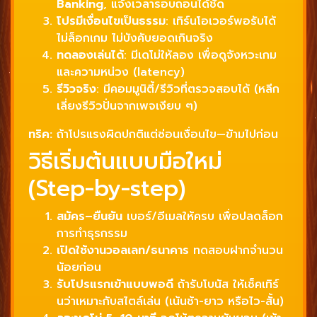
Banking
, แจ้งเวลารอบถอนได้ชัด
โปรมีเงื่อนไขเป็นธรรม
: เทิร์นโอเวอร์พอรับได้
ไม่ล็อกเกม ไม่บังคับยอดเกินจริง
ทดลองเล่นได้
: มีเดโม่ให้ลอง เพื่อดูจังหวะเกม
และความหน่วง (latency)
รีวิวจริง
: มีคอมมูนิตี้/รีวิวที่ตรวจสอบได้ (หลีก
เลี่ยงรีวิวปั่นจากเพจเงียบ ๆ)
ทริค:
ถ้าโปรแรงผิดปกติแต่ซ่อนเงื่อนไข—ข้ามไปก่อน
วิธีเริ่มต้นแบบมือใหม่
(Step-by-step)
สมัคร–ยืนยัน
เบอร์/อีเมลให้ครบ เพื่อปลดล็อก
การทำธุรกรรม
เปิดใช้งานวอลเลท/ธนาคาร
ทดสอบฝากจำนวน
น้อยก่อน
รับโปรแรกเข้าแบบพอดี
ถ้ารับโบนัส ให้เช็คเทิร์
นว่าเหมาะกับสไตล์เล่น (เน้นช้า-ยาว หรือไว-สั้น)