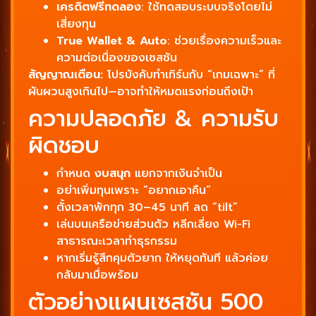
เครดิตฟรีทดลอง
: ใช้ทดสอบระบบจริงโดยไม่
เสี่ยงทุน
True Wallet & Auto
: ช่วยเรื่องความเร็วและ
ความต่อเนื่องของเซสชัน
สัญญาณเตือน:
โปรบังคับทำเทิร์นกับ “เกมเฉพาะ” ที่
ผันผวนสูงเกินไป—อาจทำให้หมดแรงก่อนถึงเป้า
ความปลอดภัย & ความรับ
ผิดชอบ
กำหนด
งบสนุก
แยกจากเงินจำเป็น
อย่าเพิ่มทุนเพราะ “อยากเอาคืน”
ตั้งเวลาพักทุก 30–45 นาที ลด “tilt”
เล่นบนเครือข่ายส่วนตัว หลีกเลี่ยง Wi-Fi
สาธารณะเวลาทำธุรกรรม
หากเริ่มรู้สึกคุมตัวยาก ให้หยุดทันที แล้วค่อย
กลับมาเมื่อพร้อม
ตัวอย่างแผนเซสชัน 500