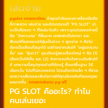
เล่นง่าย
pgslot เกมยอดนิยม
ถ้าคุณกำลังมองหาสล็อตมือถือ
ที่ภาพสวย เล่นง่าย และอัปเดตเกมถี่ “PG SLOT” น่า
จะเป็นชื่อแรก ๆ ที่โผล่มาในหัว เพราะจุดเด่นของค่ายนี้
คือ “จังหวะเกม” ที่ลื่นมาก เอฟเฟกต์ไม่รกตา และ
ฟีเจอร์ที่ออกแบบให้ลุ้นเป็นช่วง ๆ พูดง่าย ๆ คือไม่
ต้องเป็นเซียนก็สนุกได้ แต่ถ้าอยากเล่นให้ “อยู่รอดนาน
ขึ้น” และ “คุ้มกว่า” คุณต้องรู้สองเรื่องใหญ่ ๆ คือ (1)
เลือกเว็บให้เป็น และ (2) จัดการงบกับจังหวะเดิมพันให้
ดี บทความนี้สรุปทุกอย่างที่ต้องรู้ ตั้งแต่พื้นฐาน วิธี
เลือกเว็บ โปรที่ไม่ควรพลาด ไปจนถึงทริคเล็ก ๆ ที่ช่วย
ลดความเสี่ยงและเพิ่มโอกาสให้คุณมีเซสชันที่สมเหตุสม
ผลมากขึ้น
ทดลองเล่นเกม pg ฟรี
PG SLOT คืออะไร? ทำไม
คนเล่นเยอะ