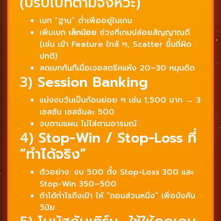
(ปรับเบทตามจังหวะ)
เบท “ฐาน” ต่ำเพื่ออยู่ในเกม
เพิ่มเบท
เล็กน้อย
ช่วงที่เกมปล่อยสัญญาณดี
(เช่น เข้า Feature ใกล้ ๆ, Scatter ขึ้นถี่ผิด
ปกติ)
ลดเบททันทีเมื่อเจอสตรีคแห้ง 20–30 หมุนติด
3)
Session Banking
แบ่งงบวันเป็นก้อนย่อย ๆ เช่น 1,500 บาท → 3
เซสชัน เซสชันละ 500
จบตามแผน ไม่ไล่ตามอารมณ์
4)
Stop-Win / Stop-Loss ที่
“ทำได้จริง”
ตัวอย่าง: งบ 500 ตั้ง Stop-Loss 300 และ
Stop-Win 350–500
ถ้าได้กำไรถึงเป้า ให้ “ถอนส่วนหนึ่ง” เพื่อบังคับ
วินัย