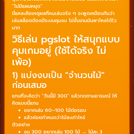
“ไม่มีแผนหยุด”
นี่แหละคือเหตุผลที่คนเล่นจริง ๆ จะพูดเหมือนกันว่า
เล่นสล็อตต้องมีระบบคุมงบ ไม่งั้นเกมมันพาไหลได้ไว
มาก
วิธีเล่น pgslot ให้สนุกแบบ
คุมเกมอยู่ (ใช้ได้จริง ไม่
เพ้อ)
1) แบ่งงบเป็น “จำนวนไม้”
ก่อนเสมอ
แทนที่จะคิดว่า “วันนี้มี 300” แล้วกดตามอารมณ์ ให้
คิดแบบนี้แทน
อยากเล่น 60–100 ไม้ต่อรอบ
แล้วค่อยกำหนดว่าไม้ละเท่าไหร่
ตัวอย่าง
งบ 300 อยากเล่น 100 ไม้ → ไม้ละ 3