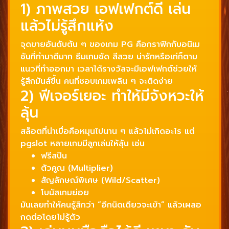
1) ภาพสวย เอฟเฟกต์ดี เล่น
แล้วไม่รู้สึกแห้ง
จุดขายอันดับต้น ๆ ของเกม PG คือกราฟิกกับอนิเม
ชันที่ทำมาดีมาก ธีมเกมชัด สีสวย น่ารักหรือเท่ก็ตาม
แนวที่ทำออกมา เวลาได้รางวัลจะมีเอฟเฟกต์ช่วยให้
รู้สึกมันส์ขึ้น คนที่ชอบเกมเพลิน ๆ จะติดง่าย
2) ฟีเจอร์เยอะ ทำให้มีจังหวะให้
ลุ้น
สล็อตที่น่าเบื่อคือหมุนไปนาน ๆ แล้วไม่เกิดอะไร แต่
pgslot หลายเกมมีลูกเล่นให้ลุ้น เช่น
ฟรีสปิน
ตัวคูณ (Multiplier)
สัญลักษณ์พิเศษ (Wild/Scatter)
โบนัสเกมย่อย
มันเลยทำให้คนรู้สึกว่า “อีกนิดเดียวจะเข้า” แล้วเผลอ
กดต่อโดยไม่รู้ตัว