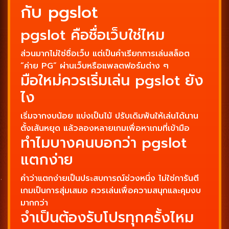
กับ pgslot
pgslot คือชื่อเว็บใช่ไหม
ส่วนมากไม่ใช่ชื่อเว็บ แต่เป็นคำเรียกการเล่นสล็อต
“ค่าย PG” ผ่านเว็บหรือแพลตฟอร์มต่าง ๆ
มือใหม่ควรเริ่มเล่น pgslot ยัง
ไง
เริ่มจากงบน้อย แบ่งเป็นไม้ ปรับเดิมพันให้เล่นได้นาน
ตั้งเส้นหยุด แล้วลองหลายเกมเพื่อหาเกมที่เข้ามือ
ทำไมบางคนบอกว่า pgslot
แตกง่าย
คำว่าแตกง่ายเป็นประสบการณ์ช่วงหนึ่ง ไม่ใช่การันตี
เกมเป็นการสุ่มเสมอ ควรเล่นเพื่อความสนุกและคุมงบ
มากกว่า
จำเป็นต้องรับโปรทุกครั้งไหม