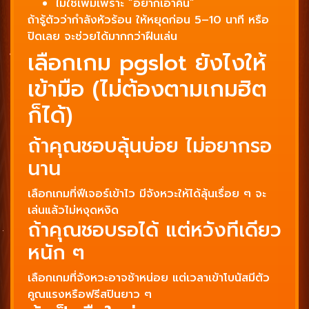
ไม่ใช่เพิ่มเพราะ “อยากเอาคืน”
ถ้ารู้ตัวว่ากำลังหัวร้อน ให้หยุดก่อน 5–10 นาที หรือ
ปิดเลย จะช่วยได้มากกว่าฝืนเล่น
เลือกเกม pgslot ยังไงให้
เข้ามือ (ไม่ต้องตามเกมฮิต
ก็ได้)
ถ้าคุณชอบลุ้นบ่อย ไม่อยากรอ
นาน
เลือกเกมที่ฟีเจอร์เข้าไว มีจังหวะให้ได้ลุ้นเรื่อย ๆ จะ
เล่นแล้วไม่หงุดหงิด
ถ้าคุณชอบรอได้ แต่หวังทีเดียว
หนัก ๆ
เลือกเกมที่จังหวะอาจช้าหน่อย แต่เวลาเข้าโบนัสมีตัว
คูณแรงหรือฟรีสปินยาว ๆ