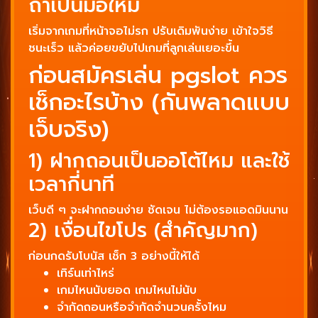
ถ้าเป็นมือใหม่
เริ่มจากเกมที่หน้าจอไม่รก ปรับเดิมพันง่าย เข้าใจวิธี
ชนะเร็ว แล้วค่อยขยับไปเกมที่ลูกเล่นเยอะขึ้น
ก่อนสมัครเล่น pgslot ควร
เช็กอะไรบ้าง (กันพลาดแบบ
เจ็บจริง)
1) ฝากถอนเป็นออโต้ไหม และใช้
เวลากี่นาที
เว็บดี ๆ จะฝากถอนง่าย ชัดเจน ไม่ต้องรอแอดมินนาน
2) เงื่อนไขโปร (สำคัญมาก)
ก่อนกดรับโบนัส เช็ก 3 อย่างนี้ให้ได้
เทิร์นเท่าไหร่
เกมไหนนับยอด เกมไหนไม่นับ
จำกัดถอนหรือจำกัดจำนวนครั้งไหม