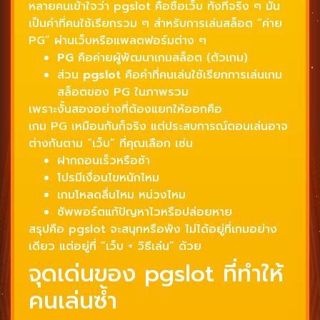
หลายคนเข้าใจว่า pgslot คือชื่อเว็บ ทั้งที่จริง ๆ มัน
เป็นคำที่คนใช้เรียกรวม ๆ สำหรับการเล่นสล็อต “ค่าย
PG” ผ่านเว็บหรือแพลตฟอร์มต่าง ๆ
PG
คือค่ายผู้พัฒนาเกมสล็อต (ตัวเกม)
ส่วน
pgslot
คือคำที่คนเล่นใช้เรียกการเล่นเกม
สล็อตของ PG ในภาพรวม
เพราะงั้นสองอย่างที่ต้องแยกให้ออกคือ
เกม PG เหมือนกันก็จริง แต่ประสบการณ์ตอนเล่นอาจ
ต่างกันตาม “เว็บ” ที่คุณเลือก เช่น
ฝากถอนเร็วหรือช้า
โปรมีเงื่อนไขหนักไหม
เกมโหลดลื่นไหม หน่วงไหม
ซัพพอร์ตแก้ปัญหาไวหรือปล่อยหาย
สรุปคือ pgslot จะสนุกหรือพัง ไม่ได้อยู่ที่เกมอย่าง
เดียว แต่อยู่ที่ “เว็บ + วิธีเล่น” ด้วย
จุดเด่นของ pgslot ที่ทำให้
คนเล่นซ้ำ