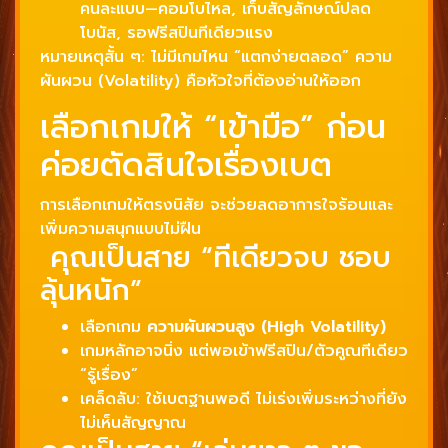
คนละแบบ—คอมโบไหล, เก็บสัญลักษณ์ปลด
โบนัส, รอฟรีสปินทีเดียวแรง
หมายเหตุสั้น ๆ: ไม่มีเกมไหน “แตกง่ายตลอด” ความ
ผันผวน (Volatility) คือหัวใจที่ต้องอ่านให้ออก
เลือกเกมให้ “เข้ามือ” ก่อน
ค่อยตัดสินใจเรื่องเบต
การเลือกเกมให้ตรงนิสัย จะช่วยลดอาการใจร้อนและ
เพิ่มความสนุกแบบไม่ฝืน
คุณเป็นสาย “ทีเดียวจบ ชอบ
ลุ้นหนัก”
เลือกเกม
ความผันผวนสูง (High Volatility)
เกมหลักอาจนิ่ง แต่พอเข้าฟรีสปิน/ตัวคูณทีเดียว
“รู้เรื่อง”
เคล็ดลับ: ใช้เบตฐานพอดี ไม่เร่งเพิ่มระหว่างที่ยัง
ไม่เห็นสัญญาณ