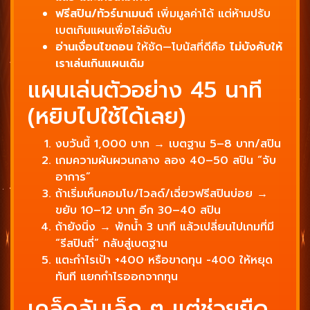
ฟรีสปิน/ทัวร์นาเมนต์
เพิ่มมูลค่าได้ แต่ห้ามปรับ
เบตเกินแผนเพื่อไล่อันดับ
อ่านเงื่อนไขถอน
ให้ชัด—โบนัสที่ดีคือ
ไม่บังคับให้
เราเล่นเกินแผนเดิม
แผนเล่นตัวอย่าง 45 นาที
(หยิบไปใช้ได้เลย)
งบวันนี้ 1,000 บาท → เบตฐาน 5–8 บาท/สปิน
เกมความผันผวนกลาง ลอง 40–50 สปิน “จับ
อาการ”
ถ้าเริ่มเห็นคอมโบ/ไวลด์/เฉี่ยวฟรีสปินบ่อย →
ขยับ 10–12 บาท อีก 30–40 สปิน
ถ้ายังนิ่ง → พักน้ำ 3 นาที แล้วเปลี่ยนไปเกมที่มี
“รีสปินถี่” กลับสู่เบตฐาน
แตะกำไรเป้า +400 หรือขาดทุน -400 ให้หยุด
ทันที แยกกำไรออกจากทุน
เคล็ดลับเล็ก ๆ แต่ช่วยยืด