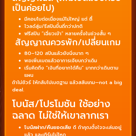
เป็นค่อยไป)
มีคอมโบต่อเนื่องแม้ไม่ใหญ่ แต่
ถี่
ไวลด์สุ่ม/รีสปินขึ้นถี่กว่าปกติ
ฟรีสปิน “เฉี่ยวเข้า” หลายครั้งในช่วงสั้น ๆ
สัญญาณควรพัก/เปลี่ยนเกม
80–120 สปินแล้วยังนิ่งมาก ๆ
พอเพิ่มเบตแล้วอาการเงียบกว่าเดิม
เริ่มคิดถึง “เงินที่อยากได้คืน” มากกว่าเดินตาม
แผน
ถ้าไม่ชัวร์ ให้กลับไปเบตฐาน แล้วสลับเกม—not a big
deal.
โบนัส/โปรโมชัน ใช้อย่าง
ฉลาด ไม่ใช่ให้เขาลากเรา
โบนัสฝาก/คืนยอดเสีย
ดี ถ้าคุณตั้งใจจะเล่นอยู่
แล้ว และเทิร์นไม่โหด