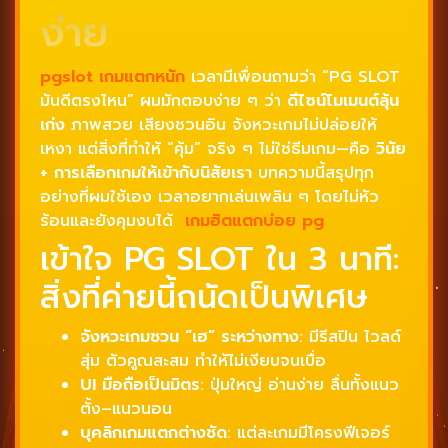
ง่าย
pgslot เกมแตกหนัก
เวลามีเพื่อนถามว่า “PG SLOT
มันดีตรงไหน” ผมมักตอบง่าย ๆ ว่า
ดีไซน์โมเมนต์ลุ้น
เก่ง
ภาพสวย เสียงชวนอิน จังหวะเกมไม่ปล่อยให้
เหงา แต่สิ่งที่ทำให้ “คุ้ม” จริง ๆ ไม่ใช่ธีมเกม—คือ
วินัย
+ การเลือกเกมให้เข้ากับนิสัยเรา
บทความนี้สรุปทุก
อย่างที่ผมใช้เอง เวลาอยากเล่นเพลิน ๆ โดยไม่หัว
ร้อนและยังคุมงบได้
เกมฮิตแตกบ่อย pg
เข้าใจ PG SLOT ใน 3 นาที:
สิ่งที่ค่ายนี้ถนัดเป็นพิเศษ
จังหวะเกมชวน “เฮ” ระหว่างทาง
: มีรีสปิน ไวลด์
สุ่ม ตัวคูณสะสม ทำให้ไม่เงียบจนเบื่อ
UI มือถือเป็นมิตร
: ปุ่มใหญ่ อ่านง่าย ลื่นทั้งแนว
ตั้ง–แนวนอน
บุคลิกเกมแตกต่างชัด
: แต่ละเกมมีโครงฟีเจอร์