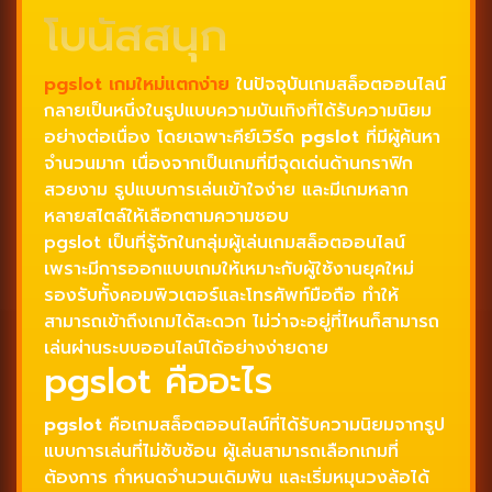
โบนัสสนุก
pgslot เกมใหม่แตกง่าย
ในปัจจุบันเกมสล็อตออนไลน์
กลายเป็นหนึ่งในรูปแบบความบันเทิงที่ได้รับความนิยม
อย่างต่อเนื่อง โดยเฉพาะคีย์เวิร์ด
pgslot
ที่มีผู้ค้นหา
จำนวนมาก เนื่องจากเป็นเกมที่มีจุดเด่นด้านกราฟิก
สวยงาม รูปแบบการเล่นเข้าใจง่าย และมีเกมหลาก
หลายสไตล์ให้เลือกตามความชอบ
pgslot เป็นที่รู้จักในกลุ่มผู้เล่นเกมสล็อตออนไลน์
เพราะมีการออกแบบเกมให้เหมาะกับผู้ใช้งานยุคใหม่
รองรับทั้งคอมพิวเตอร์และโทรศัพท์มือถือ ทำให้
สามารถเข้าถึงเกมได้สะดวก ไม่ว่าจะอยู่ที่ไหนก็สามารถ
เล่นผ่านระบบออนไลน์ได้อย่างง่ายดาย
pgslot คืออะไร
pgslot
คือเกมสล็อตออนไลน์ที่ได้รับความนิยมจากรูป
แบบการเล่นที่ไม่ซับซ้อน ผู้เล่นสามารถเลือกเกมที่
ต้องการ กำหนดจำนวนเดิมพัน และเริ่มหมุนวงล้อได้