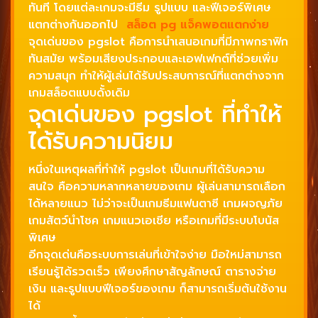
ทันที โดยแต่ละเกมจะมีธีม รูปแบบ และฟีเจอร์พิเศษ
แตกต่างกันออกไป
สล็อต pg แจ็คพอตแตกง่าย
จุดเด่นของ pgslot คือการนำเสนอเกมที่มีภาพกราฟิก
ทันสมัย พร้อมเสียงประกอบและเอฟเฟกต์ที่ช่วยเพิ่ม
ความสนุก ทำให้ผู้เล่นได้รับประสบการณ์ที่แตกต่างจาก
เกมสล็อตแบบดั้งเดิม
จุดเด่นของ pgslot ที่ทำให้
ได้รับความนิยม
หนึ่งในเหตุผลที่ทำให้ pgslot เป็นเกมที่ได้รับความ
สนใจ คือความหลากหลายของเกม ผู้เล่นสามารถเลือก
ได้หลายแนว ไม่ว่าจะเป็นเกมธีมแฟนตาซี เกมผจญภัย
เกมสัตว์นำโชค เกมแนวเอเชีย หรือเกมที่มีระบบโบนัส
พิเศษ
อีกจุดเด่นคือระบบการเล่นที่เข้าใจง่าย มือใหม่สามารถ
เรียนรู้ได้รวดเร็ว เพียงศึกษาสัญลักษณ์ ตารางจ่าย
เงิน และรูปแบบฟีเจอร์ของเกม ก็สามารถเริ่มต้นใช้งาน
ได้