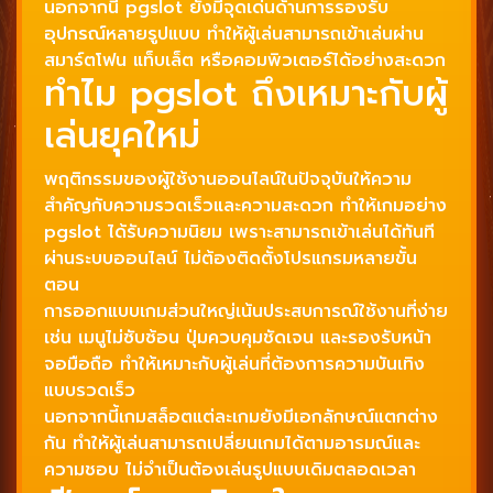
นอกจากนี้ pgslot ยังมีจุดเด่นด้านการรองรับ
อุปกรณ์หลายรูปแบบ ทำให้ผู้เล่นสามารถเข้าเล่นผ่าน
สมาร์ตโฟน แท็บเล็ต หรือคอมพิวเตอร์ได้อย่างสะดวก
ทำไม pgslot ถึงเหมาะกับผู้
เล่นยุคใหม่
พฤติกรรมของผู้ใช้งานออนไลน์ในปัจจุบันให้ความ
สำคัญกับความรวดเร็วและความสะดวก ทำให้เกมอย่าง
pgslot ได้รับความนิยม เพราะสามารถเข้าเล่นได้ทันที
ผ่านระบบออนไลน์ ไม่ต้องติดตั้งโปรแกรมหลายขั้น
ตอน
การออกแบบเกมส่วนใหญ่เน้นประสบการณ์ใช้งานที่ง่าย
เช่น เมนูไม่ซับซ้อน ปุ่มควบคุมชัดเจน และรองรับหน้า
จอมือถือ ทำให้เหมาะกับผู้เล่นที่ต้องการความบันเทิง
แบบรวดเร็ว
นอกจากนี้เกมสล็อตแต่ละเกมยังมีเอกลักษณ์แตกต่าง
กัน ทำให้ผู้เล่นสามารถเปลี่ยนเกมได้ตามอารมณ์และ
ความชอบ ไม่จำเป็นต้องเล่นรูปแบบเดิมตลอดเวลา