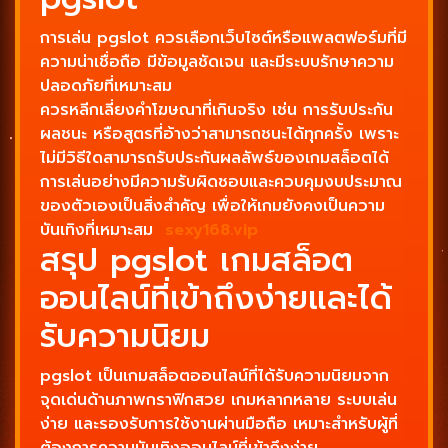
การเล่น pgslot ควรเลือกเว็บไซต์หรือแพลตฟอร์มที่มี
ความน่าเชื่อถือ มีข้อมูลชัดเจน และมีระบบรักษาความ
ปลอดภัยที่เหมาะสม
ควรหลีกเลี่ยงคำโฆษณาที่เกินจริง เช่น การรับประกัน
ผลชนะ หรือสูตรที่อ้างว่าสามารถชนะได้ทุกครั้ง เพราะ
ไม่มีวิธีใดสามารถรับประกันผลลัพธ์ของเกมสล็อตได้
การเล่นอย่างมีความรับผิดชอบและควบคุมงบประมาณ
ของตัวเองเป็นสิ่งสำคัญ เพื่อให้เกมยังคงเป็นความ
บันเทิงที่เหมาะสม
sexy168.vip
สรุป pgslot เกมสล็อต
ออนไลน์ที่เข้าถึงง่ายและได้
รับความนิยม
pgslot เป็นเกมสล็อตออนไลน์ที่ได้รับความนิยมจาก
จุดเด่นด้านภาพกราฟิกสวย เกมหลากหลาย ระบบเล่น
ง่าย และรองรับการใช้งานผ่านมือถือ เหมาะสำหรับผู้ที่
ต้องการความบันเทิงออนไลน์ที่เข้าถึงง่าย