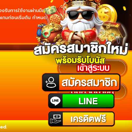
รับการใช้งานผ่านมือถือได้ดี เหมาะกับ
กษาเกมก่อนเริ่มต้น กำหนดงบประมาณให้
ed.