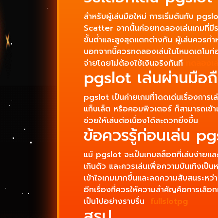
สำหรับผู้เล่นมือใหม่ การเริ่มต้นกับ pgs
Scatter จากนั้นค่อยทดลองเล่นเกมที่มีร
ขั้นต่ำและสูงสุดแตกต่างกัน ผู้เล่นควรก
นอกจากนี้ควรทดลองเล่นในโหมดเดโมก่อน 
จ่ายโดยไม่ต้องใช้เงินจริงทันที
ทดลองเล่
pgslot เล่นผ่านมือถ
pgslot เป็นค่ายเกมที่โดดเด่นเรื่องการเ
แท็บเล็ต หรือคอมพิวเตอร์ ก็สามารถเข้
ช่วยให้เล่นต่อเนื่องได้สะดวกยิ่งขึ้น
ข้อควรรู้ก่อนเล่น pg
แม้ pgslot จะเป็นเกมสล็อตที่เล่นง่ายแล
เกินตัว และควรเล่นเพื่อความบันเทิงเป็น
เข้าใจเกมมากขึ้นและลดความสับสนระหว่า
อีกเรื่องที่ควรให้ความสำคัญคือการเลือก
เป็นไปอย่างราบรื่น
fullslotpg
สรุป