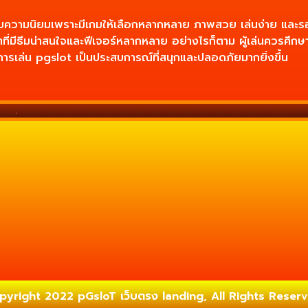
รับความนิยมเพราะมีเกมให้เลือกหลากหลาย ภาพสวย เล่นง่าย และรอง
อตที่มีธีมน่าสนใจและฟีเจอร์หลากหลาย อย่างไรก็ตาม ผู้เล่นควรศึ
้การเล่น pgslot เป็นประสบการณ์ที่สนุกและปลอดภัยมากยิ่งขึ้น
pyright 2022 pGsloT เว็บตรง landing, All Rights Reserv