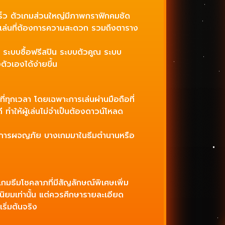
เร็ว ตัวเกมส่วนใหญ่มีภาพกราฟิกคมชัด
ู้เล่นที่ต้องการความสะดวก รวมถึงตาราง
น ระบบซื้อฟรีสปิน ระบบตัวคูณ ระบบ
ัวเองได้ง่ายขึ้น
ี่ทุกเวลา โดยเฉพาะการเล่นผ่านมือถือที่
ทำให้ผู้เล่นไม่จำเป็นต้องดาวน์โหลด
เน้นการผจญภัย บางเกมมาในธีมตำนานหรือ
 เกมธีมโชคลาภที่มีสัญลักษณ์พิเศษเพิ่ม
นิยมเท่านั้น แต่ควรศึกษารายละเอียด
ริ่มต้นจริง