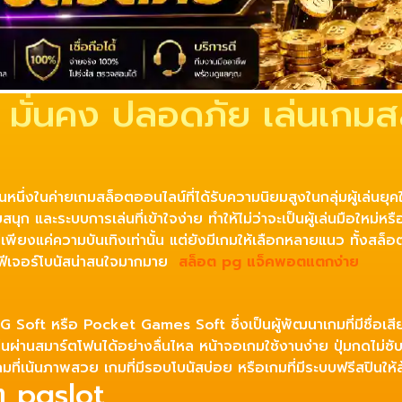
 มั่นคง ปลอดภัย เล่นเกม
นหนึ่งในค่ายเกมสล็อตออนไลน์ที่ได้รับความนิยมสูงในกลุ่มผู้เล่นยุค
ละระบบการเล่นที่เข้าใจง่าย ทำให้ไม่ว่าจะเป็นผู้เล่นมือใหม่หรือผู
้มีเพียงแค่ความบันเทิงเท่านั้น แต่ยังมีเกมให้เลือกหลายแนว ทั้ง
มฟีเจอร์โบนัสน่าสนใจมากมาย
สล็อต pg แจ็คพอตแตกง่าย
Soft หรือ Pocket Games Soft ซึ่งเป็นผู้พัฒนาเกมที่มีชื่อเสี
ผ่านสมาร์ตโฟนได้อย่างลื่นไหล หน้าจอเกมใช้งานง่าย ปุ่มกดไม่ซับซ
เกมที่เน้นภาพสวย เกมที่มีรอบโบนัสบ่อย หรือเกมที่มีระบบฟรีสปินให้ล
ต pgslot