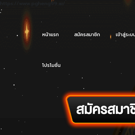
https://www.pgheng99.ai/
หน้าแรก
สมัครสมาชิก
เข้าสู่ระบ
โปรโมชั่น