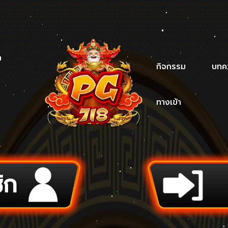
บ
กิจกรรม
บทค
ทางเข้า