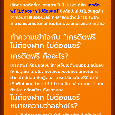
เลือกยอดฮิตที่มาแรงสุดๆ ในปี 2025 ก็คือ
เครดิต
ฟรี ไม่ต้องฝาก ไม่ต้องแชร์
ซึ่งถือเป็นโปรโมชั่นสุดคุ้ม
จาก
เว็บคาสิโนออนไลน์
ที่หลายคนต่างเฝ้ารอ เพราะ
สามารถเริ่มเล่นได้ทันทีโดยไม่ต้องลงทุนแม้แต่บาทเดียว
ทำความเข้าใจกับ “เครดิตฟรี
ไม่ต้องฝาก ไม่ต้องแชร์”
เครดิตฟรี คืออะไร?
เครดิตฟรี
คือยอดเงินที่ทางเว็บไซต์พนันออนไลน์มอบ
ให้กับผู้เล่น โดยไม่ต้องใช้เงินจริงของตนเองในการ
ฝากเข้าไปก่อน ซึ่งผู้เล่นสามารถใช้เครดิตฟรีนี้เข้าไป
เดิมพันในเกมต่างๆ ได้ ไม่ว่าจะเป็น สล็อต บาคาร่า เกม
ยิงปลา หรือแม้กระทั่งแทงบอล
ไม่ต้องฝาก ไม่ต้องแชร์
หมายความว่าอย่างไร?