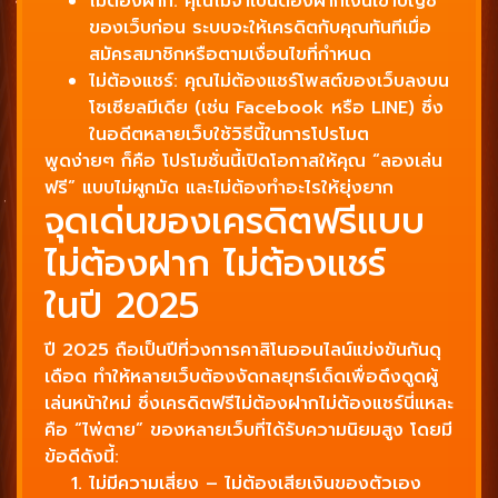
ไม่ต้องฝาก: คุณไม่จำเป็นต้องฝากเงินเข้าบัญชี
ของเว็บก่อน ระบบจะให้เครดิตกับคุณทันทีเมื่อ
สมัครสมาชิกหรือตามเงื่อนไขที่กำหนด
ไม่ต้องแชร์: คุณไม่ต้องแชร์โพสต์ของเว็บลงบน
โซเชียลมีเดีย (เช่น Facebook หรือ LINE) ซึ่ง
ในอดีตหลายเว็บใช้วิธีนี้ในการโปรโมต
พูดง่ายๆ ก็คือ โปรโมชั่นนี้เปิดโอกาสให้คุณ “ลองเล่น
ฟรี” แบบไม่ผูกมัด และไม่ต้องทำอะไรให้ยุ่งยาก
จุดเด่นของเครดิตฟรีแบบ
ไม่ต้องฝาก ไม่ต้องแชร์
ในปี 2025
ปี 2025 ถือเป็นปีที่วงการคาสิโนออนไลน์แข่งขันกันดุ
เดือด ทำให้หลายเว็บต้องงัดกลยุทธ์เด็ดเพื่อดึงดูดผู้
เล่นหน้าใหม่ ซึ่งเครดิตฟรีไม่ต้องฝากไม่ต้องแชร์นี่แหละ
คือ “ไพ่ตาย” ของหลายเว็บที่ได้รับความนิยมสูง โดยมี
ข้อดีดังนี้:
ไม่มีความเสี่ยง – ไม่ต้องเสียเงินของตัวเอง