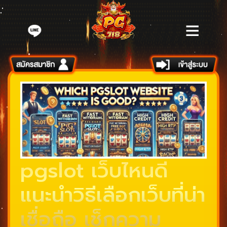
https://www.pgheng99.ai/
pgslot เว็บไหนดี
แนะนำวิธีเลือกเว็บที่น่า
เชื่อถือ เช็กความ