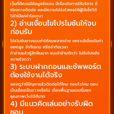
เว็บที่ดีควรมีข้อมูลชัดเจน มีเงื่อนไขการให้บริการ มี
ช่องทางติดต่อ และมีความโปร่งใสพอให้ผู้ใช้เช็กได้
ไม่ใช่มีแค่คำโฆษณา
2) อ่านเงื่อนไขโปรโมชันให้จบ
ก่อนรับ
โปรโมชันบางแบบทำให้คนพลาดง่าย เพราะมีเงื่อนไขทำ
ยอดสูง จำกัดเกม หรือจำกัดเวลา
ถ้าอ่านแล้วรู้สึกฝืนมาก แนะนำข้ามดีกว่า ไม่รับโปรยัง
สบายใจกว่า
3) ระบบฝากถอนและซัพพอร์ต
ต้องใช้งานได้จริง
ลองดูว่ามีปัญหาแล้วติดต่อได้ไหม ตอบไวไหม ตอบ
เป็นเรื่องเป็นราวหรือไม่ เรื่องพื้นฐานแบบนี้บอก
คุณภาพเว็บได้ดีมาก
4) มีแนวคิดเล่นอย่างรับผิด
ชอบ