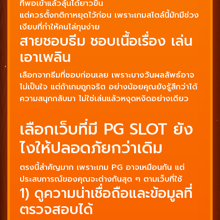
ที่พอเข้าแล้วลุ้นได้ยาวขึ้น
แต่ควรตั้งกติกาหยุดไว้ก่อน เพราะเกมสไตล์นี้มักมีช่วง
เงียบที่ทำให้คนไล่ทุนง่าย
สายชอบธีม ชอบเนื้อเรื่อง เล่น
เอาเพลิน
เลือกจากธีมที่ชอบก่อนเลย เพราะบางวันผลลัพธ์อาจ
ไม่เป็นใจ แต่ถ้าเกมถูกจริต อย่างน้อยคุณยังรู้สึกว่าได้
ความสนุกกลับมา ไม่ใช่เล่นแล้วหงุดหงิดอย่างเดียว
pgslot.fish
เลือกเว็บที่มี PG SLOT ยัง
ไงให้ปลอดภัยกว่าเดิม
ตรงนี้สำคัญมาก เพราะเกม PG อาจเหมือนกัน แต่
ประสบการณ์ของคุณจะต่างกันสุด ๆ ตามเว็บที่ใช้
1) ดูความน่าเชื่อถือและข้อมูลที่
ตรวจสอบได้