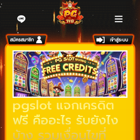
https://www.pgheng99.ai/
pgslot แจกเครดิต
ฟรี คืออะไร รับยังไง
บ้าง รวมเงื่อนไขที่