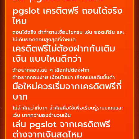
pgslot เครดิตฟรี ถอนได้จริง
ไหม
ถอนได้จริง ถ้าทำตามเงื่อนไขครบ เช่น ยอดเทิร์น และ
ไม่เกินยอดถอนสูงสุดที่กำหนด
เครดิตฟรีไม่ต้องฝากกับเติม
เงิน แบบไหนดีกว่า
ถ้าอยากลองเฉย ๆ เลือกไม่ต้องฝาก
ถ้าอยากถอนง่าย เงื่อนไขเบา เลือกแบบเติมขั้นต่ำ
มือใหม่ควรเริ่มจากเครดิตฟรีกี่
บาท
ไม่สำคัญว่ากี่บาท สำคัญคือใช้เพื่อเรียนรู้ระบบเกมและ
เว็บ มากกว่ามองจำนวนเงิน
เล่น pgslot จากเครดิตฟรี
ต่างจากเงินสดไหม