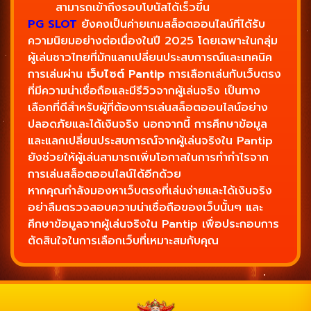
สามารถเข้าถึงรอบโบนัสได้เร็วขึ้น
PG SLOT
ยังคงเป็นค่ายเกมสล็อตออนไลน์ที่ได้รับ
ความนิยมอย่างต่อเนื่องในปี 2025 โดยเฉพาะในกลุ่ม
ผู้เล่นชาวไทยที่มักแลกเปลี่ยนประสบการณ์และเทคนิค
การเล่นผ่าน
เว็บไซต์ Pantip
การเลือกเล่นกับเว็บตรง
ที่มีความน่าเชื่อถือและมีรีวิวจากผู้เล่นจริง เป็นทาง
เลือกที่ดีสำหรับผู้ที่ต้องการเล่นสล็อตออนไลน์อย่าง
ปลอดภัยและได้เงินจริง นอกจากนี้ การศึกษาข้อมูล
และแลกเปลี่ยนประสบการณ์จากผู้เล่นจริงใน Pantip
ยังช่วยให้ผู้เล่นสามารถเพิ่มโอกาสในการทำกำไรจาก
การเล่นสล็อตออนไลน์ได้อีกด้วย
หากคุณกำลังมองหาเว็บตรงที่เล่นง่ายและได้เงินจริง
อย่าลืมตรวจสอบความน่าเชื่อถือของเว็บนั้นๆ และ
ศึกษาข้อมูลจากผู้เล่นจริงใน Pantip เพื่อประกอบการ
ตัดสินใจในการเลือกเว็บที่เหมาะสมกับคุณ