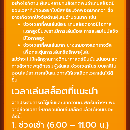
อย่างไรก็ตาม ผู้เล่นหลายคนสังเกตพบว่าเกมสล็อตมี
ช่วงเวลาที่มักจะออกโบนัสหรือแจ็คพอตมากกว่า ซึ่ง
อาจเกิดจากปัจจัยด้านผู้เล่นจำนวนมาก เช่น
ช่วงเวลาที่คนเล่นน้อย เกมสล็อตอาจมีโอกาส
แตกสูงขึ้นเพราะมีการเล่นน้อย การสะสมโบนัสจึง
มีโอกาสสูง
ช่วงเวลาที่คนเล่นมาก บางเกมอาจแจกรางวัล
เพื่อกระตุ้นการเล่นหรือรักษาผู้เล่น
แม้ว่าจะไม่มีหลักฐานทางวิทยาศาสตร์ยืนยันแน่นอน แต่
การสังเกตพฤติกรรมผู้เล่นและช่วงเวลาในระบบคาสิโน
ออนไลน์สามารถเป็นแนวทางให้เราเลือกเวลาเล่นได้ดี
ขึ้น
เวลาเล่นสล็อตที่แนะนำ
จากประสบการณ์ผู้เล่นและบทความในฟอรัมต่างๆ พบ
ว่ามีช่วงเวลาที่หลายคนมักเล่นสล็อตแล้วได้เงินเยอะ
ดังนี้:
1. ช่วงเช้า (6.00 – 11.00 น.)