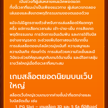
เป็นช่วงที่ผู้เล่นหลายคนแจ็คพอตแตก
ทั้งนี้เวลาที่แนะนำเป็นเพียงแนวทาง ผู้เล่นควรทดลอง
เล่นเองและสังเกตพฤติกรรมเกมของตนเองด้วย
แม้จะไม่มีสูตรตายตัวสำหรับการเล่นสล็อตให้แตกทุก
ครั้ง แต่การเลือกเวลาเล่น เช้า-บ่าย-เย็น การสังเกต
พฤติกรรมเกม การจัดการเงินเดิมพัน และการใช้โบนัส
อย่างชาญฉลาด จะช่วยเพิ่มโอกาสชนะได้มากขึ้น
การเล่นสล็อตออนไลน์ควรมุ่งเน้นที่ ความสนุกและ
ความบันเทิง ก่อนกำไร การเล่นด้วยความใจเย็นและมี
วินัยจะช่วยให้คุณสนุกกับเกมได้นานขึ้น และมีโอกาสลุ้น
รางวัลใหญ่เมื่อถึงเวลาที่เหมาะสม
เกมสล็อตยอดนิยมบนเว็บ
ใหญ่
สล็อตเว็บใหญ่รวมเกมจากค่ายชั้นนำที่แตกง่ายและ
โบนัสจัดเต็ม เช่น
PG Slot – เกมสล็อต 3D และ 5 รีล ที่มีฟีเจอร์