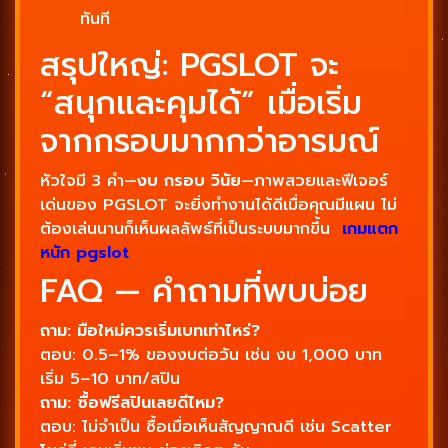
ทันที
สรุปใหญ่: PGSLOT จะ
“สนุกและคุมได้” เมื่อเริ่ม
จากกรอบมากกว่าอารมณ์
หัวใจมี 3 คำ—
งบ กรอบ วินัย
—ภาพสวยและฟีเจอร์
เด่นของ PGSLOT จะยิ่งทำงานได้ดีเมื่อคุณมีแผน ไม่
ต้องเล่นนานก็เห็นผลลัพธ์ที่เป็นระบบมากขึ้น
เกมแตก
หนัก pgslot
FAQ — คำถามที่พบบ่อย
ถาม: มือใหม่ควรเริ่มเบทเท่าไหร่?
ตอบ: 0.5–1% ของงบต่อวัน เช่น งบ 1,000 บาท
เริ่ม 5–10 บาท/สปิน
ถาม: ซื้อฟรีสปินเลยดีไหม?
ตอบ: ไม่จำเป็น ซื้อเมื่อเห็นสัญญาณดี เช่น Scatter