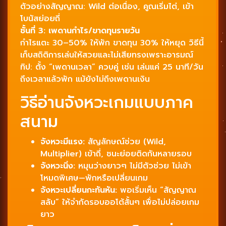
ตัวอย่างสัญญาณ: Wild ต่อเนื่อง, คูณเริ่มไต่, เข้า
โบนัสย่อยถี่
ชั้นที่ 3: เพดานกำไร/ขาดทุนรายวัน
กำไรแตะ 30–50% ให้พัก ขาดทุน 30% ให้หยุด วิธีนี้
เก็บสถิติการเล่นให้สวยและไม่เสียทรงเพราะอารมณ์
ทิป: ตั้ง “เพดานเวลา” ควบคู่ เช่น เล่นแค่ 25 นาที/วัน
ถึงเวลาแล้วพัก แม้ยังไม่ถึงเพดานเงิน
วิธีอ่านจังหวะเกมแบบภาค
สนาม
จังหวะมีแรง:
สัญลักษณ์ช่วย (Wild,
Multiplier) เข้าถี่, ชนะย่อยติดกันหลายรอบ
จังหวะนิ่ง:
หมุนว่างยาวๆ ไม่มีตัวช่วย ไม่เข้า
โหมดพิเศษ—พักหรือเปลี่ยนเกม
จังหวะเปลี่ยนกะทันหัน:
พอเริ่มเห็น “สัญญาณ
สลับ” ให้จำกัดรอบออโต้สั้นๆ เพื่อไม่ปล่อยเกม
ยาว