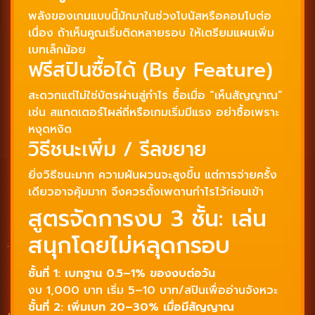
พลังของเกมแบบนี้มักมาในช่วงโบนัสหรือคอมโบต่อ
เนื่อง ถ้าเห็นคูณเริ่มติดหลายรอบ ให้เตรียมแผนเพิ่ม
เบทเล็กน้อย
ฟรีสปินซื้อได้ (Buy Feature)
สะดวกแต่ไม่ใช่บัตรผ่านสู่กำไร ซื้อเมื่อ “เห็นสัญญาณ”
เช่น สแกตเตอร์โผล่ถี่หรือเกมเริ่มมีแรง อย่าซื้อเพราะ
หงุดหงิด
วิธีชนะเพิ่ม / รีลขยาย
ยิ่งวิธีชนะมาก ความผันผวนจะสูงขึ้น แต่การจ่ายครั้ง
เดียวอาจคุ้มมาก จึงควรตั้งเพดานกำไรไว้ก่อนเข้า
สูตรจัดการงบ 3 ชั้น: เล่น
สนุกโดยไม่หลุดกรอบ
ชั้นที่ 1: เบทฐาน 0.5–1% ของงบต่อวัน
งบ 1,000 บาท เริ่ม 5–10 บาท/สปินเพื่ออ่านจังหวะ
ชั้นที่ 2: เพิ่มเบท 20–30% เมื่อมีสัญญาณ