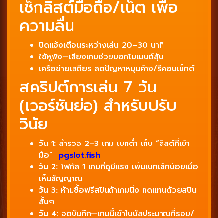
เช็กลิสต์มือถือ/เน็ต เพื่อ
ความลื่น
ปิดแจ้งเตือนระหว่างเล่น 20–30 นาที
ใช้หูฟัง—เสียงเกมช่วยบอกโมเมนต์ลุ้น
เครือข่ายเสถียร ลดปัญหาหมุนค้าง/รีคอนเน็กต์
สคริปต์การเล่น 7 วัน
(เวอร์ชันย่อ) สำหรับปรับ
วินัย
วัน 1:
สำรวจ 2–3 เกม เบทต่ำ เก็บ “ลิสต์ที่เข้า
มือ”
pgslot.fish
วัน 2:
โฟกัส 1 เกมที่ดูมีแรง เพิ่มเบทเล็กน้อยเมื่อ
เห็นสัญญาณ
วัน 3:
ห้ามซื้อฟรีสปินถ้าเกมนิ่ง ทดแทนด้วยสปิน
สั้นๆ
วัน 4:
จดบันทึก—เกมนี้เข้าโบนัสประมาณกี่รอบ/