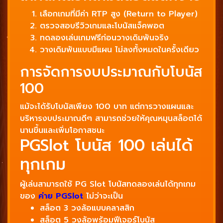
เลือกเกมที่มีค่า RTP สูง (Return to Player)
ตรวจสอบรีวิวเกมและโบนัสแจ็คพอต
ทดลองเล่นเกมฟรีก่อนวางเดิมพันจริง
วางเดิมพันแบบมีแผน ไม่ลงทั้งหมดในครั้งเดียว
การจัดการงบประมาณกับโบนัส
100
แม้จะได้รับโบนัสเพียง 100 บาท แต่การวางแผนและ
บริหารงบประมาณดีๆ สามารถช่วยให้คุณหมุนสล็อตได้
นานขึ้นและเพิ่มโอกาสชนะ
PGSlot โบนัส 100 เล่นได้
ทุกเกม
ผู้เล่นสามารถใช้ PG Slot โบนัสทดลองเล่นได้ทุกเกม
ของ
ค่าย PGSlot
ไม่ว่าจะเป็น
สล็อต 3 วงล้อแบบคลาสสิก
สล็อต 5 วงล้อพร้อมฟีเจอร์โบนัส