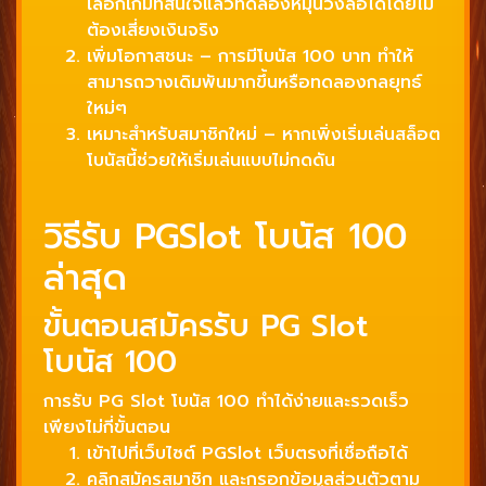
เลือกเกมที่สนใจแล้วทดลองหมุนวงล้อได้โดยไม่
ต้องเสี่ยงเงินจริง
เพิ่มโอกาสชนะ – การมีโบนัส 100 บาท ทำให้
สามารถวางเดิมพันมากขึ้นหรือทดลองกลยุทธ์
ใหม่ๆ
เหมาะสำหรับสมาชิกใหม่ – หากเพิ่งเริ่มเล่นสล็อต
โบนัสนี้ช่วยให้เริ่มเล่นแบบไม่กดดัน
วิธีรับ PGSlot โบนัส 100
ล่าสุด
ขั้นตอนสมัครรับ PG Slot
โบนัส 100
การรับ PG Slot โบนัส 100 ทำได้ง่ายและรวดเร็ว
เพียงไม่กี่ขั้นตอน
เข้าไปที่เว็บไซต์ PGSlot เว็บตรงที่เชื่อถือได้
คลิกสมัครสมาชิก และกรอกข้อมูลส่วนตัวตาม