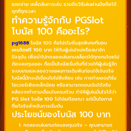
แตกง่าย เคล็ดลับการเล่น รวมถึงวิธีเล่นผ่านมือถือได้
ทุกที่ทุกเวลา
ทำความรู้จักกับ PGSlot
โบนัส 100 คืออะไร?
pg1688
โบนัส 100 คือโปรโมชั่นสุดพิเศษที่มอบ
เครดิตฟรี 100 บาท
ให้กับผู้เล่นใหม่หรือสมาชิก
ปัจจุบัน เพื่อนำไปทดลองเล่นเกมสล็อตได้ทุกเกมโดยไม่
ต้องลงทุนเยอะ ถือเป็นโบนัสเริ่มต้นที่ช่วยให้ผู้เล่นรู้จัก
ระบบเกมและลองวางแผนการเดิมพันก่อนใช้เงินจริง
โบนัสนี้มักจะมีเงื่อนไขไม่ซับซ้อน เช่น การทำยอดเทิร์น
โอเวอร์เพียงเล็กน้อย หรือสามารถถอนเงินได้จริง
หลังจากทำตามเงื่อนไขครบถ้วน ทำให้ผู้เล่นมั่นใจได้ว่า
PG Slot โบนัส 100
ไม่ใช่แค่โฆษณา แต่เป็นโอกาส
ที่แท้จริงสำหรับการเริ่มต้น
ประโยชน์ของโบนัส 100 บาท
ทดลองเล่นเกมก่อนลงทุนจริง – คุณสามารถ