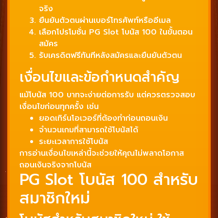
จริง
ยืนยันตัวตนผ่านเบอร์โทรศัพท์หรืออีเมล
เลือกโปรโมชั่น PG Slot โบนัส 100 ในขั้นตอน
สมัคร
รับเครดิตฟรีทันทีหลังสมัครและยืนยันตัวตน
เงื่อนไขและข้อกำหนดสำคัญ
แม้โบนัส 100 บาทจะง่ายต่อการรับ แต่ควรตรวจสอบ
เงื่อนไขก่อนทุกครั้ง เช่น
ยอดเทิร์นโอเวอร์ที่ต้องทำก่อนถอนเงิน
จำนวนเกมที่สามารถใช้โบนัสได้
ระยะเวลาการใช้โบนัส
การอ่านเงื่อนไขเหล่านี้จะช่วยให้คุณไม่พลาดโอกาส
ถอนเงินจริงจากโบนัส
PG Slot โบนัส 100 สำหรับ
สมาชิกใหม่