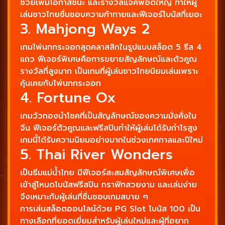
ช่วยเพิ่มโอกาสชนะ และรางวัลแจ็คพอตใหญ่ ทำให้ผู้
เล่นชาวไทยชื่นชอบความท้าทายและฟีเจอร์โบนัสที่เยอะ
3. Mahjong Ways 2
เกมไพ่นกกระจอกสุดคลาสสิกในรูปแบบสล็อต 5 รีล 4
แถว ฟีเจอร์พิเศษคือการขยายสัญลักษณ์และตัวคูณ
รางวัลที่สูงมาก เป็นเกมที่ผู้เล่นชาวไทยนิยมเล่นเพราะ
คุ้นเคยกับไพ่นกกระจอก
4. Fortune Ox
เกมวัวทองนำโชคที่เป็นสัญลักษณ์ของความมั่งคั่งใน
จีน ฟีเจอร์ตัวคูณและฟรีสปินทำให้ผู้เล่นได้รับกำไรสูง
เกมนี้ได้รับความนิยมอย่างมากในช่วงเทศกาลและปีใหม่
5. Thai River Wonders
เป็นธีมแม่น้ำไทย มีฟีเจอร์สะสมสัญลักษณ์พิเศษเพื่อ
เข้าสู่โหมดโบนัสฟรีสปิน กราฟิกสวยงาม และเล่นง่าย
จึงเหมาะกับผู้เล่นที่ชื่นชอบเกมสบาย ๆ
การเล่นสล็อตออนไลน์ด้วย PG Slot โบนัส 100 เป็น
ทางเลือกที่ยอดเยี่ยมสำหรับผู้เล่นใหม่และผู้ที่อยาก