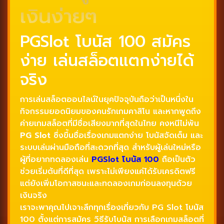
เงินง่ายๆ
PGSlot โบนัส 100 สมัคร
ง่าย เล่นสล็อตแตกง่ายได้
จริง
การเล่นสล็อตออนไลน์ในยุคปัจจุบันถือว่าเป็นหนึ่งใน
กิจกรรมยอดนิยมของคนรักเกมคาสิโน และหากพูดถึง
ค่ายเกมสล็อตที่มีชื่อเสียงมากที่สุดในไทย คงหนีไม่พ้น
PG Slot
ซึ่งขึ้นชื่อเรื่องเกมแตกง่าย โบนัสจัดเต็ม และ
ระบบเล่นผ่านมือถือที่สะดวกที่สุด สำหรับผู้เล่นใหม่หรือ
ผู้ที่อยากทดลองเล่น
PGSlot โบนัส 100
ถือเป็นตัว
ช่วยเริ่มต้นที่ดีที่สุด เพราะไม่เพียงแค่ได้รับเครดิตฟรี
แต่ยังเพิ่มโอกาสชนะและทดลองเกมก่อนลงทุนด้วย
เงินจริง
เราจะพาคุณไปเจาะลึกทุกเรื่องเกี่ยวกับ PG Slot โบนัส
100 ตั้งแต่การสมัคร วิธีรับโบนัส การเลือกเกมสล็อตที่