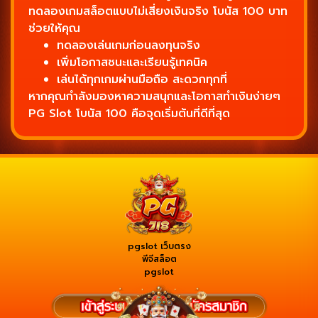
ทดลองเกมสล็อตแบบไม่เสี่ยงเงินจริง โบนัส 100 บาท
ช่วยให้คุณ
ทดลองเล่นเกมก่อนลงทุนจริง
เพิ่มโอกาสชนะและเรียนรู้เทคนิค
เล่นได้ทุกเกมผ่านมือถือ สะดวกทุกที่
หากคุณกำลังมองหาความสนุกและโอกาสทำเงินง่ายๆ
PG Slot โบนัส 100 คือจุดเริ่มต้นที่ดีที่สุด
pgslot เว็บตรง
พีจีสล็อต
pgslot