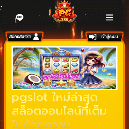
https://www.pgheng99.ai/
pgslot ใหม่ล่าสุด
สล็อตออนไลน์ที่เต็ม
ไปด้วยความ