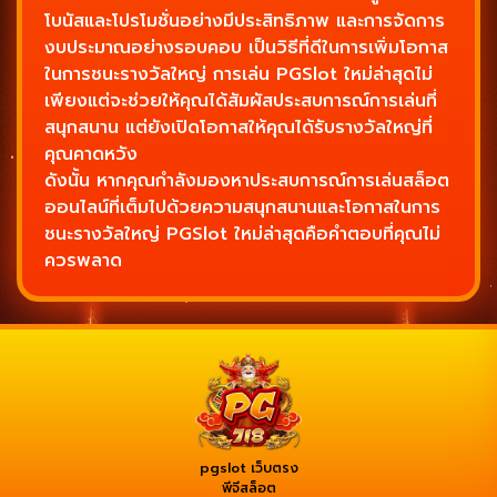
โบนัสและโปรโมชั่นอย่างมีประสิทธิภาพ และการจัดการ
งบประมาณอย่างรอบคอบ เป็นวิธีที่ดีในการเพิ่มโอกาส
ในการชนะรางวัลใหญ่ การเล่น PGSlot ใหม่ล่าสุดไม่
เพียงแต่จะช่วยให้คุณได้สัมผัสประสบการณ์การเล่นที่
สนุกสนาน แต่ยังเปิดโอกาสให้คุณได้รับรางวัลใหญ่ที่
คุณคาดหวัง
ดังนั้น หากคุณกำลังมองหาประสบการณ์การเล่นสล็อต
ออนไลน์ที่เต็มไปด้วยความสนุกสนานและโอกาสในการ
ชนะรางวัลใหญ่ PGSlot ใหม่ล่าสุดคือคำตอบที่คุณไม่
ควรพลาด
pgslot เว็บตรง
พีจีสล็อต