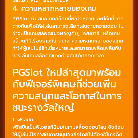
และโอกาสในการชนะรางวัล
4. ความหลากหลายของเกม
PGSlot นำเสนอเกมสล็อตที่หลากหลายและมีธีมที่แตก
ต่างกันเพื่อให้ผู้เล่นสามารถเลือกเล่นตามความชอบ ไม่
ว่าจะเป็นเกมสล็อตแนวผจญภัย, แฟนตาซี, หรือเกม
สล็อตที่มีเรื่องราวที่น่าสนใจ ความหลากหลายของเกม
ทำให้ผู้เล่นไม่รู้สึกเบื่อหน่ายและสามารถเพลิดเพลินกับ
การเล่นเกมสล็อตที่แตกต่างกันได้ตลอดเวลา
PGSlot ใหม่ล่าสุดมาพร้อม
กับฟีเจอร์พิเศษที่ช่วยเพิ่ม
ความสนุกและโอกาสในการ
ชนะรางวัลใหญ่
1. ฟรีสปิน
ฟรีสปินเป็นฟีเจอร์ที่นิยมในเกมสล็อตออนไลน์ ซึ่งช่วย
ให้ผู้เล่นมีโอกาสในการหมุนวงล้อโดยไม่ต้องใช้เครดิต