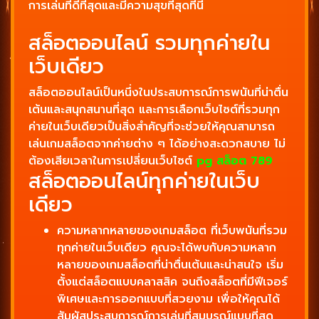
การเล่นที่ดีที่สุดและมีความสุขที่สุดที่นี่
สล็อตออนไลน์ รวมทุกค่ายใน
เว็บเดียว
สล็อตออนไลน์เป็นหนึ่งในประสบการณ์การพนันที่น่าตื่น
เต้นและสนุกสนานที่สุด และการเลือกเว็บไซต์ที่รวมทุก
ค่ายในเว็บเดียวเป็นสิ่งสำคัญที่จะช่วยให้คุณสามารถ
เล่นเกมสล็อตจากค่ายต่าง ๆ ได้อย่างสะดวกสบาย ไม่
ต้องเสียเวลาในการเปลี่ยนเว็บไซต์
pg สล็อต 789
สล็อตออนไลน์ทุกค่ายในเว็บ
เดียว
ความหลากหลายของเกมสล็อต ที่เว็บพนันที่รวม
ทุกค่ายในเว็บเดียว คุณจะได้พบกับความหลาก
หลายของเกมสล็อตที่น่าตื่นเต้นและน่าสนใจ เริ่ม
ตั้งแต่สล็อตแบบคลาสสิค จนถึงสล็อตที่มีฟีเจอร์
พิเศษและการออกแบบที่สวยงาม เพื่อให้คุณได้
สัมผัสประสบการณ์การเล่นที่สมบูรณ์แบบที่สุด