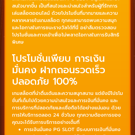
สนใจมากขึ้น เป็นที่สนใจและน่าสนใจสำหรับผู้ที่รักการ
เล่นสล็อตออนไลน์ ด้วยโปรโมชั่นที่มากมายและความ
หลากหลายในเกมสล็อต ทุกคนสามารถพบความสนุก
และโอกาสในการชนะรางวัลได้ที่นี่ อย่าลืมตรวจสอบ
โปรโมชั่นและทางเข้าเพื่อไม่พลาดโอกาสในการรับสิทธิ
พิเศษ
โปรโมชั่นเพียบ การเงิน
มั่นคง ฝากถอนรวดเร็ว
ปลอดภัย 100%
เกมสล็อตที่น่าตื่นเต้นและความสนุกสนาน แต่ยังมีโปรโม
ชั่นที่เต็มไปด้วยความน่าสนใจและการเงินที่มั่นคง และ
การบริการที่ปลอดภัยและเชื่อถือได้อย่างแน่นอน ด้วย
การให้บริการตลอด 24 ชั่วโมง ทุกความต้องการของ
คุณจะได้รับการบริการอย่างเต็มที่
การเงินมั่นคง PG SLOT มีระบบการเงินที่มั่นคง