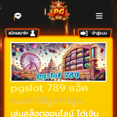
https://www.pgheng99.ai/
pgslot 789 แจ็ค
พอตที่มีมูลค่าสูง
เล่นสล็อตออนไลน์ ได้เงิน