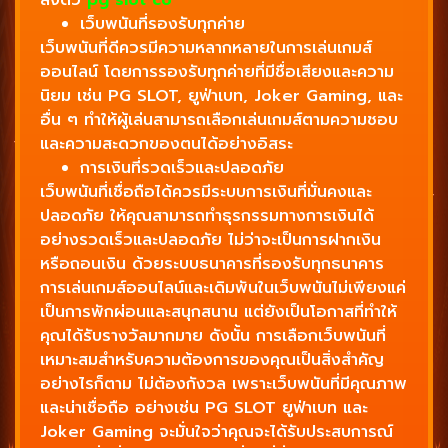
เว็บพนันที่รองรับทุกค่าย
เว็บพนันที่ดีควรมีความหลากหลายในการเล่นเกมส์
ออนไลน์ โดยการรองรับทุกค่ายที่มีชื่อเสียงและความ
นิยม เช่น PG SLOT, ยูฟ่าเบท, Joker Gaming, และ
อื่น ๆ ทำให้ผู้เล่นสามารถเลือกเล่นเกมส์ตามความชอบ
และความสะดวกของตนได้อย่างอิสระ
การเงินที่รวดเร็วและปลอดภัย
เว็บพนันที่เชื่อถือได้ควรมีระบบการเงินที่มั่นคงและ
ปลอดภัย ให้คุณสามารถทำธุรกรรมทางการเงินได้
อย่างรวดเร็วและปลอดภัย ไม่ว่าจะเป็นการฝากเงิน
หรือถอนเงิน ด้วยระบบธนาคารที่รองรับทุกธนาคาร
การเล่นเกมส์ออนไลน์และเดิมพันในเว็บพนันไม่เพียงแค่
เป็นการพักผ่อนและสนุกสนาน แต่ยังเป็นโอกาสที่ทำให้
คุณได้รับรางวัลมากมาย ดังนั้น การเลือกเว็บพนันที่
เหมาะสมสำหรับความต้องการของคุณเป็นสิ่งสำคัญ
อย่างไรก็ตาม ไม่ต้องกังวล เพราะเว็บพนันที่มีคุณภาพ
และน่าเชื่อถือ อย่างเช่น PG SLOT ยูฟ่าเบท และ
Joker Gaming จะมั่นใจว่าคุณจะได้รับประสบการณ์